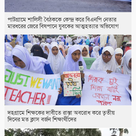
পাটগ্রামে শালিসী বৈঠককে কেন্দ্র করে বিএনপি নেতার
মারধরের জেরে বিষপানে যুবকের আত্মহত্যার অভিযোগ
দহগ্রামে শিক্ষকের দাবীতে রাস্তা অবরোধ করে তৃতীয়
দিনের মত ক্লাস বর্জন শিক্ষার্থীদের