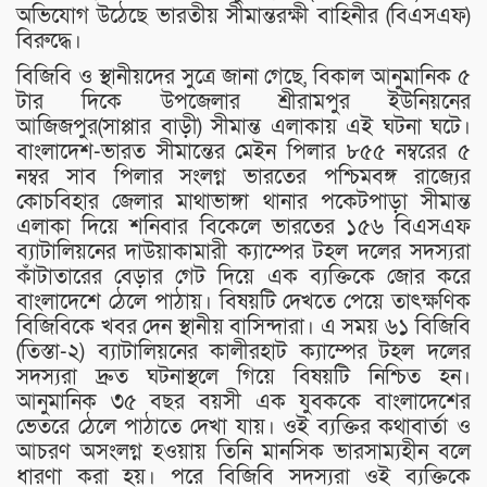
অভিযোগ উঠেছে ভারতীয় সীমান্তরক্ষী বাহিনীর (বিএসএফ)
বিরুদ্ধে।
বিজিবি ও স্থানীয়দের সুত্রে জানা গেছে, বিকাল আনুমানিক ৫
টার দিকে উপজেলার শ্রীরামপুর ইউনিয়নের
আজিজপুর(সাপ্পার বাড়ী) সীমান্ত এলাকায় এই ঘটনা ঘটে।
বাংলাদেশ-ভারত সীমান্তের মেইন পিলার ৮৫৫ নম্বরের ৫
নম্বর সাব পিলার সংলগ্ন ভারতের পশ্চিমবঙ্গ রাজ্যের
কোচবিহার জেলার মাথাভাঙ্গা থানার পকেটপাড়া সীমান্ত
এলাকা দিয়ে শনিবার বিকেলে ভারতের ১৫৬ বিএসএফ
ব্যাটালিয়নের দাউয়াকামারী ক্যাম্পের টহল দলের সদস্যরা
কাঁটাতারের বেড়ার গেট দিয়ে এক ব্যক্তিকে জোর করে
বাংলাদেশে ঠেলে পাঠায়। বিষয়টি দেখতে পেয়ে তাৎক্ষণিক
বিজিবিকে খবর দেন স্থানীয় বাসিন্দারা। এ সময় ৬১ বিজিবি
(তিস্তা-২) ব্যাটালিয়নের কালীরহাট ক্যাম্পের টহল দলের
সদস্যরা দ্রুত ঘটনাস্থলে গিয়ে বিষয়টি নিশ্চিত হন।
আনুমানিক ৩৫ বছর বয়সী এক যুবককে বাংলাদেশের
ভেতরে ঠেলে পাঠাতে দেখা যায়। ওই ব্যক্তির কথাবার্তা ও
আচরণ অসংলগ্ন হওয়ায় তিনি মানসিক ভারসাম্যহীন বলে
ধারণা করা হয়। পরে বিজিবি সদস্যরা ওই ব্যক্তিকে