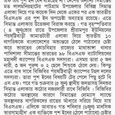
এফ এর পুশ ইন যেন থামছেই না। দেশের অন্যান্য সিমান্তের
মত লালমনিরহাটের পাটগ্রাম উপজেলার বিভিন্ন সিমান্ত
এলাকা দিয়ে গত কয়েক দিন থেকে একের পর এক ভারতীয়
বিএসএফ এর পুশ ইন অপচেষ্টা অব্যাহত রয়েছে। এতে
সিমান্ত এলাকায় উত্তেজনা বিরাজ করছে । গত বৃহস্পতিবার
( ৪ জুন)ভোর রাতে উপজেলার শ্রীরামপুর ইউনিয়নের
পঁয়ষট্টিবাড়ী কামাতটারী এলাকা দিয়ে ভারতীয় ১০
নাগরিককে বাংলাদেশের অভ্যন্তরে ঠেলে পাঠানোর চেষ্টা
করে ভারতের কোচবিহার রাজ্যের মাথাভাঙ্গা থানার
পানিশালা সীমান্তের ভারতের ৯৮ বিএসএফ ব্যাটালিয়নের
মহানদী ক্যাম্পের বিএসএফ সদস্যরা। এসময় তারা ৫ জন
নারী, ৩ জন পুরুষ ও ২ ছেলে শিশুকে ঠেলে দেয়। কিম্তু
এতে বাধ সাধে বিজিবির পঁয়ষট্টিবাড়ী ক্যাম্পের টহল দলের
সদস্যরা। তারা পুশ ইনের বিষয়টি টের পেলে পিছু হটে বি
এস এফ। পরে গত শুক্রবার (৫ জুন) স্থানীয় জনতাসহ দিনভর
সিমান্ত এলাকায় কঠোর নজরদারী রাখে বিজিবি । বিজিবির
কঠোর অবস্থানের কারণে সিমান্তের নোম্যাস ল্যান্ডে
অবস্থানরত নাগরিকদের রাতের আঁধারে সরিয়ে নিয়ে যায়
বিএসএফ। এদিকে আবারও গত শনিবার (৬জুন) মানসিক
ভারসাম্যহীন’ এক ব্যক্তিকে পুশ ইনের (ঠেলে পাঠানো) চেষ্টার