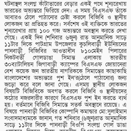
ঘটনাস্থল সংলগ্ন কাঁটাতারের বেড়ার একই পথে শূন্যরেখায়
ভারতের অভ্যন্তরে ফিরিয়ে দেন। এ সময় বিএসএফ তাঁকে
আবারও ঠেলে পাঠানোর চেষ্টা করলে বিজিবি ও স্থানীয়
লোকজন তা প্রতিহত করে। সর্বশেষ ওই ব্যক্তিকে ভারতের
শূন্যরেখার প্রায় ১০০ গজ অভ্যন্তরে অবস্থান করতে দেখা
গেছে। একই দিন (শনিবার ৬জুন) রাত আনুমানিক সাড়ে
১১টার দিকে পাটগ্রাম উপজেলার কুচলিবাড়ী ইউনিয়নের
পানবাড়ী বিজিবির আওতাধীন ৮১০মেইন পিলারের
নিকটবর্তী গোলডাঙা সিমান্ত এলাকায় ভারতীয়
৩০ব্যাটালিয়ন জিগাবাড়ী ক্যাম্পের বিএসএফ জোয়ানেরা
বেশ কয়েক জন ভারতীয় নাগরিককে সিমান্তের কাছাকাছি
বাংলাদেশের অভ্যন্তরে পুশ ইন’র(ঠেলে পাঠানোর) জন্য
জড়ো করে বলে জানা গেছে। এসময় স্থানীয় লোকজন
বিষয়টি বিজিবিকে অবগত করলে বিজিবি ও স্থানীয়দের
কঠোর নজরদারীর কারণে বিএসএফ পুশ ইন করতে ব্যর্থ
হয়। বর্তমানে বিজিবি সিমান্তে সতর্ক অবস্থানে রয়েছে। এ
বিষয়ে পানবাড়ী বিজিবির কোম্পানি কমান্ডার মো:সুলাইমান
সংবাদমাধ্যমকে জানান, গত শনিবার (৬জুন)রাত আনুমানিক
সাড়ে ১১টার দিকে পানবাড়ী বিওপি সংলগ্ন গোল ডাঙা