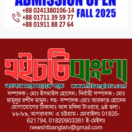
যোদ্ধাদের সংবর্ধনা।
১১ দলীয় ঐক্য পোরশা উপজেলা শাখার
আয়োজনে ৫ আগস্ট জুলাই অভ্যুত্থানের দ্বিতীয়
বার্ষিকী পালন উপলক্ষে নিতপুর কপালের মোড়ে
মিছিল সমাবেশ অনুষ্ঠিত।
সম্পাদক। মোঃ ইসমাইল হোসেন। নির্বাহী সম্পাদক। মোঃ
মামুনুর রশীদ মামুন। সহ- সম্পাদক।মোঃ আরফাত হোসেন
যোগাযোগের ঠিকানাঃ আল মদিনা টাওয়ার, ৬ষ্ঠ তলা।
৮৮/৮৯, আগরাবাদ/ এ চট্টগ্রাম। মোবাইলঃ 01835-
621794, 01820903381 ই-মেইলঃ
newshtbanglatv@gmail.com