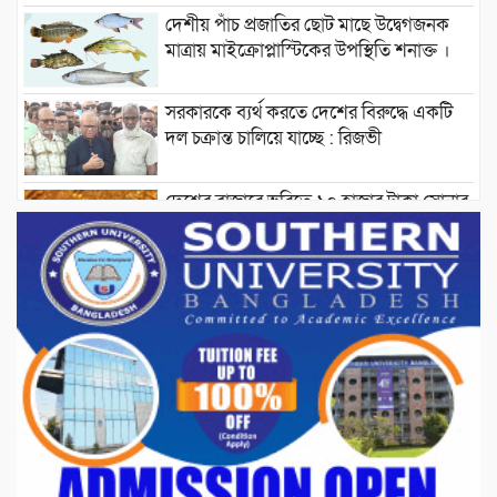
দেশীয় পাঁচ প্রজাতির ছোট মাছে উদ্বেগজনক
মাত্রায় মাইক্রোপ্লাস্টিকের উপস্থিতি শনাক্ত ।
সরকারকে ব্যর্থ করতে দেশের বিরুদ্ধে একটি
দল চক্রান্ত চালিয়ে যাচ্ছে : রিজভী
দেশের বাজারে ভরিতে ১০ হাজার টাকা সোনার
দাম বাড়ানোর ঘোষণা।
ভারপ্রাপ্ত রাষ্ট্রপতি হাফিজ উদ্দিন আহমদের
সাথে এইচটি বাংলা অনলাইন পোর্টাল ও আইপি
টিভির সম্পাদক মোঃ ইসমাইল হোসেনের
সৌজন্য সাক্ষাৎ।
পাটগ্রামে জুলাই অভ্যুত্থান দিবস উপলক্ষে
১১দলীয় গণ মিছিল ও গণ সমাবেশ অনুষ্ঠিত
পোরশায় গণঅভ্যুত্থান দিবসে শহিদ ও জুলাই