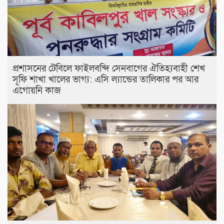
প্রশাসনের টেবিলে ফাইলবন্দি সেনবাগের ঐতিহ্যবাহী শেখ
সূফি শাখা খালের ভাগ্য: এসি ল্যান্ডের তালিকার পর আর
এগোয়নি কাজ