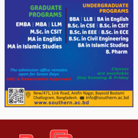
দাম বাড়ানোর ঘোষণা।
ভারপ্রাপ্ত রাষ্ট্রপতি হাফিজ উদ্দিন আহমদের
সাথে এইচটি বাংলা অনলাইন পোর্টাল ও আইপি
টিভির সম্পাদক মোঃ ইসমাইল হোসেনের
সৌজন্য সাক্ষাৎ।
পাটগ্রামে জুলাই অভ্যুত্থান দিবস উপলক্ষে
১১দলীয় গণ মিছিল ও গণ সমাবেশ অনুষ্ঠিত
পোরশায় গণঅভ্যুত্থান দিবসে শহিদ ও জুলাই
যোদ্ধাদের সংবর্ধনা।
১১ দলীয় ঐক্য পোরশা উপজেলা শাখার
আয়োজনে ৫ আগস্ট জুলাই অভ্যুত্থানের দ্বিতীয়
বার্ষিকী পালন উপলক্ষে নিতপুর কপালের মোড়ে
মিছিল সমাবেশ অনুষ্ঠিত।