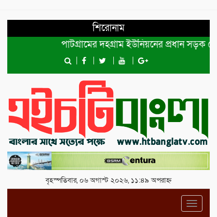
শিরোনাম
পাটগ্রামের দহগ্রাম ইউনিয়নের প্রধান সড়ক ভেঙ্গে য
বৃহস্পতিবার, ০৬ অগাস্ট ২০২৬, ১১:৪৯ অপরাহ্ন
Toggl
navig