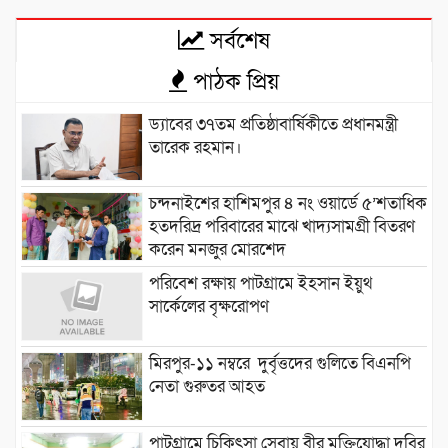
সর্বশেষ
পাঠক প্রিয়
ড্যাবের ৩৭তম প্রতিষ্ঠাবার্ষিকীতে প্রধানমন্ত্রী
তারেক রহমান।
চন্দনাইশের হাশিমপুর ৪ নং ওয়ার্ডে ৫’শতাধিক
হতদরিদ্র পরিবারের মাঝে খাদ্যসামগ্রী বিতরণ
করেন মনজুর মোরশেদ
পরিবেশ রক্ষায় পাটগ্রামে ইহসান ইয়ুথ
সার্কেলের বৃক্ষরোপণ
মিরপুর-১১ নম্বরে দুর্বৃত্তদের গুলিতে বিএনপি
নেতা গুরুতর আহত
পাটগ্রামে চিকিৎসা সেবায় বীর মুক্তিযোদ্ধা দবির