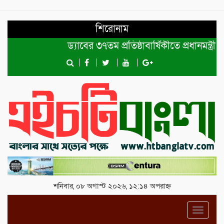
শিরোনাম
ড্যাবের ৩৭তম প্রতিষ্ঠাবার্ষিকীতে প্রধানমন্ত্রী তারে
শনিবার, ০৮ অগাস্ট ২০২৬, ১২:১৪ অপরাহ্ন
Toggl
navig