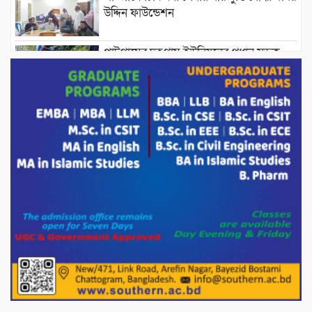
উদ্দিন ফাউন্ডেশন
পাটগ্রামের দহগ্রাম ইউনিয়নের প্রধান সড়ক
ভেঙ্গে যোগাযোগ বিছিন্ন
অস্ট্রেলিয়া একাদশের বিপক্ষে ব্যাটিং ধসের
দিনে মিরাজের অপরাজিত সেঞ্চুরি
মাগুরার বাড়িতে হামলার প্রতিক্রিয়ায় যা বললেন
সাকিব।
দেশীয় পাঁচ প্রজাতির ছোট মাছে উদ্বেগজনক
মাত্রায় মাইক্রোপ্লাস্টিকের উপস্থিতি শনাক্ত ।
সরকারকে ব্যর্থ করতে দেশের বিরুদ্ধে একটি
দল চক্রান্ত চালিয়ে যাচ্ছে : রিজভী