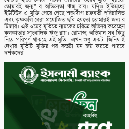
তোমারই জন্য” র অভিনেতা ঋজু রায়। যদিও ইতিমধ্যে
ইউটিউব এ মুক্তি পেয়ে গেছে শঙ্খদীপ চক্রবর্তী পরিচালিত
এবং কৃষ্ণকলি বেরা প্রযোজিত ছবি হয়তো তোমারই জন্য র
টিজার। এই ওয়েব মুভিতে নায়কের চরিত্রে অভিনয় করেছেন
কলকাতার সাংবাদিক ঋজু রায়। রোমান্স, অভিমান সব কিছু
নিয়ে পরিপূর্ণ থাকছে এই মুভি। এখন শুধু একটা জিনিষ ই
দেখার মুভিটি মুক্তির পর কতটা মন জয় করতে পারবে
দর্শকদের।