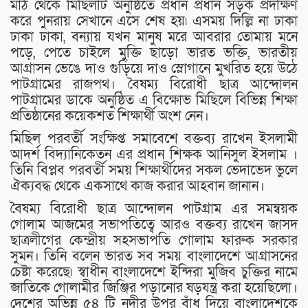
মাঠ থেকে মিছিলটি অনুষ্ঠিতে প্রধান প্রধান সড়ক প্রদক্ষিণ
করে পুনরায় সেখানে এসে শেষ হয়৷ এসময় দিল্লি না ঢাকা
ঢাকা ঢাকা, বন্যায় যখন মানুষ মরে আবরার তোমায় মনে
পড়ে, পেতে চাইলে মুক্তি ছাড়ো ভারত ভক্তি, ভারতীয়
আগ্রাসন ভেঙে দাও গুড়িয়ে দাও স্লোগানে মুখরিত হয়ে উঠে
পাটগ্রামের রাজপথ। বৈষম্য বিরোধী ছাত্র আন্দোলন
পাটগ্রামের ডাকে অনুষ্ঠিত এ বিক্ষোভ মিছিলে বিভিন্ন শিক্ষা
প্রতিষ্ঠানের কয়েকশত শিক্ষার্থী অংশ নেন।
মিছিল পরবর্তী সংক্ষিপ্ত সমাবেশে বক্তব্য রাখেন ইসলামী
আদর্শ বিদ্যানিকেতন এর প্রধান শিক্ষক আনিসুল ইসলাম ।
তিনি বিপ্লব পরবর্তী সময় শিক্ষার্থীদের সকল ভেদাভেদ ভুলে
ঐক্যবদ্ধ থেকে একসাথে কাজ করার আহবান জানান।
বৈষম্য বিরোধী ছাত্র আন্দোলন পাটগ্রাম এর সমন্বয়ক
গোলাম আজমের সভাপতিত্বে আরও বক্তব্য রাখেন জাসদ
ছাত্রলীগের কেন্দ্রীয় সহসভাপতি গোলাম ফারুক সরকার
সুমন। তিনি বলেন ভারত সব সময় বাংলাদেশে আগ্রাসনের
চেষ্টা করেছে৷ স্বাধীন বাংলাদেশে ইন্দিরা মুজিব চুক্তির নামে
জাতিকে গোলামীর জিঞ্জির পড়ানোর ষড়যন্ত্র করা হয়েছিলো।
দেশের অভিন্ন ৫৪ টি নদীর উপর বাঁধ দিয়ে বাংলাদেশকে