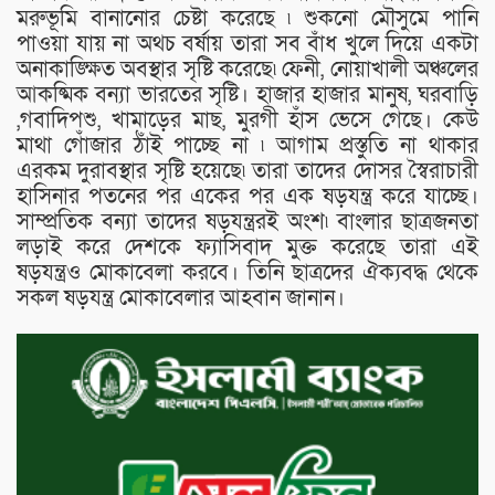
মরুভূমি বানানোর চেষ্টা করেছে ৷ শুকনো মৌসুমে পানি
পাওয়া যায় না অথচ বর্ষায় তারা সব বাঁধ খুলে দিয়ে একটা
অনাকাঙ্ক্ষিত অবস্থার সৃষ্টি করেছে৷ ফেনী, নোয়াখালী অঞ্চলের
আকষ্মিক বন্যা ভারতের সৃষ্টি। হাজার হাজার মানুষ, ঘরবাড়ি
,গবাদিপশু, খামাড়ের মাছ, মুরগী হাঁস ভেসে গেছে। কেউ
মাথা গোঁজার ঠাঁই পাচ্ছে না ৷ আগাম প্রস্তুতি না থাকার
এরকম দুরাবস্থার সৃষ্টি হয়েছে৷ তারা তাদের দোসর স্বৈরাচারী
হাসিনার পতনের পর একের পর এক ষড়যন্ত্র করে যাচ্ছে।
সাম্প্রতিক বন্যা তাদের ষড়যন্ত্ররই অংশ৷ বাংলার ছাত্রজনতা
লড়াই করে দেশকে ফ্যাসিবাদ মুক্ত করেছে তারা এই
ষড়যন্ত্রও মোকাবেলা করবে। তিনি ছাত্রদের ঐক্যবদ্ধ থেকে
সকল ষড়যন্ত্র মোকাবেলার আহবান জানান।