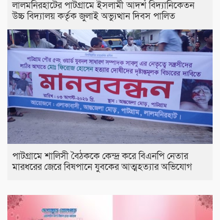
লালমনিরহাটের পাটগ্রামে ইসলামী আদর্শ বিদ্যানিকেতন
উচ্চ বিদ্যালয় কর্তৃক জুলাই অভ্যুত্থান দিবস পালিত
পাটগ্রামে শালিসী বৈঠককে কেন্দ্র করে বিএনপি নেতার
মারধরের জেরে বিষপানে যুবকের আত্মহত্যার অভিযোগ