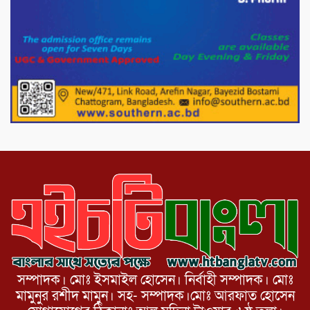
দল চক্রান্ত চালিয়ে যাচ্ছে : রিজভী
দেশের বাজারে ভরিতে ১০ হাজার টাকা সোনার
দাম বাড়ানোর ঘোষণা।
ভারপ্রাপ্ত রাষ্ট্রপতি হাফিজ উদ্দিন আহমদের
সাথে এইচটি বাংলা অনলাইন পোর্টাল ও আইপি
টিভির সম্পাদক মোঃ ইসমাইল হোসেনের
সৌজন্য সাক্ষাৎ।
সম্পাদক। মোঃ ইসমাইল হোসেন। নির্বাহী সম্পাদক। মোঃ
মামুনুর রশীদ মামুন। সহ- সম্পাদক।মোঃ আরফাত হোসেন