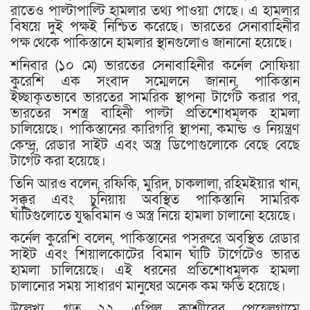
রাতেও পাল্টাপাল্টি হামলার তথ্য পাওয়া গেছে। এ হামলার
বিষয়ে দুই পক্ষই নিশ্চিত করেছে। ভারতের সেনাবাহিনীর
পক্ষ থেকে পাকিস্তানে হামলার স্থানগুলোও জানানো হয়েছে।
শনিবার (১০ মে) ভারতের সেনাবাহিনীর কর্নেল সোফিয়া
কুরেশি এক সংবাদ সম্মেলনে জানান, পাকিস্তান
ইচ্ছাকৃতভাবে ভারতের সামরিক স্থাপনা টার্গেট করার পর,
ভারতের সশস্ত্র বাহিনী পাল্টা প্রতিশোধমূলক হামলা
চালিয়েছে। পাকিস্তানের কারিগরি স্থাপনা, কমান্ড ও নিয়ন্ত্রণ
কেন্দ্র, রেডার সাইট এবং অস্ত্র ডিপোগুলোকে বেছে বেছে
টার্গেট করা হয়েছে।
তিনি আরও বলেন, রফিকি, মুরিদ, চাকলালা, রহিমইয়ার খান,
সক্কুর এবং চুনিয়ায় অবস্থিত পাকিস্তানি সামরিক
ঘাঁটিগুলোতে যুদ্ধবিমান ও অস্ত্র নিয়ে হামলা চালানো হয়েছে।
কর্নেল কুরেশি বলেন, পাকিস্তানের পসরুরে অবস্থিত রেডার
সাইট এবং শিয়ালকোটের বিমান ঘাঁটি টার্গেটেও ভারত
হামলা চালিয়েছে। এই ধরনের প্রতিশোধমূলক হামলা
চালানোর সময় সাধারণ মানুষের অনেক কম ক্ষতি হয়েছে।
উল্লেখ্য, গত ২২ এপ্রিল কাশ্মীরের পেহেলগামে