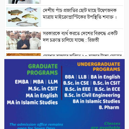
দেশীয় পাঁচ প্রজাতির ছোট মাছে উদ্বেগজনক
মাত্রায় মাইক্রোপ্লাস্টিকের উপস্থিতি শনাক্ত ।
সরকারকে ব্যর্থ করতে দেশের বিরুদ্ধে একটি
দল চক্রান্ত চালিয়ে যাচ্ছে : রিজভী
দেশের বাজারে ভরিতে ১০ হাজার টাকা সোনার
দাম বাড়ানোর ঘোষণা।
ভারপ্রাপ্ত রাষ্ট্রপতি হাফিজ উদ্দিন আহমদের
সাথে এইচটি বাংলা অনলাইন পোর্টাল ও আইপি
টিভির সম্পাদক মোঃ ইসমাইল হোসেনের
সৌজন্য সাক্ষাৎ।
পাটগ্রামে জুলাই অভ্যুত্থান দিবস উপলক্ষে
১১দলীয় গণ মিছিল ও গণ সমাবেশ অনুষ্ঠিত