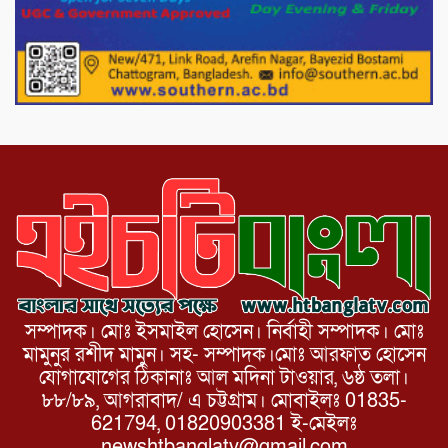
পোরশায় গণঅভ্যুত্থান দিবসে শহিদ ও জুলাই
যোদ্ধাদের সংবর্ধনা।
১১ দলীয় ঐক্য পোরশা উপজেলা শাখার
আয়োজনে ৫ আগস্ট জুলাই অভ্যুত্থানের দ্বিতীয়
বার্ষিকী পালন উপলক্ষে নিতপুর কপালের মোড়ে
মিছিল সমাবেশ অনুষ্ঠিত।
সম্পাদক। মোঃ ইসমাইল হোসেন। নির্বাহী সম্পাদক। মোঃ
মামুনুর রশীদ মামুন। সহ- সম্পাদক।মোঃ আরফাত হোসেন
যোগাযোগের ঠিকানাঃ আল মদিনা টাওয়ার, ৬ষ্ঠ তলা।
৮৮/৮৯, আগরাবাদ/ এ চট্টগ্রাম। মোবাইলঃ 01835-
621794, 01820903381 ই-মেইলঃ
newshtbanglatv@gmail.com