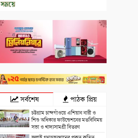
সর্বশেষ
পাঠক প্রিয়
চট্টগ্রাম চান্দগাঁওয়ে এশিয়ান নারী ও
শিশু অধিকার ফাউন্ডেশনের মতবিনিময়
সভা ও খাদ্যসামগ্রী বিতরণ
জুলাই গণঅভ্যুত্থানের প্রকৃত কৃতিত্ব