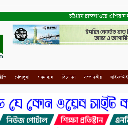
চট্টগ্রাম চান্দগাঁওয়ে এশিয়ান না
নীতি
খেলাধুলা
গনমাধ্যম
বিনোদন
সম্পাদকীয়
লাইফস্টা