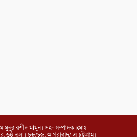
মামুনুর রশীদ মামুন। সহ- সম্পাদক।মোঃ
৬ষ্ঠ তলা। ৮৮/৮৯, আগরাবাদ/ এ চট্টগ্রাম।