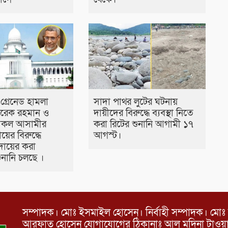
গ্রেনেড হামলা
সাদা পাথর লুটের ঘটনায়
ারেক রহমান ও
দায়ীদের বিরুদ্ধে ব্যবস্থা নিতে
সকল আসামীর
করা রিটের শুনানি আগামী ১৭
য়ের বিরুদ্ধে
আগস্ট।
ের দায়ের করা
নানি চলছে ।
সম্পাদক। মোঃ ইসমাইল হোসেন। নির্বাহী সম্পাদক। মোঃ 
আরফাত হোসেন যোগাযোগের ঠিকানাঃ আল মদিনা টাওয়ার, 