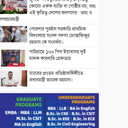
কোনো একক ব্যক্তি বা গোষ্ঠীর নয়; বরং
এই কৃতিত্ব দেশের জনগণের : তথ্য ও
সম্প্রচারমন্ত্রী
পোরশার পুরইল সরকারি প্রাথমিক
বিদ্যালয়ে সংসদ সদস্য মোস্তাফিজুর
রহমান কে সংবর্ধনা।
পাটগ্রামে ১০০ পিস ইয়াবাসহ দুই
মাদক কারবারি গ্রেফতার
ড্যাবের ৩৭তম প্রতিষ্ঠাবার্ষিকীতে
প্রধানমন্ত্রী তারেক রহমান।
চন্দনাইশের হাশিমপুর ৪ নং ওয়ার্ডে
৫’শতাধিক হতদরিদ্র পরিবারের মাঝে
খাদ্যসামগ্রী বিতরণ করেন মনজুর
মোরশেদ
পরিবেশ রক্ষায় পাটগ্রামে ইহসান ইয়ুথ