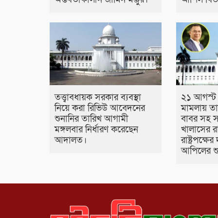
তত্ত্বাবধায়ক সরকার ব্যবস্থা
২১ আগস্ট 
নিয়ে করা রিভিউ আবেদনের
মামলায় ত
শুনানির তারিখ আগামী
বাবর সহ 
মঙ্গলবার নির্ধারণ করেছেন
খালাসের রা
আদালত।
রাষ্ট্রপক্ষ
আপিলের শু