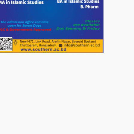
সার্কেলের বৃক্ষরোপণ
মিরপুর-১১ নম্বরে দুর্বৃত্তদের গুলিতে
বিএনপি নেতা গুরুতর আহত
পাটগ্রামে চিকিৎসা সেবায় বীর
মুক্তিযোদ্ধা দবির উদ্দিন ফাউন্ডেশন
পাটগ্রামের দহগ্রাম ইউনিয়নের প্রধান
সড়ক ভেঙ্গে যোগাযোগ বিছিন্ন