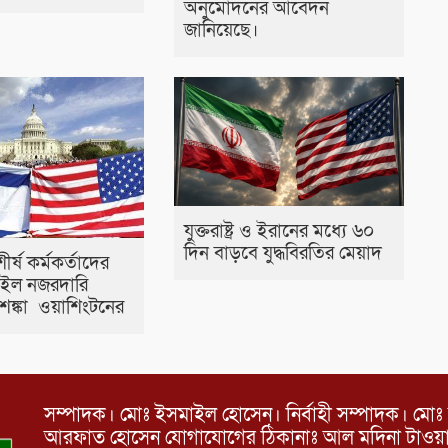
অনুমোদনের আবেদন
জানিয়েছে।
যুক্তরাষ্ট্র ও ইরানের মধ্যে ৬০
দিন বাড়বে যুদ্ধবিরতির মেয়াদ
র শীর্ষ কর্মকর্তাদের
ইল নজরদারি
আশঙ্কা ওয়াশিংটনের
সম্পাদক। মোঃ ইসমাইল হোসেন। নির্বাহী সম্পাদক। মোঃ 
আরফাত হোসেন যোগাযোগের ঠিকানাঃ আল মদিনা টাওয়ার, 