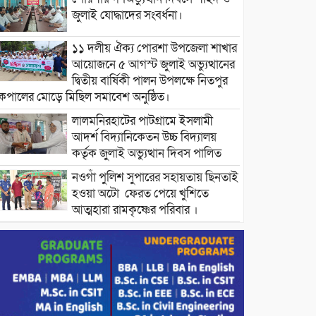
জুলাই যোদ্ধাদের সংবর্ধনা।
১১ দলীয় ঐক্য পোরশা উপজেলা শাখার
আয়োজনে ৫ আগস্ট জুলাই অভ্যুত্থানের
দ্বিতীয় বার্ষিকী পালন উপলক্ষে নিতপুর
কপালের মোড়ে মিছিল সমাবেশ অনুষ্ঠিত।
লালমনিরহাটের পাটগ্রামে ইসলামী
আদর্শ বিদ্যানিকেতন উচ্চ বিদ্যালয়
কর্তৃক জুলাই অভ্যুত্থান দিবস পালিত
নওগাঁ পুলিশ সুপারের সহায়তায় ছিনতাই
হওয়া অটো ফেরত পেয়ে খুশিতে
আত্মহারা রামকৃষ্ণের পরিবার ।
বিদ্যুৎ ও জ্বালানির অতিরিক্ত বিল আসলে
যা করতে বললেন প্রধানমন্ত্রীর তথ্য
উপদেষ্টা।
চট্টগ্রামের বন্যাকবলিত স্থানে সফরে
যাচ্ছেন প্রধানমন্ত্রী ।