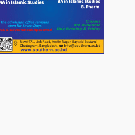
শতাধিক মানুষের মাঝে গোল্ডেন
ডায়াগনস্টিক সেন্টারের বিনামূল্যে চশমা
বিতরণ।
পাটগ্রামে শালিসী বৈঠককে কেন্দ্র করে
বিএনপি নেতার মারধরের জেরে
বিষপানে যুবকের আত্মহত্যার অভিযোগ
নওগাঁর পোরশায় মাননীয় প্রধানমন্ত্রীর
দেওয়া সমাজকল্যাণ পরিষদ কর্তৃক চেক
বিতরণ।