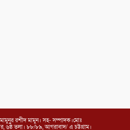
মামুনুর রশীদ মামুন। সহ- সম্পাদক।মোঃ
৬ষ্ঠ তলা। ৮৮/৮৯, আগরাবাদ/ এ চট্টগ্রাম।