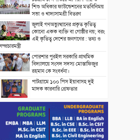
শিশু অধিকার ফাউন্ডেশনের মতবিনিময়
সভা ও খাদ্যসামগ্রী বিতরণ
জুলাই গণঅভ্যুত্থানের প্রকৃত কৃতিত্ব
কোনো একক ব্যক্তি বা গোষ্ঠীর নয়; বরং
এই কৃতিত্ব দেশের জনগণের : তথ্য ও
সম্প্রচারমন্ত্রী
পোরশার পুরইল সরকারি প্রাথমিক
বিদ্যালয়ে সংসদ সদস্য মোস্তাফিজুর
রহমান কে সংবর্ধনা।
পাটগ্রামে ১০০ পিস ইয়াবাসহ দুই
মাদক কারবারি গ্রেফতার
ড্যাবের ৩৭তম প্রতিষ্ঠাবার্ষিকীতে
প্রধানমন্ত্রী তারেক রহমান।
চন্দনাইশের হাশিমপুর ৪ নং ওয়ার্ডে
৫’শতাধিক হতদরিদ্র পরিবারের মাঝে