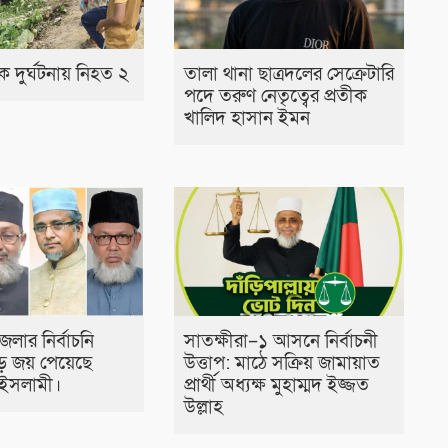
 দুর্ঘটনায় নিহত ২
তালা থানা ছাত্রদলের সেক্রেটারি
পদে তরুণ নেতৃত্বের প্রতীক
খালিদ হাসান ইমন
েলার নির্বাচনি
সাতক্ষীরা–১ আসনে নির্বাচনী
ড় জয় পেয়েছে
উত্তাপ: মাঠে সক্রিয় জামায়াত
 ইসলামী।
প্রার্থী অধ্যক্ষ মুহাম্মদ ইজ্জত
উল্লাহ