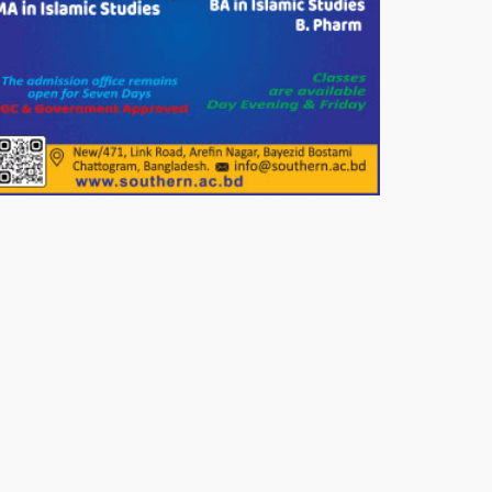
খাদ্যসামগ্রী বিতরণ করেন মনজুর
মোরশেদ
পরিবেশ রক্ষায় পাটগ্রামে ইহসান ইয়ুথ
সার্কেলের বৃক্ষরোপণ
মিরপুর-১১ নম্বরে দুর্বৃত্তদের গুলিতে
বিএনপি নেতা গুরুতর আহত
পাটগ্রামে চিকিৎসা সেবায় বীর
মুক্তিযোদ্ধা দবির উদ্দিন ফাউন্ডেশন