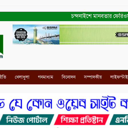
চন্দনাইশে মানবতার ফেরিওয়ালা সংগঠ
নীতি
খেলাধুলা
গনমাধ্যম
বিনোদন
সম্পাদকীয়
লাইফস্টা