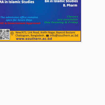
শতাধিক মানুষের মাঝে গোল্ডেন
ডায়াগনস্টিক সেন্টারের বিনামূল্যে চশমা
বিতরণ।
পাটগ্রামে শালিসী বৈঠককে কেন্দ্র করে
বিএনপি নেতার মারধরের জেরে
বিষপানে যুবকের আত্মহত্যার অভিযোগ
নওগাঁর পোরশায় মাননীয় প্রধানমন্ত্রীর
দেওয়া সমাজকল্যাণ পরিষদ কর্তৃক চেক
বিতরণ।