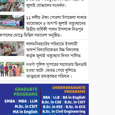
জুলাই যোদ্ধাদের সংবর্ধনা।
১১ দলীয় ঐক্য পোরশা উপজেলা শাখার
আয়োজনে ৫ আগস্ট জুলাই অভ্যুত্থানের
দ্বিতীয় বার্ষিকী পালন উপলক্ষে নিতপুর
কপালের মোড়ে মিছিল সমাবেশ অনুষ্ঠিত।
লালমনিরহাটের পাটগ্রামে ইসলামী
আদর্শ বিদ্যানিকেতন উচ্চ বিদ্যালয়
কর্তৃক জুলাই অভ্যুত্থান দিবস পালিত
নওগাঁ পুলিশ সুপারের সহায়তায় ছিনতাই
হওয়া অটো ফেরত পেয়ে খুশিতে
আত্মহারা রামকৃষ্ণের পরিবার ।
বিদ্যুৎ ও জ্বালানির অতিরিক্ত বিল আসলে
যা করতে বললেন প্রধানমন্ত্রীর তথ্য
উপদেষ্টা।
চট্টগ্রামের বন্যাকবলিত স্থানে সফরে
যাচ্ছেন প্রধানমন্ত্রী ।