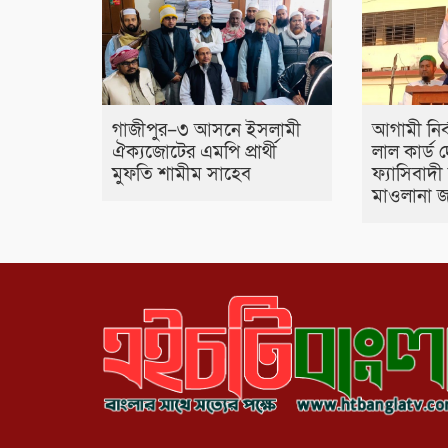
গাজীপুর–৩ আসনে ইসলামী
আগামী নির
ঐক্যজোটের এমপি প্রার্থী
লাল কার্ড 
মুফতি শামীম সাহেব
ফ্যাসিবাদী 
মাওলানা জ