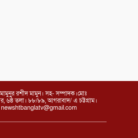
মামুনুর রশীদ মামুন। সহ- সম্পাদক।মোঃ
৬ষ্ঠ তলা। ৮৮/৮৯, আগরাবাদ/ এ চট্টগ্রাম।
ঃ newshtbanglatv@gmail.com