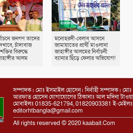
্বাচনে জনগণ তাদের
মনোহরদী-বেলাব আসনে
দেখাবে, চাঁদাবাজ
জামায়াতের প্রার্থী মাওলানা
শক্তির বিরুদ্ধে
জাহাঙ্গীর আলমের নির্বাচনী
াহাঙ্গীর আলম
ব্যানার ছিঁড়ে ফেলার অভিযোগ!
সম্পাদক। মোঃ ইসমাইল হোসেন। নির্বাহী সম্পাদক। মোঃ 
আরফাত হোসেন যোগাযোগের ঠিকানাঃ আল মদিনা টাওয়ার, 
মোবাইলঃ 01835-621794, 01820903381 ই-মেইল
editorhtbangla@gmail.com
All rights reserved © 2020 kaabait.Com