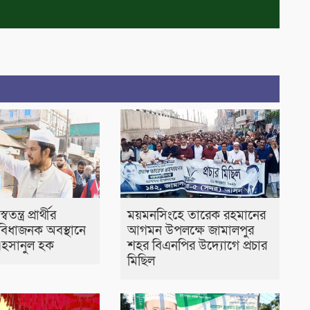
ন্ত্র প্রার্থীর
ময়মনসিংহে তারেক রহমানের
বিধাজনক অবস্থানে
আগমন উপলক্ষে জামালপুর
এহসানুল হক
শহর বিএনপির উদ্যোগে প্রচার
মিছিল