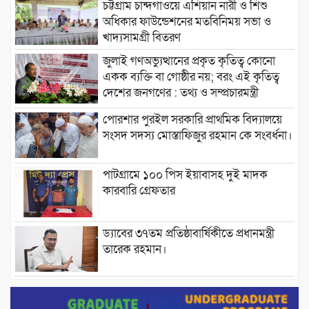
চট্টগ্রাম চান্দগাঁওয়ে এশিয়ান নারী ও শিশু
অধিকার ফাউন্ডেশনের মতবিনিময় সভা ও
খাদ্যসামগ্রী বিতরণ
জুলাই গণঅভ্যুত্থানের প্রকৃত কৃতিত্ব কোনো
একক ব্যক্তি বা গোষ্ঠীর নয়; বরং এই কৃতিত্ব
দেশের জনগণের : তথ্য ও সম্প্রচারমন্ত্রী
পোরশার পুরইল সরকারি প্রাথমিক বিদ্যালয়ে
সংসদ সদস্য মোস্তাফিজুর রহমান কে সংবর্ধনা।
পাটগ্রামে ১০০ পিস ইয়াবাসহ দুই মাদক
কারবারি গ্রেফতার
ড্যাবের ৩৭তম প্রতিষ্ঠাবার্ষিকীতে প্রধানমন্ত্রী
তারেক রহমান।
চন্দনাইশের হাশিমপুর ৪ নং ওয়ার্ডে ৫’শতাধিক
হতদরিদ্র পরিবারের মাঝে খাদ্যসামগ্রী বিতরণ