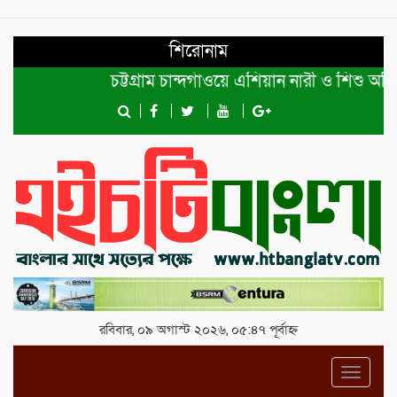
শিরোনাম
চট্টগ্রাম চান্দগাঁওয়ে এশিয়ান নারী ও শিশু অধিকার
রবিবার, ০৯ অগাস্ট ২০২৬, ০৫:৪৭ পূর্বাহ্ন
Toggl
navig