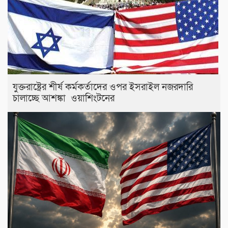
যুক্তরাষ্ট্রের শীর্ষ কর্মকর্তাদের ওপর ইসরাইল নজরদারি
চালাচ্ছে আশঙ্কা ওয়াশিংটনের