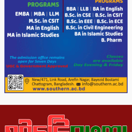
করেন মনজুর মোরশেদ
পরিবেশ রক্ষায় পাটগ্রামে ইহসান ইয়ুথ
সার্কেলের বৃক্ষরোপণ
মিরপুর-১১ নম্বরে দুর্বৃত্তদের গুলিতে বিএনপি
নেতা গুরুতর আহত
পাটগ্রামে চিকিৎসা সেবায় বীর মুক্তিযোদ্ধা দবির
উদ্দিন ফাউন্ডেশন
পাটগ্রামের দহগ্রাম ইউনিয়নের প্রধান সড়ক
ভেঙ্গে যোগাযোগ বিছিন্ন