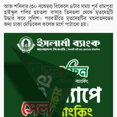
আজ শনিবার (৩০ নভেম্বর) বিকেলে ৪টার সময় পূর্ব রামপুরা
হাইস্কুল গলির ছয়তলা বাসার তিনতলা থেকে মৃতদেহটি
উদ্ধার করে পুলিশ। পরবর্তীতে মৃতদেহটির ময়নাতদন্তের
জন্য ঢাকা মেডিকেল কলেজ মর্গে পাঠানো হয়।