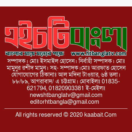
সৌজন্য সাক্ষাৎ।
সম্পাদক। মোঃ ইসমাইল হোসেন। নির্বাহী সম্পাদক। মোঃ
মামুনুর রশীদ মামুন। সহ- সম্পাদক।মোঃ আরফাত হোসেন
যোগাযোগের ঠিকানাঃ আল মদিনা টাওয়ার, ৬ষ্ঠ তলা।
৮৮/৮৯, আগরাবাদ/ এ চট্টগ্রাম। মোবাইলঃ 01835-
621794, 01820903381 ই-মেইলঃ
newshtbanglatv@gmail.com
editorhtbangla@gmail.com
All rights reserved © 2020 kaabait.Com