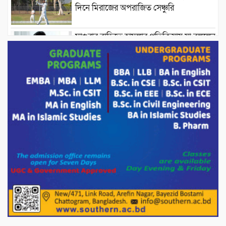
দিনে মিরাজের অপরাজিত সেঞ্চুরি
মাগুরার বাড়িতে হামলার প্রতিক্রিয়ায় যা বললেন
সাকিব।
দেশীয় পাঁচ প্রজাতির ছোট মাছে উদ্বেগজনক
মাত্রায় মাইক্রোপ্লাস্টিকের উপস্থিতি শনাক্ত ।
সরকারকে ব্যর্থ করতে দেশের বিরুদ্ধে একটি
দল চক্রান্ত চালিয়ে যাচ্ছে : রিজভী
দেশের বাজারে ভরিতে ১০ হাজার টাকা সোনার
দাম বাড়ানোর ঘোষণা।
ভারপ্রাপ্ত রাষ্ট্রপতি হাফিজ উদ্দিন আহমদের
সাথে এইচটি বাংলা অনলাইন পোর্টাল ও আইপি
টিভির সম্পাদক মোঃ ইসমাইল হোসেনের