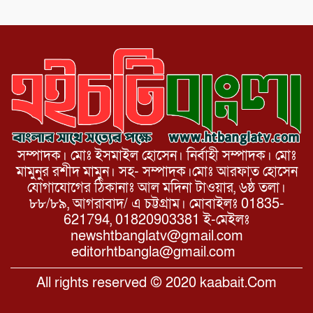
সম্পাদক। মোঃ ইসমাইল হোসেন। নির্বাহী সম্পাদক। মোঃ
মামুনুর রশীদ মামুন। সহ- সম্পাদক।মোঃ আরফাত হোসেন
যোগাযোগের ঠিকানাঃ আল মদিনা টাওয়ার, ৬ষ্ঠ তলা।
৮৮/৮৯, আগরাবাদ/ এ চট্টগ্রাম। মোবাইলঃ 01835-
621794, 01820903381 ই-মেইলঃ
newshtbanglatv@gmail.com
editorhtbangla@gmail.com
All rights reserved © 2020 kaabait.Com