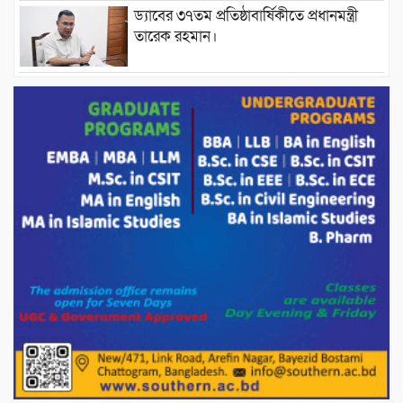
ড্যাবের ৩৭তম প্রতিষ্ঠাবার্ষিকীতে প্রধানমন্ত্রী
তারেক রহমান।
চন্দনাইশের হাশিমপুর ৪ নং ওয়ার্ডে ৫’শতাধিক
হতদরিদ্র পরিবারের মাঝে খাদ্যসামগ্রী বিতরণ
করেন মনজুর মোরশেদ
পরিবেশ রক্ষায় পাটগ্রামে ইহসান ইয়ুথ
সার্কেলের বৃক্ষরোপণ
মিরপুর-১১ নম্বরে দুর্বৃত্তদের গুলিতে বিএনপি
নেতা গুরুতর আহত
পাটগ্রামে চিকিৎসা সেবায় বীর মুক্তিযোদ্ধা দবির
উদ্দিন ফাউন্ডেশন
পাটগ্রামের দহগ্রাম ইউনিয়নের প্রধান সড়ক
ভেঙ্গে যোগাযোগ বিছিন্ন