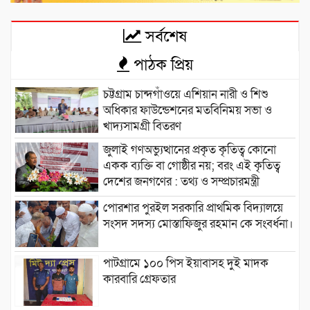
সর্বশেষ
পাঠক প্রিয়
চট্টগ্রাম চান্দগাঁওয়ে এশিয়ান নারী ও শিশু
অধিকার ফাউন্ডেশনের মতবিনিময় সভা ও
খাদ্যসামগ্রী বিতরণ
জুলাই গণঅভ্যুত্থানের প্রকৃত কৃতিত্ব কোনো
একক ব্যক্তি বা গোষ্ঠীর নয়; বরং এই কৃতিত্ব
দেশের জনগণের : তথ্য ও সম্প্রচারমন্ত্রী
পোরশার পুরইল সরকারি প্রাথমিক বিদ্যালয়ে
সংসদ সদস্য মোস্তাফিজুর রহমান কে সংবর্ধনা।
পাটগ্রামে ১০০ পিস ইয়াবাসহ দুই মাদক
কারবারি গ্রেফতার