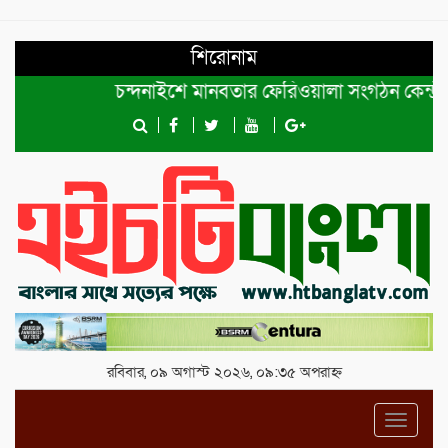
শিরোনাম
চন্দনাইশে মানবতার ফেরিওয়ালা সংগঠন কেন্দ্রীয় কমিটির
রবিবার, ০৯ অগাস্ট ২০২৬, ০৯:৩৫ অপরাহ্ন
Toggl
navig