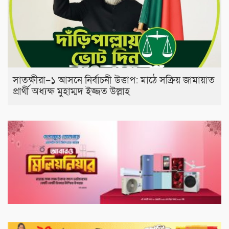
সাতক্ষীরা–১ আসনে নির্বাচনী উত্তাপ: মাঠে সক্রিয় জামায়াত
প্রার্থী অধ্যক্ষ মুহাম্মদ ইজ্জত উল্লাহ