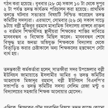
গঠন করা হয়েছে। বুধবার (২৮ মে) সকাল ১০ টা থেকে দুপুর
২ টা পর্যন্ত তদন্ত কার্যক্রম পরিচালন করা হয়েছে। প্রাথমিক
তদন্তে ঘটনার সত্যতার বিষয়টি নিশ্চিত করেছেন তদন্ত
কমিটির সদস্যরা। এরআগে, সোমবার (২৬ মে) সকাল সাড়ে
৯টায় বল্লী মুজিবুর রহমান মাধ্যমিক বিদ্যালয় প্রাঙ্গনে প্রাক্তন
ও বর্তমান শিক্ষার্থীসহ স্থানীয়রা শিক্ষকের শাস্তির দাবিতে
মানববন্ধন ও বিক্ষোভ মিছিল করেন। মানববন্ধন শেষে
বিক্ষুদ্ধ ছাত্র জনতা অভিযুক্ত শিক্ষককে বিদ্যালয় থেকে
বিতাড়িত করার চেষ্টাকালে অন্য শিক্ষকদের হস্তক্ষেপে সেটা
ব্যর্থ হয়।
তদন্তকারী কর্মকর্তারা হলেন, সাতক্ষীরা সদর উপজেলার বল্লী
ইউনিয়ন জামায়াতে ইসলামীর আমির ও তদন্ত কমিটির
আহ্বায়ক মিজানুর রহমান, বল্লী ইউনিয়ন বিএনপি’র
সভাপতি ও তদন্ত কমিটির সদস্য সেলিম রেজা মন্টু ও
বিদ্যালয়ের সহকারি শিক্ষক আনোয়ার হোসেন।
এদিকে, শিক্ষকের যৌন হয়রানির বিষয়ে তদন্ত কাজে কোনো