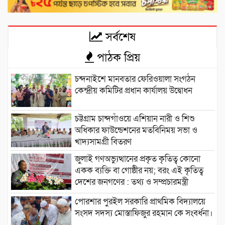
সর্বশেষ
পাঠক প্রিয়
চন্দনাইশে মানবতার ফেরিওয়ালা সংগঠন
কেন্দ্রীয় কমিটির প্রধান কার্যালয় উদ্বোধন
চট্টগ্রাম চান্দগাঁওয়ে এশিয়ান নারী ও শিশু
অধিকার ফাউন্ডেশনের মতবিনিময় সভা ও
খাদ্যসামগ্রী বিতরণ
জুলাই গণঅভ্যুত্থানের প্রকৃত কৃতিত্ব কোনো
একক ব্যক্তি বা গোষ্ঠীর নয়; বরং এই কৃতিত্ব
দেশের জনগণের : তথ্য ও সম্প্রচারমন্ত্রী
পোরশার পুরইল সরকারি প্রাথমিক বিদ্যালয়ে
সংসদ সদস্য মোস্তাফিজুর রহমান কে সংবর্ধনা।