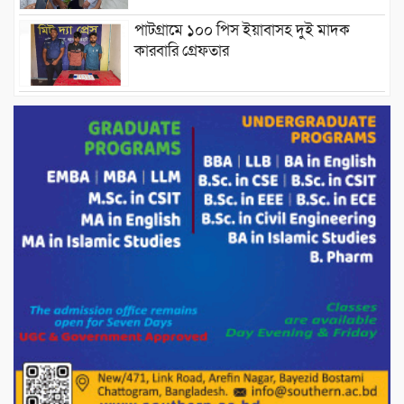
পাটগ্রামে ১০০ পিস ইয়াবাসহ দুই মাদক
কারবারি গ্রেফতার
ড্যাবের ৩৭তম প্রতিষ্ঠাবার্ষিকীতে প্রধানমন্ত্রী
তারেক রহমান।
চন্দনাইশের হাশিমপুর ৪ নং ওয়ার্ডে ৫’শতাধিক
হতদরিদ্র পরিবারের মাঝে খাদ্যসামগ্রী বিতরণ
করেন মনজুর মোরশেদ
পরিবেশ রক্ষায় পাটগ্রামে ইহসান ইয়ুথ
সার্কেলের বৃক্ষরোপণ
মিরপুর-১১ নম্বরে দুর্বৃত্তদের গুলিতে বিএনপি
নেতা গুরুতর আহত
পাটগ্রামে চিকিৎসা সেবায় বীর মুক্তিযোদ্ধা দবির