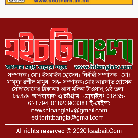
উদ্দিন ফাউন্ডেশন
সম্পাদক। মোঃ ইসমাইল হোসেন। নির্বাহী সম্পাদক। মোঃ
মামুনুর রশীদ মামুন। সহ- সম্পাদক।মোঃ আরফাত হোসেন
যোগাযোগের ঠিকানাঃ আল মদিনা টাওয়ার, ৬ষ্ঠ তলা।
৮৮/৮৯, আগরাবাদ/ এ চট্টগ্রাম। মোবাইলঃ 01835-
621794, 01820903381 ই-মেইলঃ
newshtbanglatv@gmail.com
editorhtbangla@gmail.com
All rights reserved © 2020 kaabait.Com