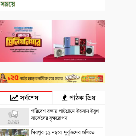
সর্বশেষ
পাঠক প্রিয়
পরিবেশ রক্ষায় পাটগ্রামে ইহসান ইয়ুথ
সার্কেলের বৃক্ষরোপণ
মিরপুর-১১ নম্বরে দুর্বৃত্তদের গুলিতে