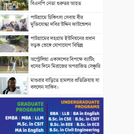
বিএনপি নেতা গুরুতর আহত
পাটগ্রামে চিকিৎসা সেবায় বীর
মুক্তিযোদ্ধা দবির উদ্দিন ফাউন্ডেশন
পাটগ্রামের দহগ্রাম ইউনিয়নের প্রধান
সড়ক ভেঙ্গে যোগাযোগ বিছিন্ন
অস্ট্রেলিয়া একাদশের বিপক্ষে ব্যাটিং
ধসের দিনে মিরাজের অপরাজিত সেঞ্চুরি
মাগুরার বাড়িতে হামলার প্রতিক্রিয়ায় যা
বললেন সাকিব।
দেশীয় পাঁচ প্রজাতির ছোট মাছে
উদ্বেগজনক মাত্রায় মাইক্রোপ্লাস্টিকের
উপস্থিতি শনাক্ত ।
সরকারকে ব্যর্থ করতে দেশের বিরুদ্ধে
একটি দল চক্রান্ত চালিয়ে যাচ্ছে : রিজভী