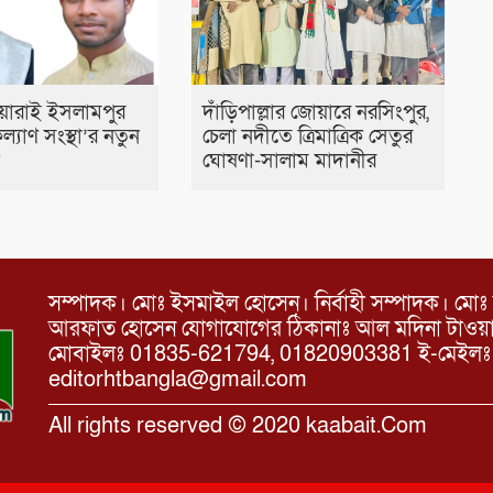
য়ারাই ইসলামপুর
দাঁড়িপাল্লার জোয়ারে নরসিংপুর,
্যাণ সংস্থা’র নতুন
চেলা নদীতে ত্রিমাত্রিক সেতুর
ন
ঘোষণা-সালাম মাদানীর
সম্পাদক। মোঃ ইসমাইল হোসেন। নির্বাহী সম্পাদক। মোঃ 
আরফাত হোসেন যোগাযোগের ঠিকানাঃ আল মদিনা টাওয়ার, 
মোবাইলঃ 01835-621794, 01820903381 ই-মেইল
editorhtbangla@gmail.com
All rights reserved © 2020 kaabait.Com