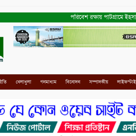
পরিবেশ রক্ষায় পাটগ্রামে ইহসান ইয়ুথ
নীতি
খেলাধুলা
গনমাধ্যম
বিনোদন
সম্পাদকীয়
লাইফস্টা