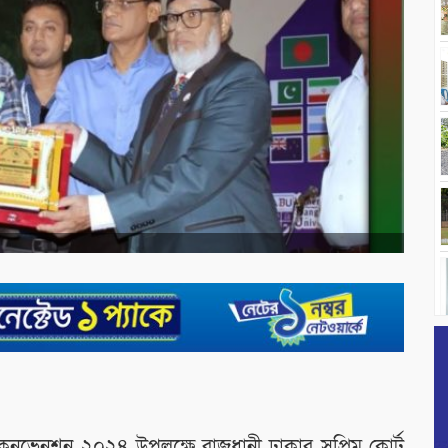
কনভেনশন ২০২৪ উপলক্ষে রাজধানী ঢাকার সুপ্রিম কোর্ট