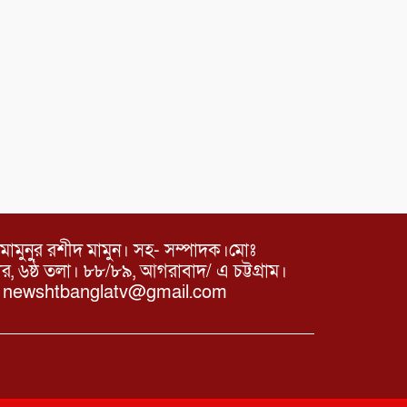
মামুনুর রশীদ মামুন। সহ- সম্পাদক।মোঃ
৬ষ্ঠ তলা। ৮৮/৮৯, আগরাবাদ/ এ চট্টগ্রাম।
ঃ newshtbanglatv@gmail.com