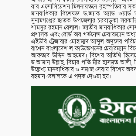
বার এসোসিয়েশন মিলনায়তনে বৃহস্পতিবার সকালে 
মানবাধিকার বিশেষজ্ঞ ড.জ্যাক অ্যাড ওয়ার্
সুনামগঞ্জের ছাতক উপজেলার চরবাড়ুকা সরকারি
শামসুর রহমান বেলাল। জাতীয় মানবাধিকার সোসা
প্রশাসক এবং বোর্ড অব গর্ভনেন্স চেয়ারম্যান 
এইউবি ট্রেজারার মোহাম্মদ আব্দুল অদুদের পরিচ
রাখেন বাংলাদেশ ল ফাউন্ডেশনের চেয়ারম্যান বিচ
আফতাব উদ্দিন আহমেদ। বিশেষ অতিথি হিসেবে ব
ড.আমান উল্লাহ, বিচার পতি মীর হাসমত আলী, হি
উল্লেখ্য মানবাধিকার ও সমাজ সেবায় বিশেষ অব
রহমান বেলালকে এ পদক দেওয়া হয়।