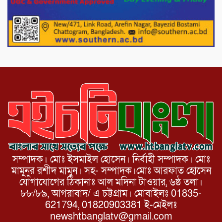
দাম বাড়ানোর ঘোষণা।
ভারপ্রাপ্ত রাষ্ট্রপতি হাফিজ উদ্দিন আহমদের
সাথে এইচটি বাংলা অনলাইন পোর্টাল ও আইপি
টিভির সম্পাদক মোঃ ইসমাইল হোসেনের
সৌজন্য সাক্ষাৎ।
সম্পাদক। মোঃ ইসমাইল হোসেন। নির্বাহী সম্পাদক। মোঃ
মামুনুর রশীদ মামুন। সহ- সম্পাদক।মোঃ আরফাত হোসেন
যোগাযোগের ঠিকানাঃ আল মদিনা টাওয়ার, ৬ষ্ঠ তলা।
৮৮/৮৯, আগরাবাদ/ এ চট্টগ্রাম। মোবাইলঃ 01835-
621794, 01820903381 ই-মেইলঃ
newshtbanglatv@gmail.com