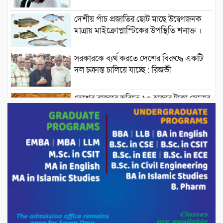
দেশীয় পাঁচ প্রজাতির ছোট মাছে উদ্বেগজনক
মাত্রায় মাইক্রোপ্লাস্টিকের উপস্থিতি শনাক্ত ।
সরকারকে ব্যর্থ করতে দেশের বিরুদ্ধে একটি
দল চক্রান্ত চালিয়ে যাচ্ছে : রিজভী
দেশের বাজারে ভরিতে ১০ হাজার টাকা সোনার
দাম বাড়ানোর ঘোষণা।
ভারপ্রাপ্ত রাষ্ট্রপতি হাফিজ উদ্দিন আহমদের
সাথে এইচটি বাংলা অনলাইন পোর্টাল ও আইপি
টিভির সম্পাদক মোঃ ইসমাইল হোসেনের
সৌজন্য সাক্ষাৎ।
পাটগ্রামে জুলাই অভ্যুত্থান দিবস উপলক্ষে
১১দলীয় গণ মিছিল ও গণ সমাবেশ অনুষ্ঠিত