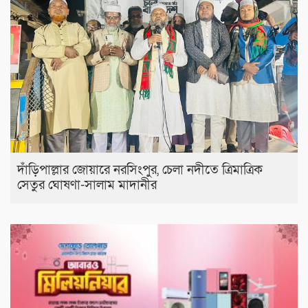
দাঁড়িপাল্লার জোয়ারে নরসিংপুর, চেলা নদীতে ত্রিমাত্রিক
সেতুর ঘোষণা-সালাম মাদানীর