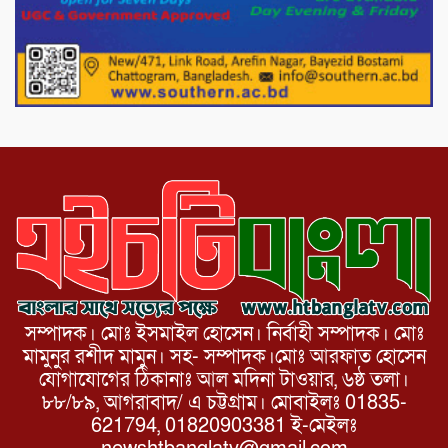
পোরশায় গণঅভ্যুত্থান দিবসে শহিদ ও জুলাই
যোদ্ধাদের সংবর্ধনা।
১১ দলীয় ঐক্য পোরশা উপজেলা শাখার
আয়োজনে ৫ আগস্ট জুলাই অভ্যুত্থানের দ্বিতীয়
বার্ষিকী পালন উপলক্ষে নিতপুর কপালের মোড়ে
মিছিল সমাবেশ অনুষ্ঠিত।
সম্পাদক। মোঃ ইসমাইল হোসেন। নির্বাহী সম্পাদক। মোঃ
মামুনুর রশীদ মামুন। সহ- সম্পাদক।মোঃ আরফাত হোসেন
যোগাযোগের ঠিকানাঃ আল মদিনা টাওয়ার, ৬ষ্ঠ তলা।
৮৮/৮৯, আগরাবাদ/ এ চট্টগ্রাম। মোবাইলঃ 01835-
621794, 01820903381 ই-মেইলঃ