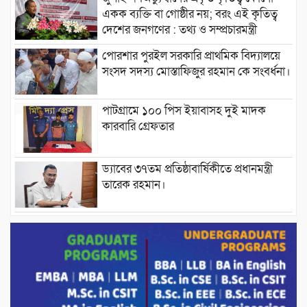
একক ব্যক্তি বা গোষ্ঠীর নয়; বরং এই কৃতিত্ব
দেশের জনগণের : তথ্য ও সম্প্রচারমন্ত্রী
পোরশার পুরইল সরকারি প্রাথমিক বিদ্যালয়ে
সংসদ সদস্য মোস্তাফিজুর রহমান কে সংবর্ধনা।
পাটগ্রামে ১০০ পিস ইয়াবাসহ দুই মাদক
কারবারি গ্রেফতার
ড্যাবের ৩৭তম প্রতিষ্ঠাবার্ষিকীতে প্রধানমন্ত্রী
তারেক রহমান।
চন্দনাইশের হাশিমপুর ৪ নং ওয়ার্ডে ৫’শতাধিক
হতদরিদ্র পরিবারের মাঝে খাদ্যসামগ্রী বিতরণ
করেন মনজুর মোরশেদ
পরিবেশ রক্ষায় পাটগ্রামে ইহসান ইয়ুথ
সার্কেলের বৃক্ষরোপণ