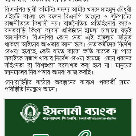
বিএনপির স্থায়ী কমিটির সদস্য আমীর খসরু মাহমুদ চৌধুরী
এইচটি বাংলা কে বলেন বিএনপি ভাঙচুর ও লুটপাটের
রাজনীতিতে বিশ্বাসী নয়। রাজনৈতিক প্রতিহিংসায় কারও
বসতবাড়ি কিংবা ব্যবসা প্রতিষ্ঠানে হামলা চালানো বড়ই
অমানবিক। বিএনপির কোন নেতা এই হামলায় জড়িত
থাকলে আইনের আওতায় আনা হবে। নেতাকর্মীদের নির্দেশ
দেওয়া হয়েছে, কেউ যাতে কারো ক্ষতি করতে না পারে
সবাইকে সজাগ থাকার নির্দেশ দেওয়া হয়েছে। কোন ধরনের
সহিংসতা বা বিশৃঙ্খলা বরদাশত করা হবে না। মানুষের
জানমালের নিরাপত্তায় আমরা কাজ করছি।
সেনাবাহিনীর কঠোর অবস্থানের কারণে পরবর্তী সময়
পরিস্থিতি নিয়ন্ত্রণে আসে।