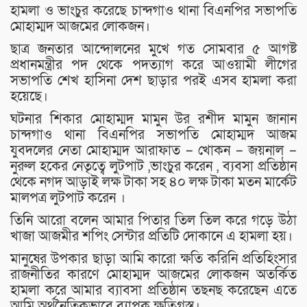
হামলা ও ভাংচুর করেছে চান্দগাও থানা বিএনপির সভাপতি
মোহাম্মদ আজমের লোকজন।
ছাত্র জনতার আন্দোলনের মুখে গত সোমবার ৫ আগষ্ট
প্রধানমন্ত্রীর পদ থেকে পদত্যাগ করে আওয়ামী লীগের
সভাপতি শেখ হাসিনা দেশ ছাড়ার পরই এসব হামলা করা
হয়েছে।
ঘটনার শিকার মোহাম্মদ মামুন উর রশীদ মামুন জানান
চান্দগাও থানা বিএনপির সভাপতি মোহাম্মদ আজম
যুবদলের নেতা মোহাম্মদ আরাফাত – খোকন – জয়নাল –
নুরুল হকের নেতৃত্বে লুটপাট ,ভাংচুর করেন , ব্যবসা প্রতিষ্ঠান
থেকে নগদ আড়াই লক্ষ টাকা সহ ৪০ লক্ষ টাকা মতন মার্কেট
মালপত্র লুটপাট করেন ।
তিনি আরো বলেন আমার পিতার তিল তিল করে গড়ে উঠা
খাজা আজমীর শপিং সেন্টার প্রতিটি দোকানে এ হামলা হয়।
মানুষের উপকার ছাড়া আমি কারো ক্ষতি করিনি প্রতিহিংসার
রাজনীতির কারণে মোহাম্মদ আজমের লোকজন অতর্কিত
হামলা করে আমার ব্যাবসা প্রতিষ্ঠান তছনছ করেছেন এতে
আমি অর্থনৈতিকভাবে ব্যাপক ক্ষতিগ্রস্ত।