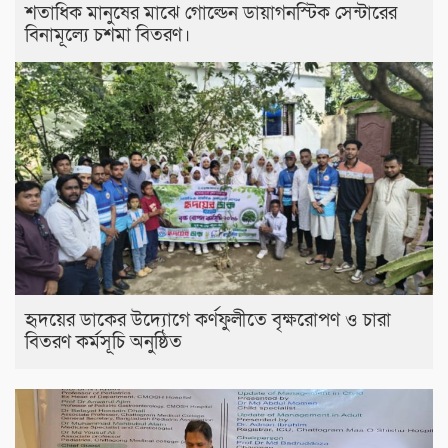
শতাধিক মানুষের মাঝে গোল্ডেন ডায়াগনস্টিক সেন্টারের
বিনামূল্যে চশমা বিতরণ।
হৃদয়ের ডাকের উদ্যোগে কর্ণফুলীতে বৃক্ষরোপণ ও চারা
বিতরণ কর্মসূচি অনুষ্ঠিত