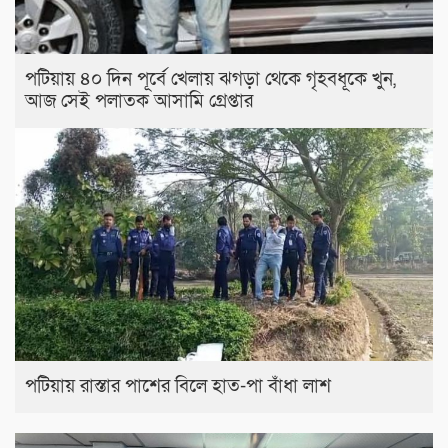
পটিয়ায় ৪০ দিন পূর্বে খেলায় ঝগড়া থেকে গৃহবধূকে খুন,
আজ সেই পলাতক আসামি গ্রেপ্তার
পটিয়ায় রাস্তার পাশের বিলে হাত-পা বাঁধা লাশ