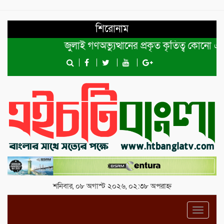
শিরোনাম
জুলাই গণঅভ্যুত্থানের প্রকৃত কৃতিত্ব কোনো একক ব্যক
শনিবার, ০৮ অগাস্ট ২০২৬, ০২:৩৮ অপরাহ্ন
Toggl
navig