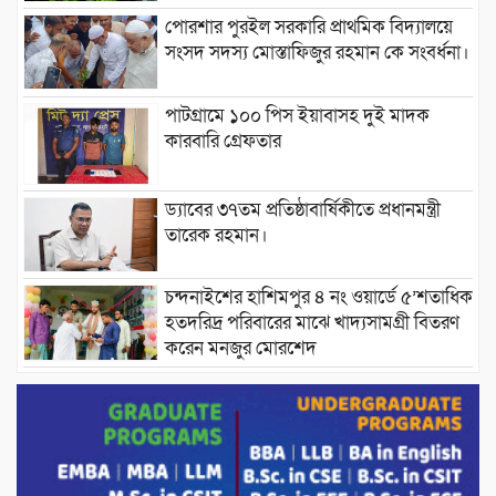
পোরশার পুরইল সরকারি প্রাথমিক বিদ্যালয়ে
সংসদ সদস্য মোস্তাফিজুর রহমান কে সংবর্ধনা।
পাটগ্রামে ১০০ পিস ইয়াবাসহ দুই মাদক
কারবারি গ্রেফতার
ড্যাবের ৩৭তম প্রতিষ্ঠাবার্ষিকীতে প্রধানমন্ত্রী
তারেক রহমান।
চন্দনাইশের হাশিমপুর ৪ নং ওয়ার্ডে ৫’শতাধিক
হতদরিদ্র পরিবারের মাঝে খাদ্যসামগ্রী বিতরণ
করেন মনজুর মোরশেদ
পরিবেশ রক্ষায় পাটগ্রামে ইহসান ইয়ুথ
সার্কেলের বৃক্ষরোপণ
মিরপুর-১১ নম্বরে দুর্বৃত্তদের গুলিতে বিএনপি