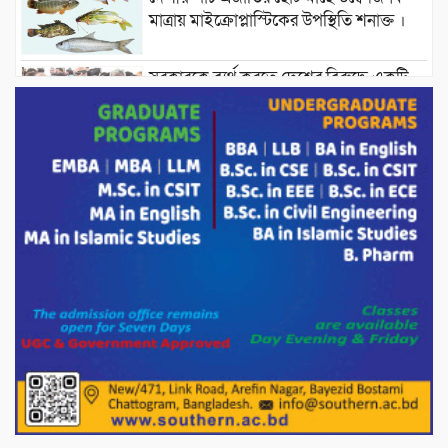
মাত্রায় মাইক্রোপ্লাস্টিকের উপস্থিতি শনাক্ত ।
সরকারকে ব্যর্থ করতে দেশের বিরুদ্ধে একটি
দল চক্রান্ত চালিয়ে যাচ্ছে : রিজভী
দেশের বাজারে ভরিতে ১০ হাজার টাকা সোনার
দাম বাড়ানোর ঘোষণা।
ভারপ্রাপ্ত রাষ্ট্রপতি হাফিজ উদ্দিন আহমদের
সাথে এইচটি বাংলা অনলাইন পোর্টাল ও আইপি
টিভির সম্পাদক মোঃ ইসমাইল হোসেনের
সৌজন্য সাক্ষাৎ।
পাটগ্রামে জুলাই অভ্যুত্থান দিবস উপলক্ষে
১১দলীয় গণ মিছিল ও গণ সমাবেশ অনুষ্ঠিত
পোরশায় গণঅভ্যুত্থান দিবসে শহিদ ও জুলাই
যোদ্ধাদের সংবর্ধনা।