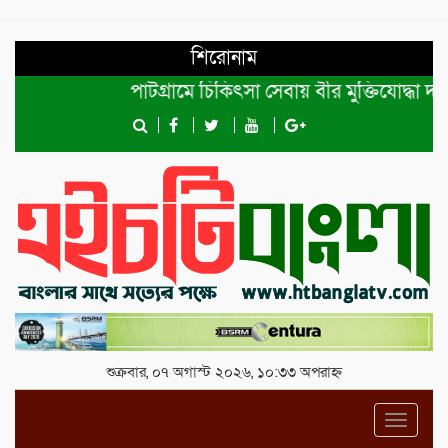
শিরোনাম
পাটগ্রামে চিকিৎসা সেবায় বীর মুক্তিযোদ্ধা দবির উদ্
শুক্রবার, ০৭ অগাস্ট ২০২৬, ১০:৩৩ অপরাহ্ন
Toggl
navig