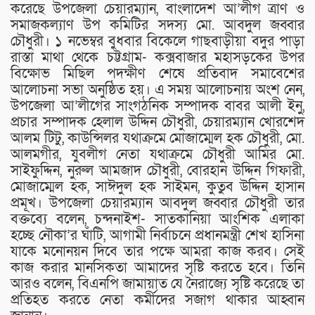
করেছে উপজেলা চেয়ারম্যান, বাংলাদেশ আ’লীগ ত্রাণ ও
সমাজকল্যাণ উপ কমিটির সদস্য মো. আবদুল জব্বার
চৌধুরী। ১ নভেম্বর বুধবার বিকেলে গাছবাড়ীয়া বদুর পাড়া
রাস্তা মাথা থেকে চট্টগ্রাম- কক্সবাজার মহাসড়কের উপর
বিক্ষোভ মিছিল পদক্ষীণ শেষে প্রতিবাদ সমাবেশের
আলোচনা সভা অনুষ্ঠিত হয়। এ সময় আলোচনায় অংশ নেন,
উপজেলা আ’লীগের সাংগঠনিক সম্পাদক বাবর আলী ইনু,
প্রচার সম্পাদক হেলাল উদ্দিন চৌধুরী, চেয়ারম্যান খোরশেদ
আলম টিটু, কাউন্সিলর যথাক্রমে মোজাম্মেল হক চৌধুরী, মো.
আলমগীর, যুবলীগ নেতা যথাক্রমে চৌধুরী আমির মো.
সাইফুদ্দিন, নুরুল আমজাদ চৌধুরী, বোরহান উদ্দিন গিফারী,
মোজাম্মেল হক, সাঈদুল হক সাইমন, কুতুব উদ্দিন হাসান
প্রমূখ। উপজেলা চেয়ারম্যান আবদুল জব্বার চৌধুরী তার
বক্তব্যে বলেন, চন্দনাইশ- সাতকানিয়া আংশিক এলাকা
হচ্ছে নৌকা’র ঘাঁটি, আগামী নির্বাচনে প্রধানমন্ত্রী শেখ হাসিনা
যাকে মনোনয়ন দিবে তার পক্ষে আমরা কাজ করব। সেই
কাজ করার মানসিকতা আমাদের সৃষ্টি করতে হবে। তিনি
আরও বলেন, বিএনপি জামায়াত যে নৈরাজ্যে সৃষ্টি করেছে তা
প্রতিহত করতে নেতা কর্মীদের সজাগ থাকার আহ্বান