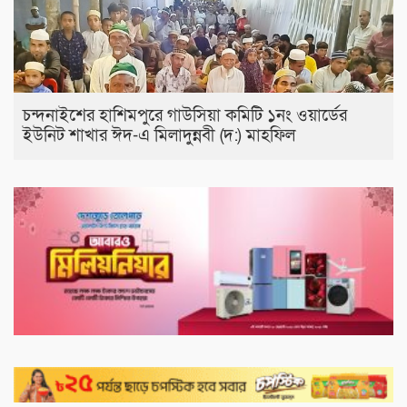
চন্দনাইশের হাশিমপুরে গাউসিয়া কমিটি ১নং ওয়ার্ডের
ইউনিট শাখার ঈদ-এ মিলাদুন্নবী (দ:) মাহফিল