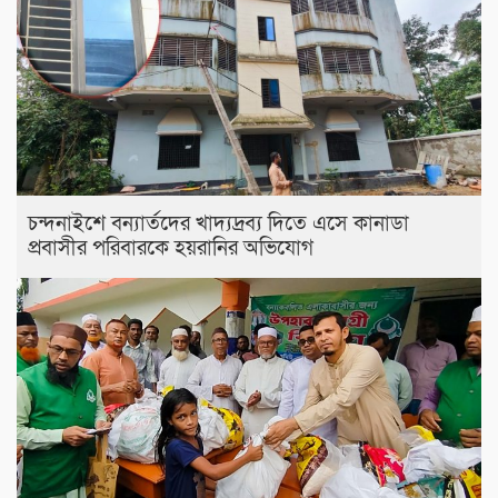
চন্দনাইশে বন্যার্তদের খাদ্যদ্রব্য দিতে এসে কানাডা
প্রবাসীর পরিবারকে হয়রানির অভিযোগ