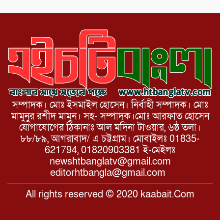
সম্পাদক। মোঃ ইসমাইল হোসেন। নির্বাহী সম্পাদক। মোঃ
মামুনুর রশীদ মামুন। সহ- সম্পাদক।মোঃ আরফাত হোসেন
যোগাযোগের ঠিকানাঃ আল মদিনা টাওয়ার, ৬ষ্ঠ তলা।
৮৮/৮৯, আগরাবাদ/ এ চট্টগ্রাম। মোবাইলঃ 01835-
621794, 01820903381 ই-মেইলঃ
newshtbanglatv@gmail.com
editorhtbangla@gmail.com
All rights reserved © 2020 kaabait.Com