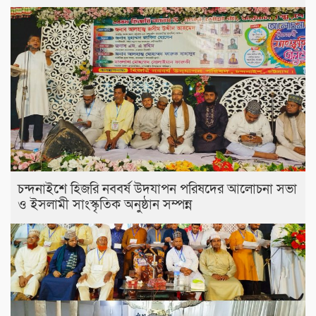
চন্দনাইশে হিজরি নববর্ষ উদযাপন পরিষদের আলোচনা সভা
ও ইসলামী সাংস্কৃতিক অনুষ্ঠান সম্পন্ন