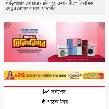
দাঁড়িপাল্লার জোয়ারে নরসিংপুর, চেলা নদীতে ত্রিমাত্রিক
সেতুর ঘোষণা-সালাম মাদানীর
সর্বশেষ
পাঠক প্রিয়