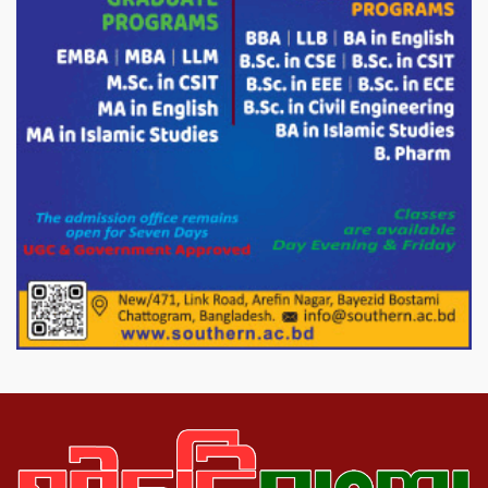
চন্দনাইশের হাশিমপুর ৪ নং ওয়ার্ডে ৫’শতাধিক
হতদরিদ্র পরিবারের মাঝে খাদ্যসামগ্রী বিতরণ
করেন মনজুর মোরশেদ
পরিবেশ রক্ষায় পাটগ্রামে ইহসান ইয়ুথ
সার্কেলের বৃক্ষরোপণ
মিরপুর-১১ নম্বরে দুর্বৃত্তদের গুলিতে বিএনপি
নেতা গুরুতর আহত
পাটগ্রামে চিকিৎসা সেবায় বীর মুক্তিযোদ্ধা দবির
উদ্দিন ফাউন্ডেশন