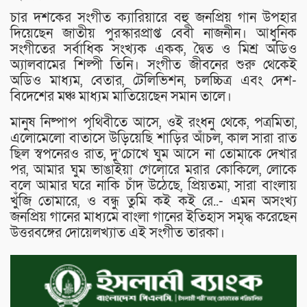
চার দশকের সংগীত ক্যারিয়ারে বহু জনপ্রিয় গান উপহার
দিয়েছেন জাতীয় পুরস্কারপ্রাপ্ত বেবী নাজনীন। আধুনিক
সংগীতের সর্বাধিক সংখ্যক একক, দ্বৈত ও মিশ্র অডিও
অ্যালবামের শিল্পী তিনি। সংগীত জীবনের শুরু থেকেই
অডিও মাধ্যম, বেতার, টেলিভিশন, চলচ্চিত্র এবং দেশ-
বিদেশের মঞ্চ মাধ্যম মাতিয়েছেন সমান তালে।
মানুষ নিষ্পাপ পৃথিবীতে আসে, ওই রংধনু থেকে, পত্রমিতা,
এলোমেলো বাতাসে উড়িয়েছি শাড়ির আঁচল, কাল সারা রাত
ছিল স্বপনেরও রাত, দু’চোখে ঘুম আসে না তোমাকে দেখার
পর, আমার ঘুম ভাঙাইয়া গেলোরে মরার কোকিলে, লোকে
বলে আমার ঘরে নাকি চাঁদ উঠেছে, প্রিয়তমা, সারা বাংলায়
খুঁজি তোমারে, ও বন্ধু তুমি কই কই রে..- এমন অসংখ্য
জনপ্রিয় গানের মাধ্যমে বাংলা গানের ইতিহাস সমৃদ্ধ করেছেন
উত্তরবঙ্গের দোয়েলখ্যাত এই সংগীত তারকা।