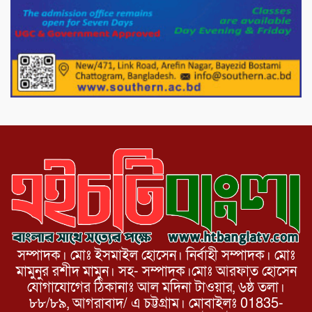
ড্যাবের ৩৭তম প্রতিষ্ঠাবার্ষিকীতে প্রধানমন্ত্রী
তারেক রহমান।
চন্দনাইশের হাশিমপুর ৪ নং ওয়ার্ডে ৫’শতাধিক
হতদরিদ্র পরিবারের মাঝে খাদ্যসামগ্রী বিতরণ
করেন মনজুর মোরশেদ
সম্পাদক। মোঃ ইসমাইল হোসেন। নির্বাহী সম্পাদক। মোঃ
মামুনুর রশীদ মামুন। সহ- সম্পাদক।মোঃ আরফাত হোসেন
যোগাযোগের ঠিকানাঃ আল মদিনা টাওয়ার, ৬ষ্ঠ তলা।
৮৮/৮৯, আগরাবাদ/ এ চট্টগ্রাম। মোবাইলঃ 01835-