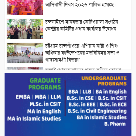
আদিবাসী দিবস ২০২৬ পালিত হয়েছে।
চন্দনাইশে মানবতার ফেরিওয়ালা সংগঠন
কেন্দ্রীয় কমিটির প্রধান কার্যালয় উদ্বোধন
চট্টগ্রাম চান্দগাঁওয়ে এশিয়ান নারী ও শিশু
অধিকার ফাউন্ডেশনের মতবিনিময় সভা ও
খাদ্যসামগ্রী বিতরণ
জুলাই গণঅভ্যুত্থানের প্রকৃত কৃতিত্ব কোনো
একক ব্যক্তি বা গোষ্ঠীর নয়; বরং এই কৃতিত্ব
দেশের জনগণের : তথ্য ও সম্প্রচারমন্ত্রী
পোরশার পুরইল সরকারি প্রাথমিক বিদ্যালয়ে
সংসদ সদস্য মোস্তাফিজুর রহমান কে সংবর্ধনা।
পাটগ্রামে ১০০ পিস ইয়াবাসহ দুই মাদক
কারবারি গ্রেফতার