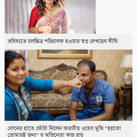
ভবিষ্যতে চলচ্চিত্র পরিচালক হওয়ার স্বপ্ন দেখছেন দীঘি
বোনের হাতে ফোঁটা নিলেন ভারতীয় ওয়েব মুভি “হয়তো
তোমারই জন্য” র অভিনেতা ঋজু রায়