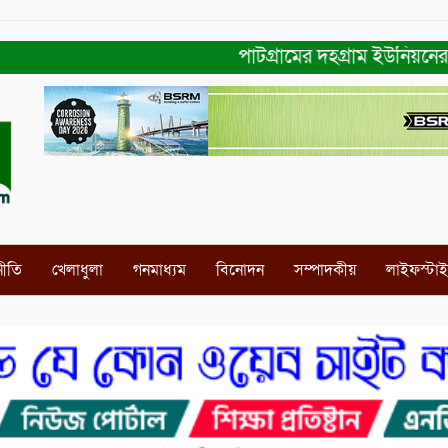
পাটগ্রামের দহগ্রাম ইউনিয়নের প্রধান
নীতি
খেলাধুলা
গনমাধ্যম
বিনোদন
সম্পাদকীয়
লাইফস্টা