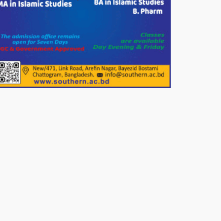
পাটগ্রামে জুলাই অভ্যুত্থান দিবস
উপলক্ষে ১১দলীয় গণ মিছিল ও গণ
সমাবেশ অনুষ্ঠিত
পোরশায় গণঅভ্যুত্থান দিবসে শহিদ ও
জুলাই যোদ্ধাদের সংবর্ধনা।
১১ দলীয় ঐক্য পোরশা উপজেলা শাখার
আয়োজনে ৫ আগস্ট জুলাই অভ্যুত্থানের
দ্বিতীয় বার্ষিকী পালন উপলক্ষে নিতপুর
কপালের মোড়ে মিছিল সমাবেশ অনুষ্ঠিত।