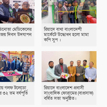
ডিনোভা মেডিকেলের
রিয়াদে বাথা বাংলাদেশী
বিজয় দিবস উদযাপন
মার্কেটে উদ্ধোধন হলো মামা
কপি সুপ ।
ারায় গলফ টলেডো
রিয়াদে বাংলাদেশ প্রবাসী
এর ৩২ তম বর্ষপূর্তি
সাংবাদিক ফোরামের (বাপ্রসাফ)
বর্ধিত সভা অনুষ্ঠিত।