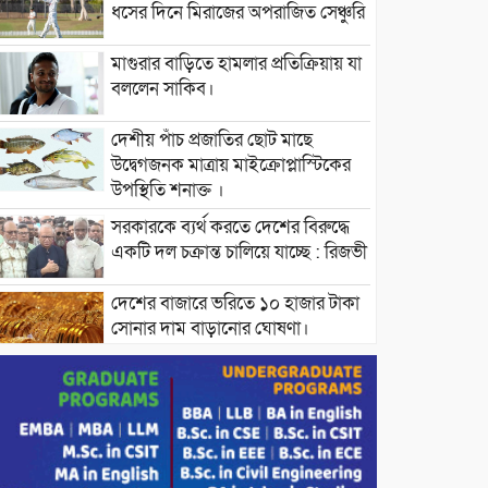
ধসের দিনে মিরাজের অপরাজিত সেঞ্চুরি
মাগুরার বাড়িতে হামলার প্রতিক্রিয়ায় যা
বললেন সাকিব।
দেশীয় পাঁচ প্রজাতির ছোট মাছে
উদ্বেগজনক মাত্রায় মাইক্রোপ্লাস্টিকের
উপস্থিতি শনাক্ত ।
সরকারকে ব্যর্থ করতে দেশের বিরুদ্ধে
একটি দল চক্রান্ত চালিয়ে যাচ্ছে : রিজভী
দেশের বাজারে ভরিতে ১০ হাজার টাকা
সোনার দাম বাড়ানোর ঘোষণা।
ভারপ্রাপ্ত রাষ্ট্রপতি হাফিজ উদ্দিন
আহমদের সাথে এইচটি বাংলা অনলাইন
পোর্টাল ও আইপি টিভির সম্পাদক মোঃ
ইসমাইল হোসেনের সৌজন্য সাক্ষাৎ।