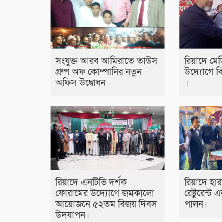
সংযুক্ত আরব আমিরাতে তাউস
রিয়াদে মে
গ্রুপ অফ কোম্পানির নতুন
উদ্যোগে 
অফিস উদ্বোধন
।
রিয়াদে এনটিভি দর্শক
রিয়াদে হ
ফোরামের উদ্যোগে জমকালো
রেষ্টুরেন্ট 
আয়োজনে ৫২তম বিজয় দিবস
পালন।
উদযাপন।