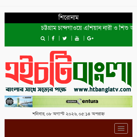
শিরোনাম
চট্টগ্রাম চান্দগাঁওয়ে এশিয়ান নারী ও শিশু অধি
শনিবার, ০৮ অগাস্ট ২০২৬, ০৫:১৪ অপরাহ্ন
Toggl
navig