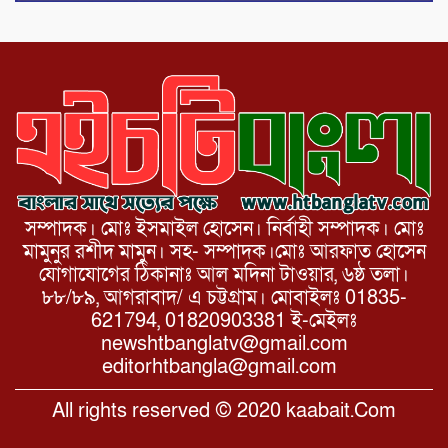
সম্পাদক। মোঃ ইসমাইল হোসেন। নির্বাহী সম্পাদক। মোঃ
মামুনুর রশীদ মামুন। সহ- সম্পাদক।মোঃ আরফাত হোসেন
যোগাযোগের ঠিকানাঃ আল মদিনা টাওয়ার, ৬ষ্ঠ তলা।
৮৮/৮৯, আগরাবাদ/ এ চট্টগ্রাম। মোবাইলঃ 01835-
621794, 01820903381 ই-মেইলঃ
newshtbanglatv@gmail.com
editorhtbangla@gmail.com
All rights reserved © 2020 kaabait.Com