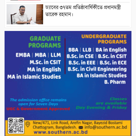
ড্যাবের ৩৭তম প্রতিষ্ঠাবার্ষিকীতে প্রধানমন্ত্রী
তারেক রহমান।
চন্দনাইশের হাশিমপুর ৪ নং ওয়ার্ডে ৫’শতাধিক
হতদরিদ্র পরিবারের মাঝে খাদ্যসামগ্রী বিতরণ
করেন মনজুর মোরশেদ
পরিবেশ রক্ষায় পাটগ্রামে ইহসান ইয়ুথ
সার্কেলের বৃক্ষরোপণ
মিরপুর-১১ নম্বরে দুর্বৃত্তদের গুলিতে বিএনপি
নেতা গুরুতর আহত
পাটগ্রামে চিকিৎসা সেবায় বীর মুক্তিযোদ্ধা দবির
উদ্দিন ফাউন্ডেশন
পাটগ্রামের দহগ্রাম ইউনিয়নের প্রধান সড়ক
ভেঙ্গে যোগাযোগ বিছিন্ন