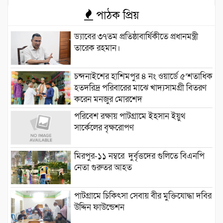
পাঠক প্রিয়
ড্যাবের ৩৭তম প্রতিষ্ঠাবার্ষিকীতে প্রধানমন্ত্রী
তারেক রহমান।
চন্দনাইশের হাশিমপুর ৪ নং ওয়ার্ডে ৫’শতাধিক
হতদরিদ্র পরিবারের মাঝে খাদ্যসামগ্রী বিতরণ
করেন মনজুর মোরশেদ
পরিবেশ রক্ষায় পাটগ্রামে ইহসান ইয়ুথ
সার্কেলের বৃক্ষরোপণ
মিরপুর-১১ নম্বরে দুর্বৃত্তদের গুলিতে বিএনপি
নেতা গুরুতর আহত
পাটগ্রামে চিকিৎসা সেবায় বীর মুক্তিযোদ্ধা দবির
উদ্দিন ফাউন্ডেশন