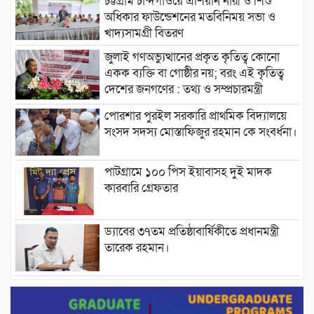
চট্টগ্রাম চান্দগাঁওয়ে এশিয়ান নারী ও শিশু
অধিকার ফাউন্ডেশনের মতবিনিময় সভা ও
খাদ্যসামগ্রী বিতরণ
জুলাই গণঅভ্যুত্থানের প্রকৃত কৃতিত্ব কোনো
একক ব্যক্তি বা গোষ্ঠীর নয়; বরং এই কৃতিত্ব
দেশের জনগণের : তথ্য ও সম্প্রচারমন্ত্রী
পোরশার পুরইল সরকারি প্রাথমিক বিদ্যালয়ে
সংসদ সদস্য মোস্তাফিজুর রহমান কে সংবর্ধনা।
পাটগ্রামে ১০০ পিস ইয়াবাসহ দুই মাদক
কারবারি গ্রেফতার
ড্যাবের ৩৭তম প্রতিষ্ঠাবার্ষিকীতে প্রধানমন্ত্রী
তারেক রহমান।
চন্দনাইশের হাশিমপুর ৪ নং ওয়ার্ডে ৫’শতাধিক
হতদরিদ্র পরিবারের মাঝে খাদ্যসামগ্রী বিতরণ