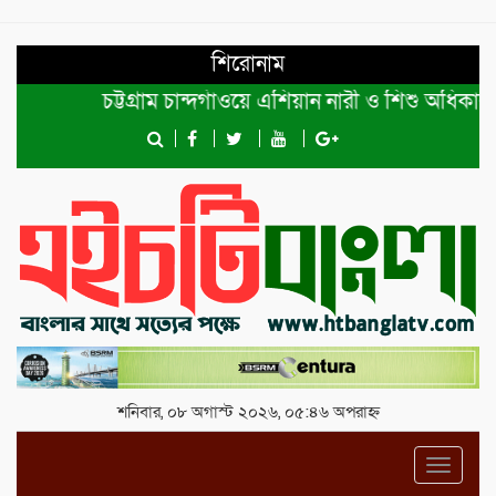
শিরোনাম
চট্টগ্রাম চান্দগাঁওয়ে এশিয়ান নারী ও শিশু অধিকার ফাউ
শনিবার, ০৮ অগাস্ট ২০২৬, ০৫:৪৬ অপরাহ্ন
Toggl
navig