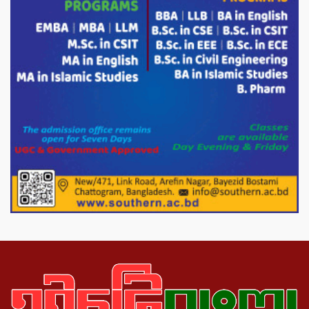
করেন মনজুর মোরশেদ
পরিবেশ রক্ষায় পাটগ্রামে ইহসান ইয়ুথ
সার্কেলের বৃক্ষরোপণ
মিরপুর-১১ নম্বরে দুর্বৃত্তদের গুলিতে বিএনপি
নেতা গুরুতর আহত
পাটগ্রামে চিকিৎসা সেবায় বীর মুক্তিযোদ্ধা দবির
উদ্দিন ফাউন্ডেশন
পাটগ্রামের দহগ্রাম ইউনিয়নের প্রধান সড়ক
ভেঙ্গে যোগাযোগ বিছিন্ন