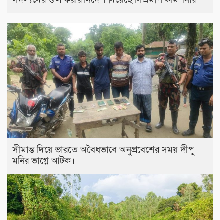
সদস্যদের গুলি করার নির্দেশ দিয়েছে সিএমপি কমিশনার
সীমান্ত দিয়ে ভারতে অবৈধভাবে অনুপ্রবেশের সময় দীপু
মনির ভাগ্নে আটক।