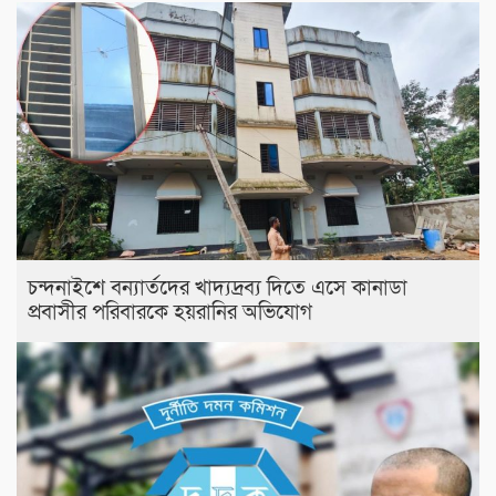
চন্দনাইশে বন্যার্তদের খাদ্যদ্রব্য দিতে এসে কানাডা
প্রবাসীর পরিবারকে হয়রানির অভিযোগ