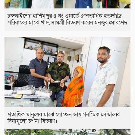
চন্দনাইশের হাশিমপুর ৪ নং ওয়ার্ডে ৫’শতাধিক হতদরিদ্র
পরিবারের মাঝে খাদ্যসামগ্রী বিতরণ করেন মনজুর মোরশেদ
শতাধিক মানুষের মাঝে গোল্ডেন ডায়াগনস্টিক সেন্টারের
বিনামূল্যে চশমা বিতরণ।