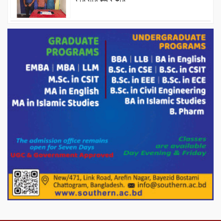
ড্যাবের ৩৭তম প্রতিষ্ঠাবার্ষিকীতে প্রধানমন্ত্রী
তারেক রহমান।
চন্দনাইশের হাশিমপুর ৪ নং ওয়ার্ডে ৫’শতাধিক
হতদরিদ্র পরিবারের মাঝে খাদ্যসামগ্রী বিতরণ
করেন মনজুর মোরশেদ
পরিবেশ রক্ষায় পাটগ্রামে ইহসান ইয়ুথ
সার্কেলের বৃক্ষরোপণ
মিরপুর-১১ নম্বরে দুর্বৃত্তদের গুলিতে বিএনপি
নেতা গুরুতর আহত
পাটগ্রামে চিকিৎসা সেবায় বীর মুক্তিযোদ্ধা দবির
উদ্দিন ফাউন্ডেশন