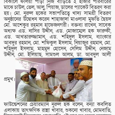
বিকালে ফলিয়া পাড়া নিজ বাড়িতে ২ হাজার পরিবারের
মাঝে চাউল, তেল, আলু, পিঁয়াজ, ডালের প্যাকেট বিতরণ করা
হয়। মো. নুরুল হকের সভাপতিত্বে খাদ্য সামগ্রী বিতরণ
অনুষ্ঠানের উদ্বোধন করেন শাহাজাদা মাওলানা মুফতি ছৈয়দ
মো. আশেকুর রহমান হাফেজনগরী। বক্তব্য রাখেন, সাবেক
অধ্যক্ষ এড. নাসির উদ্দীন, এড. মোজাম্মেল হক ফারুকী,
এড. আখতারুজ্জামান, এড. শহিদুল ইসলাম, ব্যাংকার
আবদুর রহমান, মো. শফিকুল ইসলাম, নিয়াজুর রহমান, মো.
শহিদুল ইসলাম, মাহমুদ হোসেন, সেলিম উদ্দীন, নেজাম
উদ্দীন, মো. ইলিয়াছ, সামশুল আলম, ডা. আবদুল আলী
প্রমুখ।
ফাউন্ডেশনের চেয়ারম্যান নুরুল হক বলেন, বন্যা কবলিত
এলাকায় তাৎক্ষণিক রান্না খাবার, শুকনো খাবার, মোমবাতি,