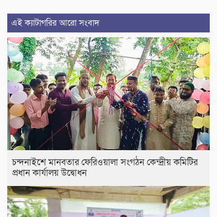
এই ক্যাটাগরির আরো সংবাদ
চন্দনাইশে মানবতার ফেরিওয়ালা সংগঠন কেন্দ্রীয় কমিটির
প্রধান কার্যালয় উদ্বোধন