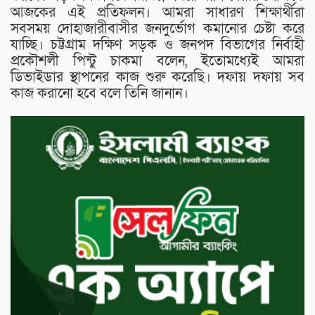
আজকের এই প্রতিফলন। আমরা সাধারণ শিক্ষার্থীরা
সবসময় দোহাজারীবাসীর জনদুর্ভোগ কমানোর চেষ্টা করে
যাচ্ছি। চট্টগ্রাম দক্ষিণ সড়ক ও জনপদ বিভাগের নির্বাহী
প্রকৌশলী পিন্টু চাকমা বলেন, ইতোমধ্যেই আমরা
ডিভাইডার স্থাপনের কাজ শুরু করেছি। দফায় দফায় সব
কাজ করানো হবে বলে তিনি জানান।