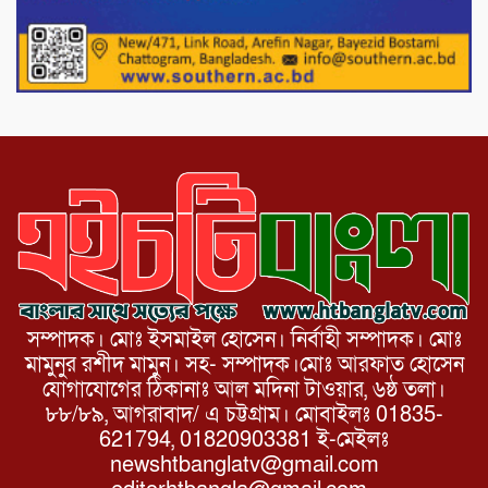
যোদ্ধাদের সংবর্ধনা।
১১ দলীয় ঐক্য পোরশা উপজেলা শাখার
আয়োজনে ৫ আগস্ট জুলাই অভ্যুত্থানের দ্বিতীয়
বার্ষিকী পালন উপলক্ষে নিতপুর কপালের মোড়ে
মিছিল সমাবেশ অনুষ্ঠিত।
সম্পাদক। মোঃ ইসমাইল হোসেন। নির্বাহী সম্পাদক। মোঃ
মামুনুর রশীদ মামুন। সহ- সম্পাদক।মোঃ আরফাত হোসেন
যোগাযোগের ঠিকানাঃ আল মদিনা টাওয়ার, ৬ষ্ঠ তলা।
৮৮/৮৯, আগরাবাদ/ এ চট্টগ্রাম। মোবাইলঃ 01835-
621794, 01820903381 ই-মেইলঃ
newshtbanglatv@gmail.com