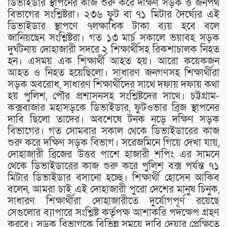
ডিভাইডার স্থাপনের কাজ শুরু করে দক্ষিণ সড়ক ও জনপথ
বিভাগের সংশ্লিষ্টরা। ২৩৬ ফুট বা ৭১ মিটার দৈর্ঘ্যের এই
ডিভাইডার স্থাপণে ৭লক্ষাধিক টাকা ব্যয় হবে বলে
জানিয়ছেন সংশ্লিষ্টরা। গত ১৩ মার্চ সকালে ভয়াবহ সড়ক
দুর্ঘটনায় দোহাজারী সদরে ২ শিক্ষার্থীসহ রিকশাচালক নিহত
হন। এসময় এক শিক্ষার্থী আহত হয়। আরো কয়েকজন
আহত ও নিহত হয়েছিলো। সাধারণ জনগণসহ শিক্ষার্থীরা
সড়ক অবরোধ, সাধারণ শিক্ষার্থীদের সাথে দফায় দফায় কথা
হয় পুলিশ, পৌর প্রশাসনসহ সংশ্লিষ্টদের সাথে। চট্টগ্রাম-
কক্সবাজার মহাসড়কে ডিভাইডার, ফুটওভার ব্রিজ স্থাপনের
দাবি ছিলো তাদের। অবশেষে টনক নড়ে দক্ষিণ সড়ক
বিভাগের। গত সোমবার সকাল থেকে ডিভাইডারের কাজ
শুরু করে দক্ষিণ সড়ক বিভাগ। সরেজমিনে গিয়ে দেখা যায়,
দোহাজারী ব্রিজের উত্তর পাশে হাজারী শপিং এর সামনে
থেকে ডিভাইডারের কাজ শুরু করে পুলিশ বক্স পর্যন্ত ৭১
মিটার ডিভাইডার বসানো হচ্ছে। শিক্ষার্থী হোসেন আকিব
বলেন, আমরা চাই এই দোহাজারী পুরো দেশের মানুষ চিনুক,
সাধারণ শিক্ষার্থীরা দোহাজারীতে দুর্যোগপূর্ণ রয়েছে
সেগুলোর ব্যাপারে সংশ্লিষ্ট কর্তৃপক্ষ আশাকরি পদক্ষেপ গ্রহণ
করবে। সড়ক বিভাগকে বিভিন্ন সময়ে দাবি দেয়ার প্রেক্ষিতে