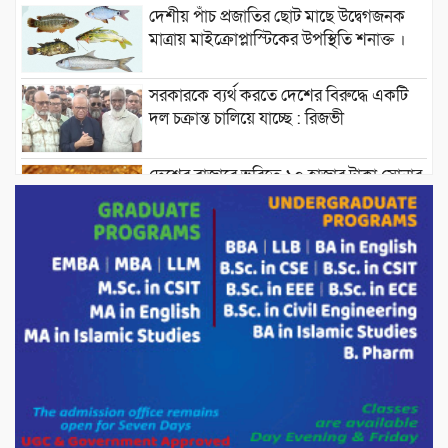
দেশীয় পাঁচ প্রজাতির ছোট মাছে উদ্বেগজনক
মাত্রায় মাইক্রোপ্লাস্টিকের উপস্থিতি শনাক্ত ।
সরকারকে ব্যর্থ করতে দেশের বিরুদ্ধে একটি
দল চক্রান্ত চালিয়ে যাচ্ছে : রিজভী
দেশের বাজারে ভরিতে ১০ হাজার টাকা সোনার
দাম বাড়ানোর ঘোষণা।
ভারপ্রাপ্ত রাষ্ট্রপতি হাফিজ উদ্দিন আহমদের
সাথে এইচটি বাংলা অনলাইন পোর্টাল ও আইপি
টিভির সম্পাদক মোঃ ইসমাইল হোসেনের
সৌজন্য সাক্ষাৎ।
পাটগ্রামে জুলাই অভ্যুত্থান দিবস উপলক্ষে
১১দলীয় গণ মিছিল ও গণ সমাবেশ অনুষ্ঠিত
পোরশায় গণঅভ্যুত্থান দিবসে শহিদ ও জুলাই