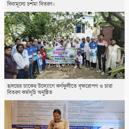
বিনামূল্যে চশমা বিতরণ।
হৃদয়ের ডাকের উদ্যোগে কর্ণফুলীতে বৃক্ষরোপণ ও চারা
বিতরণ কর্মসূচি অনুষ্ঠিত