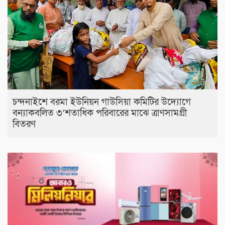
চন্দনাইশে বরমা ইউনিয়ন গাউসিয়া কমিটির উদ্যোগে
বন্যাকবলিত ৩’শতাধিক পরিবারের মাঝে ত্রাণসামগ্রী
বিতরণ