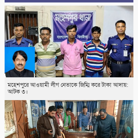
মহেশপুরে আওয়ামী লীগ নেতাকে জিম্মি করে টাকা আদায়:
আটক ৩।