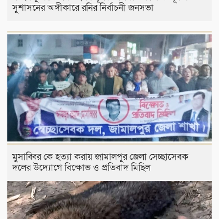
সুশাসনের অঙ্গীকারে রনির নির্বাচনী জনসভা
মুসাব্বির কে হত্যা করায় জামালপুর জেলা সেচ্ছাসেবক
দলের উদ্যোগে বিক্ষোভ ও প্রতিবাদ মিছিল