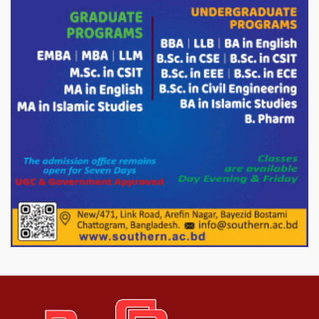
বিদ্যুৎ ও জ্বালানির অতিরিক্ত বিল আসলে যা
করতে বললেন প্রধানমন্ত্রীর তথ্য উপদেষ্টা।
চট্টগ্রামের বন্যাকবলিত স্থানে সফরে যাচ্ছেন
প্রধানমন্ত্রী ।
শতাধিক মানুষের মাঝে গোল্ডেন ডায়াগনস্টিক
সেন্টারের বিনামূল্যে চশমা বিতরণ।
পাটগ্রামে শালিসী বৈঠককে কেন্দ্র করে বিএনপি
নেতার মারধরের জেরে বিষপানে যুবকের
আত্মহত্যার অভিযোগ
নওগাঁর পোরশায় মাননীয় প্রধানমন্ত্রীর দেওয়া
সমাজকল্যাণ পরিষদ কর্তৃক চেক বিতরণ।