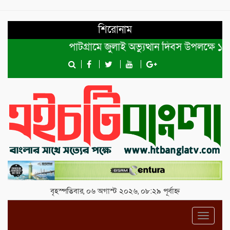
শিরোনাম
পাটগ্রামে জুলাই অভ্যুত্থান দিবস উপলক্ষে ১১দলী
বৃহস্পতিবার, ০৬ অগাস্ট ২০২৬, ০৮:২৯ পূর্বাহ্ন
Toggl
navig