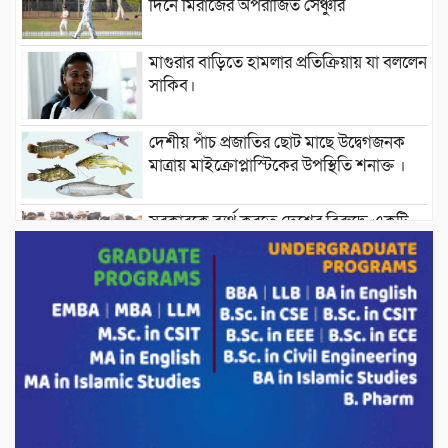
দিনে মিরাজের অপরাজিত সেঞ্চুরি
মাগুরার বাড়িতে হামলার প্রতিক্রিয়ায় যা বললেন
সাকিব।
দেশীয় পাঁচ প্রজাতির ছোট মাছে উদ্বেগজনক
মাত্রায় মাইক্রোপ্লাস্টিকের উপস্থিতি শনাক্ত ।
সরকারকে ব্যর্থ করতে দেশের বিরুদ্ধে একটি
দল চক্রান্ত চালিয়ে যাচ্ছে : রিজভী
দেশের বাজারে ভরিতে ১০ হাজার টাকা সোনার
দাম বাড়ানোর ঘোষণা।
ভারপ্রাপ্ত রাষ্ট্রপতি হাফিজ উদ্দিন আহমদের
সাথে এইচটি বাংলা অনলাইন পোর্টাল ও আইপি
টিভির সম্পাদক মোঃ ইসমাইল হোসেনের