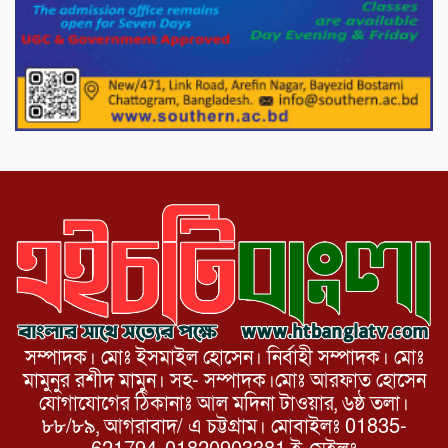
সৌজন্য সাক্ষাৎ।
পাটগ্রামে জুলাই অভ্যুত্থান দিবস উপলক্ষে
১১দলীয় গণ মিছিল ও গণ সমাবেশ অনুষ্ঠিত
পোরশায় গণঅভ্যুত্থান দিবসে শহিদ ও জুলাই
যোদ্ধাদের সংবর্ধনা।
সম্পাদক। মোঃ ইসমাইল হোসেন। নির্বাহী সম্পাদক। মোঃ
মামুনুর রশীদ মামুন। সহ- সম্পাদক।মোঃ আরফাত হোসেন
যোগাযোগের ঠিকানাঃ আল মদিনা টাওয়ার, ৬ষ্ঠ তলা।
৮৮/৮৯, আগরাবাদ/ এ চট্টগ্রাম। মোবাইলঃ 01835-