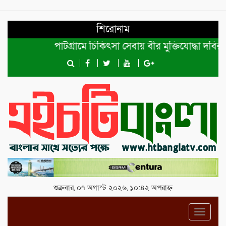
শিরোনাম
পাটগ্রামে চিকিৎসা সেবায় বীর মুক্তিযোদ্ধা দবির উদ্দিন
শুক্রবার, ০৭ অগাস্ট ২০২৬, ১০:৪২ অপরাহ্ন
Toggl
navig