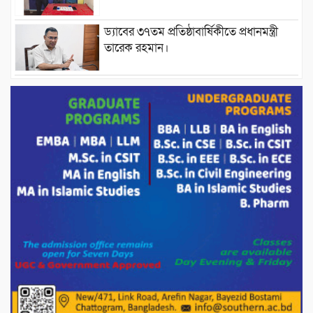
ড্যাবের ৩৭তম প্রতিষ্ঠাবার্ষিকীতে প্রধানমন্ত্রী
তারেক রহমান।
চন্দনাইশের হাশিমপুর ৪ নং ওয়ার্ডে ৫’শতাধিক
হতদরিদ্র পরিবারের মাঝে খাদ্যসামগ্রী বিতরণ
করেন মনজুর মোরশেদ
পরিবেশ রক্ষায় পাটগ্রামে ইহসান ইয়ুথ
সার্কেলের বৃক্ষরোপণ
মিরপুর-১১ নম্বরে দুর্বৃত্তদের গুলিতে বিএনপি
নেতা গুরুতর আহত
পাটগ্রামে চিকিৎসা সেবায় বীর মুক্তিযোদ্ধা দবির
উদ্দিন ফাউন্ডেশন
পাটগ্রামের দহগ্রাম ইউনিয়নের প্রধান সড়ক