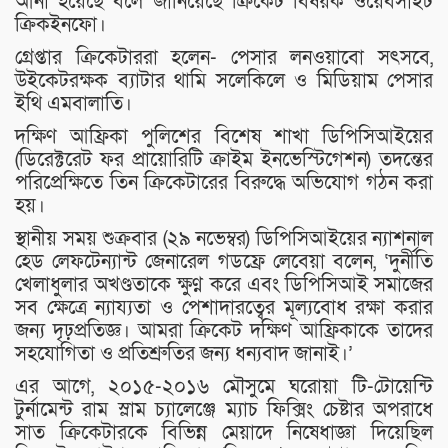
আনা হয়েছে বলে জানিয়েছে ক্রিকেট বিষয়ক ওয়েবসাইট
ক্রিকইনফো।
গ্রেপ্তার ক্রিকেটাররা হলেন- পেসার লনওয়াবো সৎসবে,
উইকেটরক্ষক ব্যাটার থামি সলেকিলে ও মিডিয়াম পেসার
ইথি এমবালাতি।
দক্ষিণ আফ্রিকা পুলিশের বিশেষ শাখা ডিপিসিআইয়ের
(ডিরেক্টরেট ফর প্রায়োরিটি ক্রাইম ইনভেস্টিগেশন) তদন্তের
পরিপ্রেক্ষিতে তিন ক্রিকেটারের বিরুদ্ধে অভিযোগ গঠন করা
হয়।
স্থানীয় সময় শুক্রবার (২৯ নভেম্বর) ডিপিসিআইয়ের ন্যাশনাল
হেড লেফটেন্যান্ট জেনারেল গডফ্রে লেবেয়া বলেন, ‘দুর্নীতি
খেলাধুলার অখণ্ডতাকে ক্ষুণ্ন করে এবং ডিপিসিআই সমাজের
সব ক্ষেত্রে ন্যায্যতা ও পেশাদারত্বের মূল্যবোধ রক্ষা করার
জন্য দৃঢ়প্রতিজ্ঞ। আমরা ক্রিকেট দক্ষিণ আফ্রিকাকে তাদের
সহযোগিতা ও প্রতিশ্রুতির জন্য ধন্যবাদ জানাই।’
এর আগে, ২০১৫-২০১৬ মৌসুমে ঘরোয়া টি-টোয়েন্টি
টুর্নামেন্ট রাম স্লাম চ্যালেঞ্জে ম্যাচ ফিক্সিং চেষ্টার অপরাধে
সাত ক্রিকেটারকে বিভিন্ন মেয়াদে নিষেধাজ্ঞা দিয়েছিল