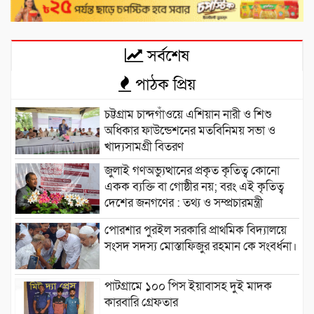
সর্বশেষ
পাঠক প্রিয়
চট্টগ্রাম চান্দগাঁওয়ে এশিয়ান নারী ও শিশু
অধিকার ফাউন্ডেশনের মতবিনিময় সভা ও
খাদ্যসামগ্রী বিতরণ
জুলাই গণঅভ্যুত্থানের প্রকৃত কৃতিত্ব কোনো
একক ব্যক্তি বা গোষ্ঠীর নয়; বরং এই কৃতিত্ব
দেশের জনগণের : তথ্য ও সম্প্রচারমন্ত্রী
পোরশার পুরইল সরকারি প্রাথমিক বিদ্যালয়ে
সংসদ সদস্য মোস্তাফিজুর রহমান কে সংবর্ধনা।
পাটগ্রামে ১০০ পিস ইয়াবাসহ দুই মাদক
কারবারি গ্রেফতার