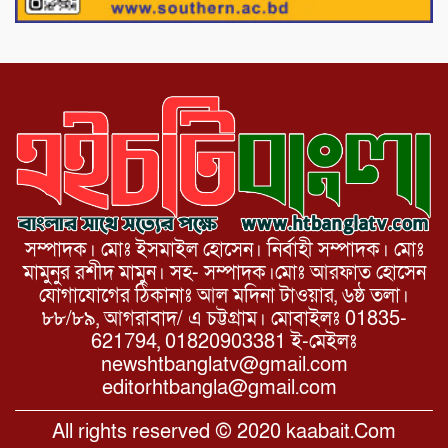
ভেঙ্গে যোগাযোগ বিছিন্ন
সম্পাদক। মোঃ ইসমাইল হোসেন। নির্বাহী সম্পাদক। মোঃ
মামুনুর রশীদ মামুন। সহ- সম্পাদক।মোঃ আরফাত হোসেন
যোগাযোগের ঠিকানাঃ আল মদিনা টাওয়ার, ৬ষ্ঠ তলা।
৮৮/৮৯, আগরাবাদ/ এ চট্টগ্রাম। মোবাইলঃ 01835-
621794, 01820903381 ই-মেইলঃ
newshtbanglatv@gmail.com
editorhtbangla@gmail.com
All rights reserved © 2020 kaabait.Com