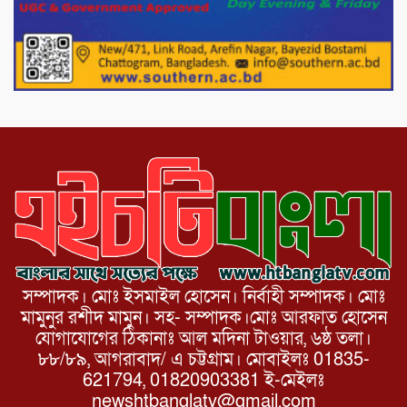
পোরশায় গণঅভ্যুত্থান দিবসে শহিদ ও জুলাই
যোদ্ধাদের সংবর্ধনা।
১১ দলীয় ঐক্য পোরশা উপজেলা শাখার
আয়োজনে ৫ আগস্ট জুলাই অভ্যুত্থানের দ্বিতীয়
বার্ষিকী পালন উপলক্ষে নিতপুর কপালের মোড়ে
মিছিল সমাবেশ অনুষ্ঠিত।
সম্পাদক। মোঃ ইসমাইল হোসেন। নির্বাহী সম্পাদক। মোঃ
মামুনুর রশীদ মামুন। সহ- সম্পাদক।মোঃ আরফাত হোসেন
যোগাযোগের ঠিকানাঃ আল মদিনা টাওয়ার, ৬ষ্ঠ তলা।
৮৮/৮৯, আগরাবাদ/ এ চট্টগ্রাম। মোবাইলঃ 01835-
621794, 01820903381 ই-মেইলঃ
newshtbanglatv@gmail.com