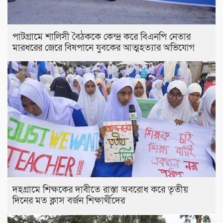
পাটগ্রামে শালিসী বৈঠককে কেন্দ্র করে বিএনপি নেতার
মারধরের জেরে বিষপানে যুবকের আত্মহত্যার অভিযোগ
দহগ্রামে শিক্ষকের দাবীতে রাস্তা অবরোধ করে তৃতীয়
দিনের মত ক্লাস বর্জন শিক্ষার্থীদের