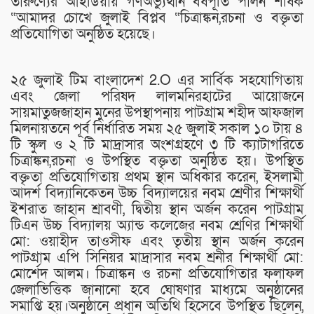
তারুণ্যের আইডিয়ায় গণঅভ্যুত্থান বর্ষপূর্তি পালন শীর্ষক
“আমাদর চোখে জুলাই বিপ্লব “চিত্রাঙ্কন,রচনা ও বক্তৃতা
প্রতিযোগিতা অনুষ্ঠিত হয়েছে।
২৫ জুলাই টিম বাংলাদেশ 2.O এর সার্বিক সহযোগিতায়
এবং জেলা পরিষদ লালমনিরহাটের আয়োজনে
সায়মাতুজজাহান মুনের উপস্থাপনায় পাটগ্রাম শহীদ আফজাল
মিলনায়তনে পূর্ব নির্ধারিত সময় ২৫ জুলাই সকাল ১০ টায় ৪
টি স্কুল ও ২ টি মাদ্রাসার অংশগ্রহণে ৩ টি ক্যাটাগরিতে
চিত্রাঙ্কন,রচনা ও উপস্থিত বক্তৃতা অনুষ্ঠিত হয়। উপস্থিত
বক্তৃতা প্রতিযোগিতায় প্রথম স্থান অধিকার করেন, ইসলামী
আদর্শ বিদ্যানিকেতন উচ্চ বিদ্যালয়ের নবম শ্রেণীর শিক্ষার্থী
ইশরাত জাহান শ্রাবণী, দ্বিতীয় স্থান অর্জন করেন পাটগ্রাম
টিএন উচ্চ বিদ্যালয় অ্যান্ড কলেজের নবম শ্রেণির শিক্ষার্থী
মো: ওয়াহীদ তাওসীফ এবং তৃতীয় স্থান অর্জন করেন
পাটগ্রাম এপি সিনিয়র মাদ্রাসার নবম শ্রনীর শিক্ষার্থী মো:
মোর্শেদ আলম। চিত্রাঙ্কন ও রচনা প্রতিযোগিতার ফলাফল
জেলাভিত্তিক জানানো হবে ঘোষণার মাধ্যমে অনুষ্ঠানের
সমাপ্তি হয়।অনুষ্ঠানে প্রধান অতিথি হিসেবে উপস্থিত ছিলেন,