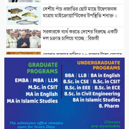
দেশীয় পাঁচ প্রজাতির ছোট মাছে উদ্বেগজনক
মাত্রায় মাইক্রোপ্লাস্টিকের উপস্থিতি শনাক্ত ।
সরকারকে ব্যর্থ করতে দেশের বিরুদ্ধে একটি
দল চক্রান্ত চালিয়ে যাচ্ছে : রিজভী
দেশের বাজারে ভরিতে ১০ হাজার টাকা সোনার
দাম বাড়ানোর ঘোষণা।
ভারপ্রাপ্ত রাষ্ট্রপতি হাফিজ উদ্দিন আহমদের
সাথে এইচটি বাংলা অনলাইন পোর্টাল ও আইপি
টিভির সম্পাদক মোঃ ইসমাইল হোসেনের
সৌজন্য সাক্ষাৎ।
পাটগ্রামে জুলাই অভ্যুত্থান দিবস উপলক্ষে
১১দলীয় গণ মিছিল ও গণ সমাবেশ অনুষ্ঠিত