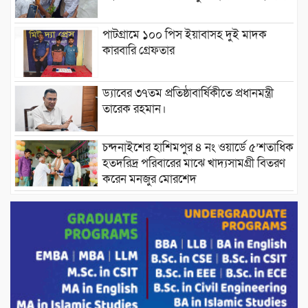
পাটগ্রামে ১০০ পিস ইয়াবাসহ দুই মাদক
কারবারি গ্রেফতার
ড্যাবের ৩৭তম প্রতিষ্ঠাবার্ষিকীতে প্রধানমন্ত্রী
তারেক রহমান।
চন্দনাইশের হাশিমপুর ৪ নং ওয়ার্ডে ৫’শতাধিক
হতদরিদ্র পরিবারের মাঝে খাদ্যসামগ্রী বিতরণ
করেন মনজুর মোরশেদ
পরিবেশ রক্ষায় পাটগ্রামে ইহসান ইয়ুথ
সার্কেলের বৃক্ষরোপণ
মিরপুর-১১ নম্বরে দুর্বৃত্তদের গুলিতে বিএনপি
নেতা গুরুতর আহত