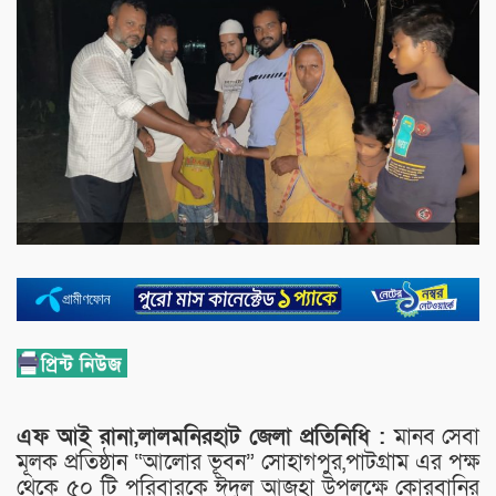
এফ আই রানা,লালমনিরহাট জেলা প্রতিনিধি :
মানব সেবা
মূলক প্রতিষ্ঠান “আলোর ভূবন” সোহাগপুর,পাটগ্রাম এর পক্ষ
থেকে ৫০ টি পরিবারকে ঈদুল আজহা উপলক্ষে কোরবানির