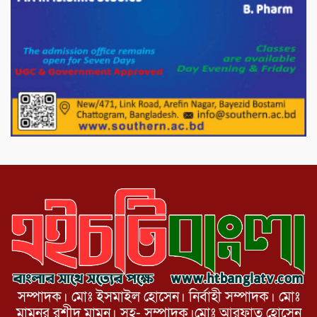
পাটগ্রামে চিকিৎসা সেবায় বীর মুক্তিযোদ্ধা দবির
উদ্দিন ফাউন্ডেশন
পাটগ্রামের দহগ্রাম ইউনিয়নের প্রধান সড়ক
ভেঙ্গে যোগাযোগ বিছিন্ন
অস্ট্রেলিয়া একাদশের বিপক্ষে ব্যাটিং ধসের
দিনে মিরাজের অপরাজিত সেঞ্চুরি
সম্পাদক। মোঃ ইসমাইল হোসেন। নির্বাহী সম্পাদক। মোঃ
মামুনুর রশীদ মামুন। সহ- সম্পাদক।মোঃ আরফাত হোসেন