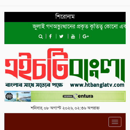
শিরোনাম
জুলাই গণঅভ্যুত্থানের প্রকৃত কৃতিত্ব কোনো একক ব্যক্ত
শনিবার, ০৮ অগাস্ট ২০২৬, ০২:৩৬ অপরাহ্ন
Toggl
navig