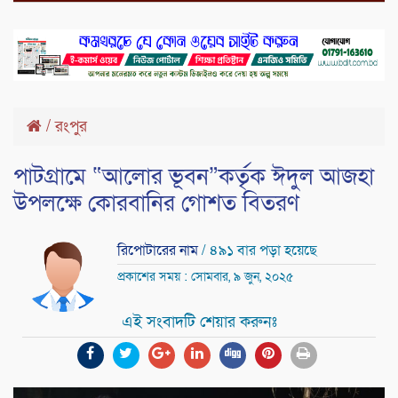
/
রংপুর
পাটগ্রামে “আলোর ভূবন”কর্তৃক ঈদুল আজহা
উপলক্ষে কোরবানির গোশত বিতরণ
রিপোটারের নাম
/ ৪৯১ বার পড়া হয়েছে
প্রকাশের সময় : সোমবার, ৯ জুন, ২০২৫
এই সংবাদটি শেয়ার করুনঃ