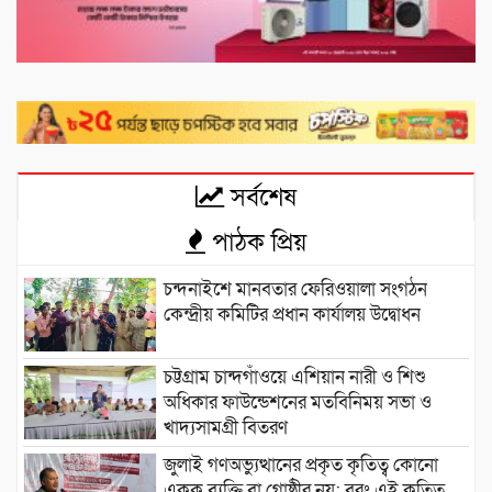
সর্বশেষ
পাঠক প্রিয়
চন্দনাইশে মানবতার ফেরিওয়ালা সংগঠন
কেন্দ্রীয় কমিটির প্রধান কার্যালয় উদ্বোধন
চট্টগ্রাম চান্দগাঁওয়ে এশিয়ান নারী ও শিশু
অধিকার ফাউন্ডেশনের মতবিনিময় সভা ও
খাদ্যসামগ্রী বিতরণ
জুলাই গণঅভ্যুত্থানের প্রকৃত কৃতিত্ব কোনো
একক ব্যক্তি বা গোষ্ঠীর নয়; বরং এই কৃতিত্ব