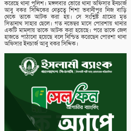
করেছে থানা পুলিশ। মঙ্গলবার ভোরে থানা অফিসার ইনচার্জ
আবু বকর সিদ্দিকের নেতৃত্বে শিশা ভবানীপুর নিজ বাড়ি
থেকে তাকে আটক করা হয়। সে সংশ্লিষ্ট গ্রামের মৃত
সিতানাথ সাহার ছেলে। গত নভেম্বর মাসে পোরশায় থানার
একটি মামলায় তাকে আটক করা হয়েছে। পরে তাকে জেল
হাজতে পাঠানো হয়েছে বলে নিশ্চিত করেছেন পোরশা থানা
অফিসার ইনচার্জ আবু বকর সিদ্দিক।