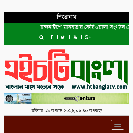
শিরোনাম
চন্দনাইশে মানবতার ফেরিওয়ালা সংগঠন কেন্দ্রীয় কম
রবিবার, ০৯ অগাস্ট ২০২৬, ০৯:৪০ অপরাহ্ন
Toggl
navig