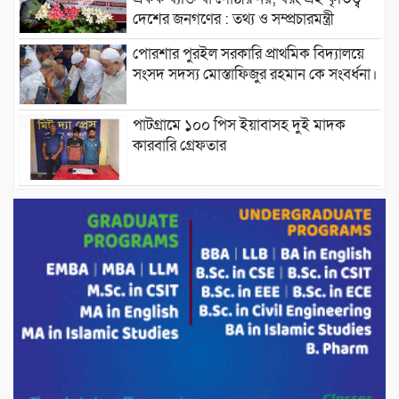
দেশের জনগণের : তথ্য ও সম্প্রচারমন্ত্রী
পোরশার পুরইল সরকারি প্রাথমিক বিদ্যালয়ে
সংসদ সদস্য মোস্তাফিজুর রহমান কে সংবর্ধনা।
পাটগ্রামে ১০০ পিস ইয়াবাসহ দুই মাদক
কারবারি গ্রেফতার
ড্যাবের ৩৭তম প্রতিষ্ঠাবার্ষিকীতে প্রধানমন্ত্রী
তারেক রহমান।
চন্দনাইশের হাশিমপুর ৪ নং ওয়ার্ডে ৫’শতাধিক
হতদরিদ্র পরিবারের মাঝে খাদ্যসামগ্রী বিতরণ
করেন মনজুর মোরশেদ
পরিবেশ রক্ষায় পাটগ্রামে ইহসান ইয়ুথ
সার্কেলের বৃক্ষরোপণ