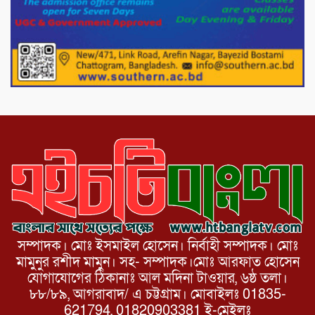
মিরপুর-১১ নম্বরে দুর্বৃত্তদের গুলিতে বিএনপি
নেতা গুরুতর আহত
পাটগ্রামে চিকিৎসা সেবায় বীর মুক্তিযোদ্ধা দবির
উদ্দিন ফাউন্ডেশন
সম্পাদক। মোঃ ইসমাইল হোসেন। নির্বাহী সম্পাদক। মোঃ
মামুনুর রশীদ মামুন। সহ- সম্পাদক।মোঃ আরফাত হোসেন
যোগাযোগের ঠিকানাঃ আল মদিনা টাওয়ার, ৬ষ্ঠ তলা।
৮৮/৮৯, আগরাবাদ/ এ চট্টগ্রাম। মোবাইলঃ 01835-
621794, 01820903381 ই-মেইলঃ