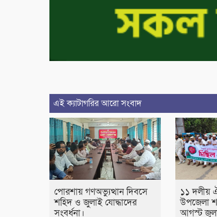
এই ক্যাটাগরির আরো সংবাদ
পোরশায় গণঅভ্যুত্থান দিবসে
১১ দলীয় 
শহিদ ও জুলাই যোদ্ধাদের
উপজেলা শ
সংবর্ধনা।
আগস্ট জুলা