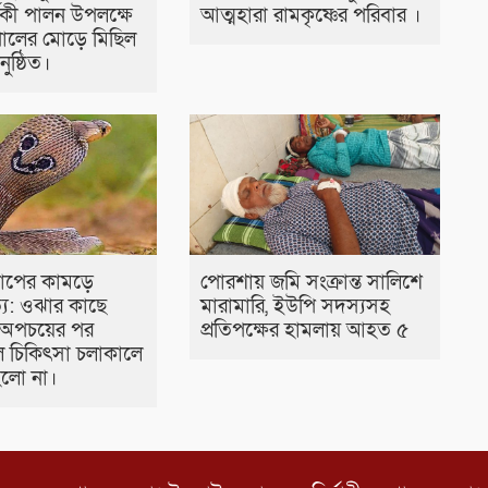
র্ষিকী পালন উপলক্ষে
আত্মহারা রামকৃষ্ণের পরিবার ।
ালের মোড়ে মিছিল
ুষ্ঠিত।
াপের কামড়ে
পোরশায় জমি সংক্রান্ত সালিশে
ত্যু: ওঝার কাছে
মারামারি, ইউপি সদস্যসহ
 অপচয়ের পর
প্রতিপক্ষের হামলায় আহত ৫
 চিকিৎসা চলাকালে
 হলো না।