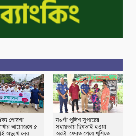
ঐক্য পোরশা
নওগাঁ পুলিশ সুপারের
াখার আয়োজনে ৫
সহায়তায় ছিনতাই হওয়া
ই অভ্যুত্থানের
অটো ফেরত পেয়ে খুশিতে