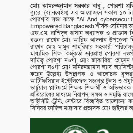
মোঃ কামরুজ্জামান সরকার বাবু , পোরশা প্র
ব্যুরো (ব্যানবেইস) এর আয়োজনে সকাল ১০ টা
পোরশার সভা কক্ষে “Al And cybersecuri
Empowered Bangladesh শীর্ষক সেমিনার অনুষ্ঠি
এফ.এম. রাশিদুল হাসান অধ্যাপক ও প্রাক্তান 
বক্তব্য রাখেন মোঃ আরিফ আদনান উপজেলা নির্
রাখেন মোঃ মামুন শাহরিয়ার সহকারী পরিচালক প
মাধ্যমিক শিক্ষা কর্মকর্তা ভারপ্রাপ্ত পোরশা ন
দায়িত্ব পোরশা নওগাঁ, মোঃ জাকারিয়া হোসেন 
পোরশা নওগাঁ মোঃ মনিরুজ্জামান ল্যাব অ্যাসিস্ট্য
করেন উল্লেখ্য উপস্থাপক ও আলোচক বৃন্দরা
আর্টিফিসিয়াল ইন্টেলিজেন্স সংক্রান্ত টুলস ও প্রযুক্
ভার্চুয়াল প্লাটফর্মে শিক্ষক শিক্ষার্থী ও অভিভা
প্রতিরোধের মাধ্যমে নিরাপদ, সক্ষম ও সমৃদ্ধি বাংল
আইসিটি ট্রেনিং সেন্টারে বিস্তারিত আলোচনা কর
সিনিয়র ফাজিল মাদ্রাসার প্রভাসক মোঃ হাইদার 