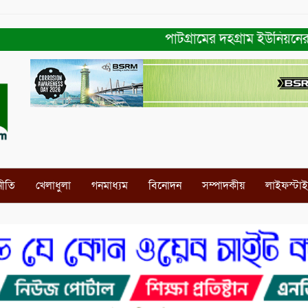
পাটগ্রামের দহগ্রাম ইউনিয়নের প্রধা
নীতি
খেলাধুলা
গনমাধ্যম
বিনোদন
সম্পাদকীয়
লাইফস্টা