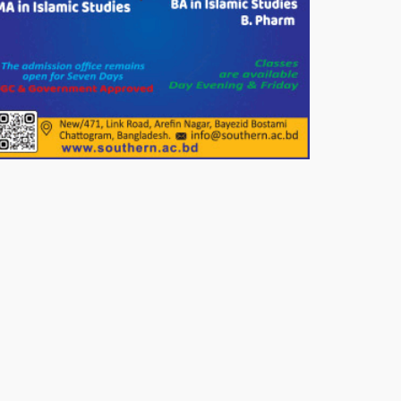
পাটগ্রামে জুলাই অভ্যুত্থান দিবস
উপলক্ষে ১১দলীয় গণ মিছিল ও গণ
সমাবেশ অনুষ্ঠিত
পোরশায় গণঅভ্যুত্থান দিবসে শহিদ ও
জুলাই যোদ্ধাদের সংবর্ধনা।
১১ দলীয় ঐক্য পোরশা উপজেলা শাখার
আয়োজনে ৫ আগস্ট জুলাই অভ্যুত্থানের
দ্বিতীয় বার্ষিকী পালন উপলক্ষে নিতপুর
কপালের মোড়ে মিছিল সমাবেশ অনুষ্ঠিত।