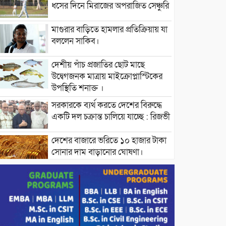
ধসের দিনে মিরাজের অপরাজিত সেঞ্চুরি
মাগুরার বাড়িতে হামলার প্রতিক্রিয়ায় যা
বললেন সাকিব।
দেশীয় পাঁচ প্রজাতির ছোট মাছে
উদ্বেগজনক মাত্রায় মাইক্রোপ্লাস্টিকের
উপস্থিতি শনাক্ত ।
সরকারকে ব্যর্থ করতে দেশের বিরুদ্ধে
একটি দল চক্রান্ত চালিয়ে যাচ্ছে : রিজভী
দেশের বাজারে ভরিতে ১০ হাজার টাকা
সোনার দাম বাড়ানোর ঘোষণা।
ভারপ্রাপ্ত রাষ্ট্রপতি হাফিজ উদ্দিন
আহমদের সাথে এইচটি বাংলা অনলাইন
পোর্টাল ও আইপি টিভির সম্পাদক মোঃ
ইসমাইল হোসেনের সৌজন্য সাক্ষাৎ।