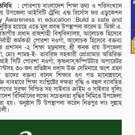
তিনিধি :
পোরশায় বাংলাদেশ শিক্ষা তথ্য ও পরিসংখ্যান
য় উপজেলা আইসিটি ট্রেনিং এন্ড রির্সোস ফর এডুকেশন
ty Awareness in education :Build a safe and
ত হয়েছে এতে মুল প্রবন্ধ উপস্থাপনা করেন ড. মির্জা এ.
বিভাগীয় প্রধান রাজশাহী বিশ্ববিদ্যালয়, আলোচক হিসেবে
বাহী কর্মকর্তা পোরশা নওগাঁ, আলোচক হিসেবে বক্তব্য
্রশাসন -২ শিক্ষা মন্ত্রনালয়, শ্রী কনক রায় উপজেলা
ওগাঁ, মোঃ শামছ-ই- তাবরিজ সহকারী প্রোগ্রামার অতিরিক্ত
আই সিটি পোরশা নওগাঁ, কৃষ্ণদাস,কম্পিউটার অপারেটর
ান্টসহ ৩০ জন প্রতিষ্টান প্রধান উক্ত সেমিনারে অংশ গ্রহন
 তাদের বক্তব্য বলেন শিক্ষার গুণ গত মানোন্নয়নে,
তি ব্যবহারে শিক্ষা সংশ্লিষ্টের দক্ষতা বৃদ্ধি ও বহুল ব্যাবহিত
বক গণের সুরক্ষা নিশ্চিত সহ সাইবার ক্রাইম ও সাইবার বুলিং
াদেশ বিনির্মানের লক্ষ্যে সচেতনতা বৃদ্ধির নিমিত্তে উপজেলা
া হয়। অনুষ্ঠান টি উপস্থাপনা করেন নিতপুর দাঃ সুন্নাহ
আলী।