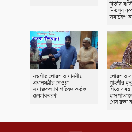
দ্বিতীয় বা
নিতপুর কপ
সমাবেশ অন
নওগাঁর পোরশায় মাননীয়
পোরশায় স
প্রধানমন্ত্রীর দেওয়া
গৃহিণীর মৃ
সমাজকল্যাণ পরিষদ কর্তৃক
গিয়ে সময়
চেক বিতরণ।
হাসপাতালে
শেষ রক্ষা