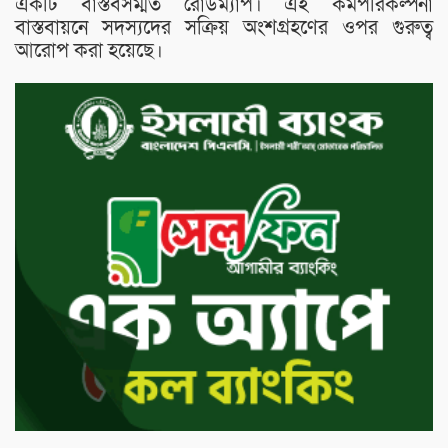
একটি বাস্তবসম্মত রোডম্যাপ। এই কর্মপরিকল্পনা
বাস্তবায়নে সদস্যদের সক্রিয় অংশগ্রহণের ওপর গুরুত্ব
আরোপ করা হয়েছে।