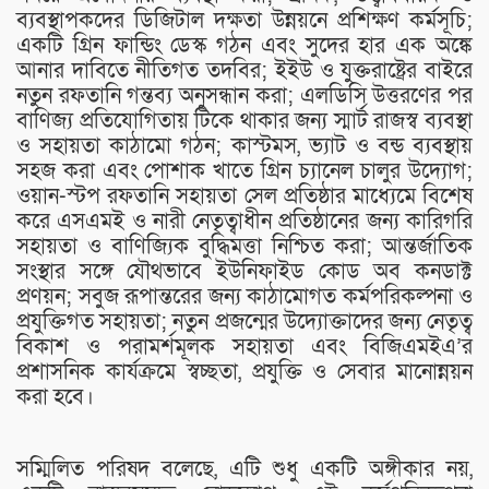
ব্যবস্থাপকদের ডিজিটাল দক্ষতা উন্নয়নে প্রশিক্ষণ কর্মসূচি;
একটি গ্রিন ফান্ডিং ডেস্ক গঠন এবং সুদের হার এক অঙ্কে
আনার দাবিতে নীতিগত তদবির; ইইউ ও যুক্তরাষ্ট্রের বাইরে
নতুন রফতানি গন্তব্য অনুসন্ধান করা; এলডিসি উত্তরণের পর
বাণিজ্য প্রতিযোগিতায় টিকে থাকার জন্য স্মার্ট রাজস্ব ব্যবস্থা
ও সহায়তা কাঠামো গঠন; কাস্টমস, ভ্যাট ও বন্ড ব্যবস্থায়
সহজ করা এবং পোশাক খাতে গ্রিন চ্যানেল চালুর উদ্যোগ;
ওয়ান-স্টপ রফতানি সহায়তা সেল প্রতিষ্ঠার মাধ্যেমে বিশেষ
করে এসএমই ও নারী নেতৃত্বাধীন প্রতিষ্ঠানের জন্য কারিগরি
সহায়তা ও বাণিজ্যিক বুদ্ধিমত্তা নিশ্চিত করা; আন্তর্জাতিক
সংস্থার সঙ্গে যৌথভাবে ইউনিফাইড কোড অব কনডাক্ট
প্রণয়ন; সবুজ রূপান্তরের জন্য কাঠামোগত কর্মপরিকল্পনা ও
প্রযুক্তিগত সহায়তা; নতুন প্রজন্মের উদ্যোক্তাদের জন্য নেতৃত্ব
বিকাশ ও পরামর্শমূলক সহায়তা এবং বিজিএমইএ’র
প্রশাসনিক কার্যক্রমে স্বচ্ছতা, প্রযুক্তি ও সেবার মানোন্নয়ন
করা হবে।
সম্মিলিত পরিষদ বলেছে, এটি শুধু একটি অঙ্গীকার নয়,