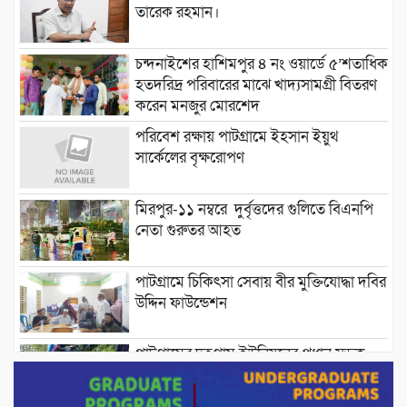
তারেক রহমান।
চন্দনাইশের হাশিমপুর ৪ নং ওয়ার্ডে ৫’শতাধিক
হতদরিদ্র পরিবারের মাঝে খাদ্যসামগ্রী বিতরণ
করেন মনজুর মোরশেদ
পরিবেশ রক্ষায় পাটগ্রামে ইহসান ইয়ুথ
সার্কেলের বৃক্ষরোপণ
মিরপুর-১১ নম্বরে দুর্বৃত্তদের গুলিতে বিএনপি
নেতা গুরুতর আহত
পাটগ্রামে চিকিৎসা সেবায় বীর মুক্তিযোদ্ধা দবির
উদ্দিন ফাউন্ডেশন
পাটগ্রামের দহগ্রাম ইউনিয়নের প্রধান সড়ক
ভেঙ্গে যোগাযোগ বিছিন্ন