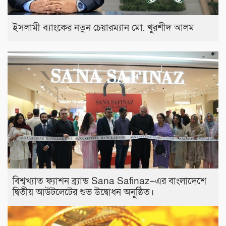
ইসলামী ব্যাংকের নতুন চেয়ারম্যান মো. খুরশীদ আলম
বিশ্বখ্যাত ফ্যাশন ব্র্যান্ড Sana Safinaz–এর বাংলাদেশে
দ্বিতীয় আউটলেটের শুভ উদ্বোধন অনুষ্ঠিত।