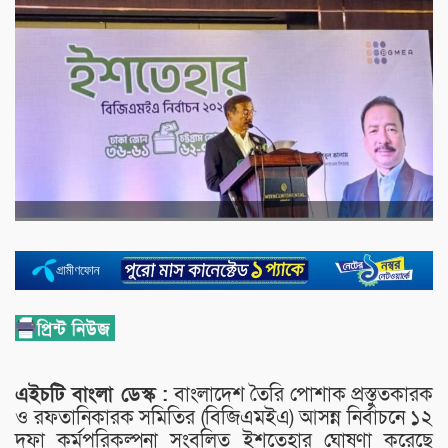
এইচটি বাংলা ডেস্ক :
বাংলাদেশ তৈরি পোশাক প্রস্তুতকারক
ও রফতানিকারক সমিতির (বিজিএমইএ) আসন্ন নির্বাচনে ১২
দফা কর্মপরিকল্পনা সংবলিত ইশতেহার ঘোষণা করেছে