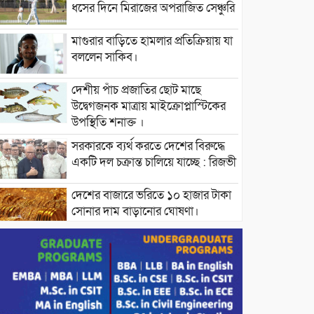
ধসের দিনে মিরাজের অপরাজিত সেঞ্চুরি
মাগুরার বাড়িতে হামলার প্রতিক্রিয়ায় যা
বললেন সাকিব।
দেশীয় পাঁচ প্রজাতির ছোট মাছে
উদ্বেগজনক মাত্রায় মাইক্রোপ্লাস্টিকের
উপস্থিতি শনাক্ত ।
সরকারকে ব্যর্থ করতে দেশের বিরুদ্ধে
একটি দল চক্রান্ত চালিয়ে যাচ্ছে : রিজভী
দেশের বাজারে ভরিতে ১০ হাজার টাকা
সোনার দাম বাড়ানোর ঘোষণা।
ভারপ্রাপ্ত রাষ্ট্রপতি হাফিজ উদ্দিন
আহমদের সাথে এইচটি বাংলা অনলাইন
পোর্টাল ও আইপি টিভির সম্পাদক মোঃ
ইসমাইল হোসেনের সৌজন্য সাক্ষাৎ।