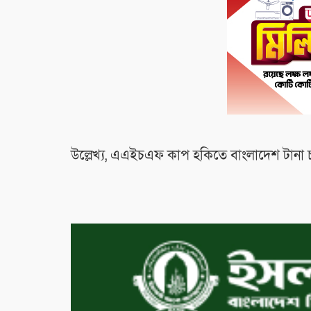
উল্লেখ্য, এএইচএফ কাপ হকিতে বাংলাদেশ টানা চা