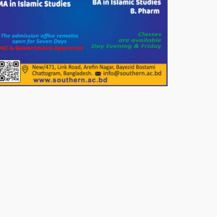
পাটগ্রামে জুলাই অভ্যুত্থান দিবস
উপলক্ষে ১১দলীয় গণ মিছিল ও গণ
সমাবেশ অনুষ্ঠিত
পোরশায় গণঅভ্যুত্থান দিবসে শহিদ ও
জুলাই যোদ্ধাদের সংবর্ধনা।
১১ দলীয় ঐক্য পোরশা উপজেলা শাখার
আয়োজনে ৫ আগস্ট জুলাই অভ্যুত্থানের
দ্বিতীয় বার্ষিকী পালন উপলক্ষে নিতপুর
কপালের মোড়ে মিছিল সমাবেশ অনুষ্ঠিত।