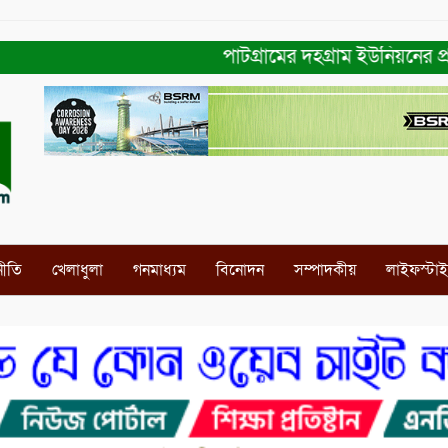
পাটগ্রামের দহগ্রাম ইউনিয়নের প্রধান সড়
নীতি
খেলাধুলা
গনমাধ্যম
বিনোদন
সম্পাদকীয়
লাইফস্টা