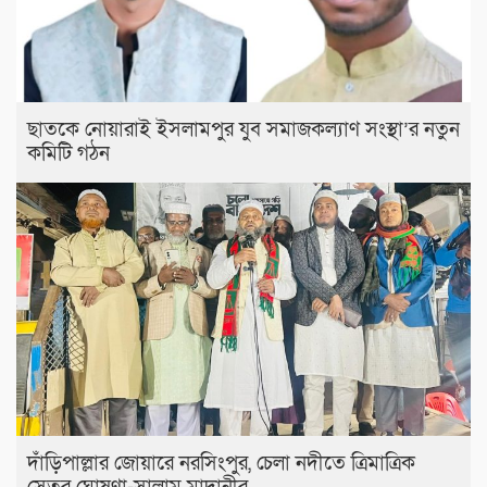
ছাতকে নোয়ারাই ইসলামপুর যুব সমাজকল্যাণ সংস্থা’র নতুন
কমিটি গঠন
দাঁড়িপাল্লার জোয়ারে নরসিংপুর, চেলা নদীতে ত্রিমাত্রিক