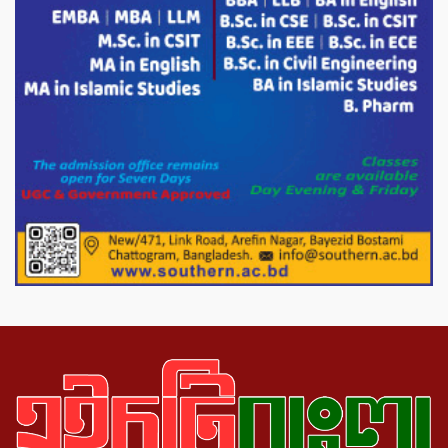
পোরশার পুরইল সরকারি প্রাথমিক বিদ্যালয়ে
সংসদ সদস্য মোস্তাফিজুর রহমান কে সংবর্ধনা।
পাটগ্রামে ১০০ পিস ইয়াবাসহ দুই মাদক
কারবারি গ্রেফতার
ড্যাবের ৩৭তম প্রতিষ্ঠাবার্ষিকীতে প্রধানমন্ত্রী
তারেক রহমান।
চন্দনাইশের হাশিমপুর ৪ নং ওয়ার্ডে ৫’শতাধিক
হতদরিদ্র পরিবারের মাঝে খাদ্যসামগ্রী বিতরণ
করেন মনজুর মোরশেদ