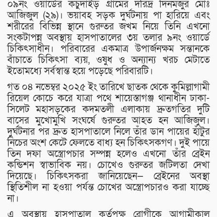
০৯নং ওয়ার্ডের কচুদাইড় গ্রামের দরিদ্র দিনমজুর মোঃ
আজিজুল (২৯)। ভয়াবহ সড়ক দুর্ঘটনায় পা হারিয়ে এবং
শরীরের বিভিন্ন স্থানে গুরুতর জখম নিয়ে তিনি এখনো
সংকটাপন্ন অবস্থায় হাসপাতালের ৩য় তলার ৯নং ওয়ার্ডে
চিকিৎসাধীন। পরিবারের একমাত্র উপার্জনক্ষম সন্তানকে
বাঁচাতে চিকিৎসা ব্যয়, ওষুধ ও অন্যান্য খরচ মেটাতে
ইতোমধ্যে সর্বস্বান্ত হয়ে পড়েছে পরিবারটি।
গত ০৪ নভেম্বর ২০২৫ ইং তারিখে ছাতক থেকে কুমিল্লাগামী
রিয়েল কোচে করে যাত্রা পথে শায়েস্তাগঞ্জ থানাধীন ঢাকা-
সিলেট মহাসড়কের কদমতলী এলাকায় দ্রুতগতির দুটি
বাসের মুখোমুখি সংঘর্ষে গুরুতর আহত হন আজিজুল।
দুর্ঘটনার পর দ্রুত হাসপাতালে নিলে তাঁর ডান পায়ের হাঁটুর
নিচের অংশ কেটে ফেলতে বাধ্য হন চিকিৎসকগণ। দুই পায়ে
তিন দফা অস্ত্রোপচার সম্পন্ন হলেও এখনো তাঁর ব্রেইন
কন্ডিশন স্বাভাবিক নয়। চোখেও গুরুতর জটিলতা দেখা
দিয়েছে। চিকিৎসকরা জানিয়েছেন— ব্রেইনের অবস্থা
স্থিতিশীল না হওয়া পর্যন্ত চোখের অস্ত্রোপচারও করা যাচ্ছে
না।
এ অবস্থায় হাসপাতাল কর্তৃপক্ষ রোগীকে আগামীকাল