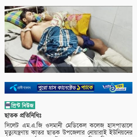
ছাতক প্রতিনিধিঃ
সিলেট এম.এ.জি ওসমানী মেডিকেল কলেজ হাসপাতালে
মৃত্যুযন্ত্রণায় কাতর ছাতক উপজেলার নোয়ারাই ইউনিয়নের