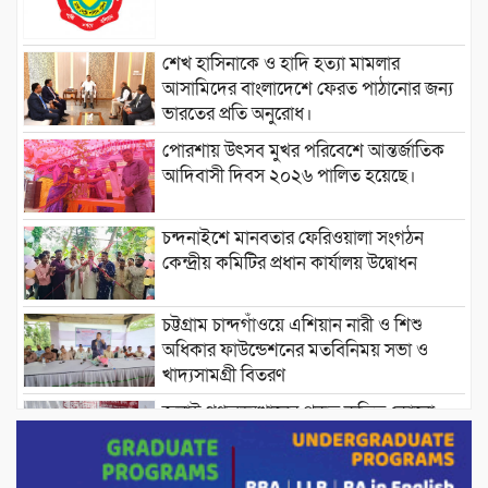
শেখ হাসিনাকে ও হাদি হত্যা মামলার
আসামিদের বাংলাদেশে ফেরত পাঠানোর জন্য
ভারতের প্রতি অনুরোধ।
পোরশায় উৎসব মুখর পরিবেশে আন্তর্জাতিক
আদিবাসী দিবস ২০২৬ পালিত হয়েছে।
চন্দনাইশে মানবতার ফেরিওয়ালা সংগঠন
কেন্দ্রীয় কমিটির প্রধান কার্যালয় উদ্বোধন
চট্টগ্রাম চান্দগাঁওয়ে এশিয়ান নারী ও শিশু
অধিকার ফাউন্ডেশনের মতবিনিময় সভা ও
খাদ্যসামগ্রী বিতরণ
জুলাই গণঅভ্যুত্থানের প্রকৃত কৃতিত্ব কোনো
একক ব্যক্তি বা গোষ্ঠীর নয়; বরং এই কৃতিত্ব
দেশের জনগণের : তথ্য ও সম্প্রচারমন্ত্রী