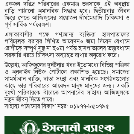
একজন দরিদ্র পরিবারের একমাত্র ভরসাকে এই অবস্থায়
বাড়ি পাঠানো অমানবিক সিদ্ধান্ত হবে। দ্বিতীয়বার জীবন
ফিরে পেতে আজিজুলের প্রয়োজন দীর্ঘমেয়াদি চিকিৎসা ও
পূর্ণ সার্বিক পর্যবেক্ষণ।
এলাকাবাসীর পক্ষে গণ্যমান্য ব্যক্তিরা হাসপাতালের
পরিচালক বরাবর লিখিত আবেদনও জমা দিবেন যেখানে
রোগীকে সম্পূর্ণ সুস্থ না হওয়া পর্যন্ত হাসপাতালের তত্ত্বাবধানে
সরকারি খরচে চিকিৎসা অব্যাহত রাখার অনুরোধ করে।
উল্লেখ্য, আজিজুলের দুর্ঘটনার খবর ইতোমধ্যে বিভিন্ন পত্রিকা
ও অনলাইন নিউজ পোর্টালে প্রকাশিত হয়েছে। সমাজের
সামর্থ্যবান ব্যক্তি, দাতা সংস্থা এবং মানবিক সংগঠনগুলোর
কাছে তার পরিবারের আবেদন মানুষ মানুষের জন্য। একটি
দুঃখী পরিবারকে বাঁচাতে আপনাদের সাহায্য আজিজুলকে
নতুন জীবন দিতে পারে।
সাহায্য পাঠানোর বিকাশ নম্বর: ০১৮৭৭-৮৫০৭৯৫।