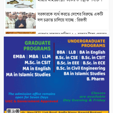
সরকারকে ব্যর্থ করতে দেশের বিরুদ্ধে একটি
দল চক্রান্ত চালিয়ে যাচ্ছে : রিজভী
দেশের বাজারে ভরিতে ১০ হাজার টাকা সোনার
দাম বাড়ানোর ঘোষণা।
ভারপ্রাপ্ত রাষ্ট্রপতি হাফিজ উদ্দিন আহমদের
সাথে এইচটি বাংলা অনলাইন পোর্টাল ও আইপি
টিভির সম্পাদক মোঃ ইসমাইল হোসেনের
সৌজন্য সাক্ষাৎ।
পাটগ্রামে জুলাই অভ্যুত্থান দিবস উপলক্ষে
১১দলীয় গণ মিছিল ও গণ সমাবেশ অনুষ্ঠিত
পোরশায় গণঅভ্যুত্থান দিবসে শহিদ ও জুলাই
যোদ্ধাদের সংবর্ধনা।