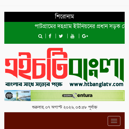
শিরোনাম
পাটগ্রামের দহগ্রাম ইউনিয়নের প্রধান সড়ক ভেঙ্গে যো
শুক্রবার, ০৭ অগাস্ট ২০২৬, ০৩:৫৮ পূর্বাহ্ন
Toggl
navig