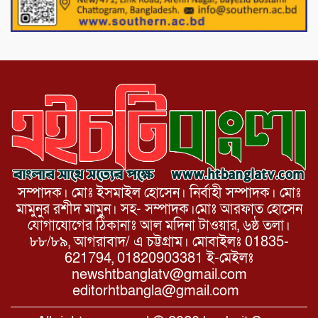
১১ দলীয় ঐক্য পোরশা উপজেলা শাখার
আয়োজনে ৫ আগস্ট জুলাই অভ্যুত্থানের দ্বিতীয়
বার্ষিকী পালন উপলক্ষে নিতপুর কপালের মোড়ে
মিছিল সমাবেশ অনুষ্ঠিত।
সম্পাদক। মোঃ ইসমাইল হোসেন। নির্বাহী সম্পাদক। মোঃ
মামুনুর রশীদ মামুন। সহ- সম্পাদক।মোঃ আরফাত হোসেন
যোগাযোগের ঠিকানাঃ আল মদিনা টাওয়ার, ৬ষ্ঠ তলা।
৮৮/৮৯, আগরাবাদ/ এ চট্টগ্রাম। মোবাইলঃ 01835-
621794, 01820903381 ই-মেইলঃ
newshtbanglatv@gmail.com
editorhtbangla@gmail.com