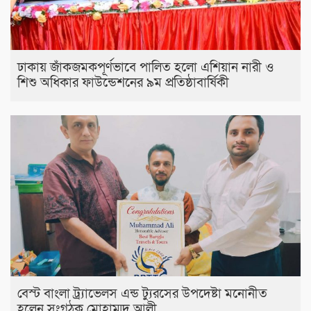
ঢাকায় জাঁকজমকপূর্ণভাবে পালিত হলো এশিয়ান নারী ও
শিশু অধিকার ফাউন্ডেশনের ৯ম প্রতিষ্ঠাবার্ষিকী
বেস্ট বাংলা ট্র্যাভেলস এন্ড ট্যুরসের উপদেষ্টা মনোনীত
হলেন সংগঠক মোহাম্মদ আলী