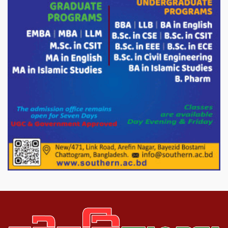
কারবারি গ্রেফতার
ড্যাবের ৩৭তম প্রতিষ্ঠাবার্ষিকীতে প্রধানমন্ত্রী
তারেক রহমান।
চন্দনাইশের হাশিমপুর ৪ নং ওয়ার্ডে ৫’শতাধিক
হতদরিদ্র পরিবারের মাঝে খাদ্যসামগ্রী বিতরণ
করেন মনজুর মোরশেদ
পরিবেশ রক্ষায় পাটগ্রামে ইহসান ইয়ুথ
সার্কেলের বৃক্ষরোপণ
মিরপুর-১১ নম্বরে দুর্বৃত্তদের গুলিতে বিএনপি
নেতা গুরুতর আহত