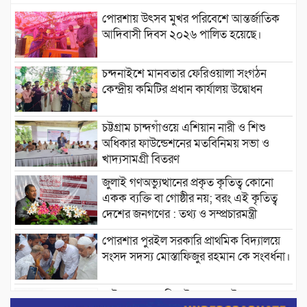
পোরশায় উৎসব মুখর পরিবেশে আন্তর্জাতিক
আদিবাসী দিবস ২০২৬ পালিত হয়েছে।
চন্দনাইশে মানবতার ফেরিওয়ালা সংগঠন
কেন্দ্রীয় কমিটির প্রধান কার্যালয় উদ্বোধন
চট্টগ্রাম চান্দগাঁওয়ে এশিয়ান নারী ও শিশু
অধিকার ফাউন্ডেশনের মতবিনিময় সভা ও
খাদ্যসামগ্রী বিতরণ
জুলাই গণঅভ্যুত্থানের প্রকৃত কৃতিত্ব কোনো
একক ব্যক্তি বা গোষ্ঠীর নয়; বরং এই কৃতিত্ব
দেশের জনগণের : তথ্য ও সম্প্রচারমন্ত্রী
পোরশার পুরইল সরকারি প্রাথমিক বিদ্যালয়ে
সংসদ সদস্য মোস্তাফিজুর রহমান কে সংবর্ধনা।
পাটগ্রামে ১০০ পিস ইয়াবাসহ দুই মাদক