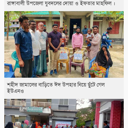
রাঙ্গাবালী উপজেলা যুবদলের দোয়া ও ইফতার মাহফিল ।
শহীদ জামালের বাড়িতে ঈদ উপহার নিয়ে ছুঁটে গেল
ইউএনও