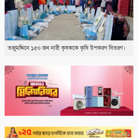
তজুমদ্দিনে ১৫০ জন নারী কৃষককে কৃষি উপকরণ বিতরণ।