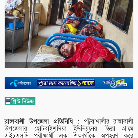
রাঙ্গাবালী উপজেলা প্রতিনিধি :
পটুয়াখালীর রাঙ্গাবালী
উপজেলার ছোটবাইশদিয়া ইউনিয়নের তিল্লা গ্রামে
এইচএসসি পরীক্ষার্থী এক শিক্ষার্থীকে অপহরণ করে