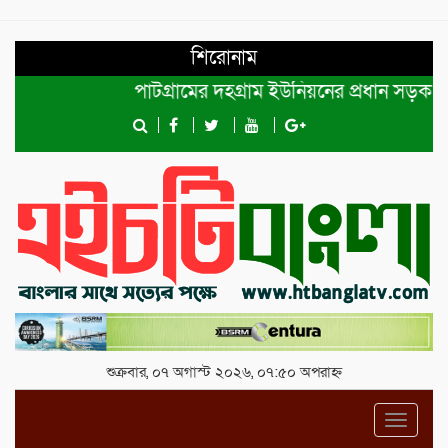
শিরোনাম
পাটগ্রামের দহগ্রাম ইউনিয়নের প্রধান সড়ক ভেঙ্গে 
শুক্রবার, ০৭ অগাস্ট ২০২৬, ০৭:৫০ অপরাহ্ন
Toggl
navig