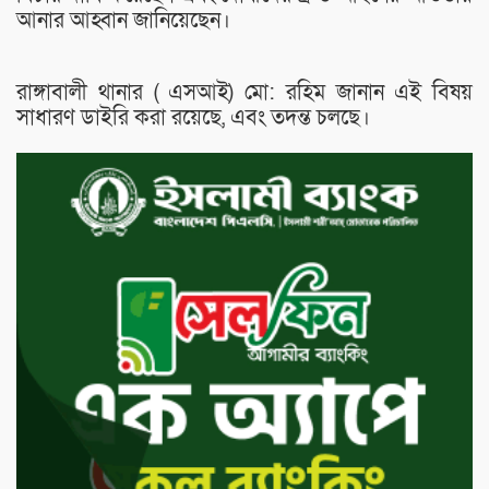
আনার আহ্বান জানিয়েছেন।
রাঙ্গাবালী থানার ( এসআই) মো: রহিম জানান এই বিষয়
সাধারণ ডাইরি করা রয়েছে, এবং তদন্ত চলছে।