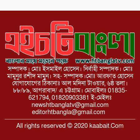
আয়োজনে ৫ আগস্ট জুলাই অভ্যুত্থানের দ্বিতীয়
বার্ষিকী পালন উপলক্ষে নিতপুর কপালের মোড়ে
মিছিল সমাবেশ অনুষ্ঠিত।
সম্পাদক। মোঃ ইসমাইল হোসেন। নির্বাহী সম্পাদক। মোঃ
মামুনুর রশীদ মামুন। সহ- সম্পাদক।মোঃ আরফাত হোসেন
যোগাযোগের ঠিকানাঃ আল মদিনা টাওয়ার, ৬ষ্ঠ তলা।
৮৮/৮৯, আগরাবাদ/ এ চট্টগ্রাম। মোবাইলঃ 01835-
621794, 01820903381 ই-মেইলঃ
newshtbanglatv@gmail.com
editorhtbangla@gmail.com
All rights reserved © 2020 kaabait.Com