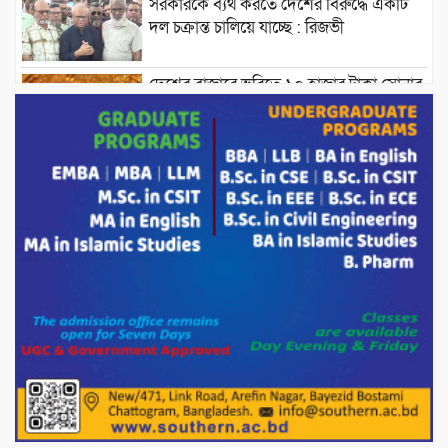
সরকারকে ব্যর্থ করতে দেশের বিরুদ্ধে একটি
দল চক্রান্ত চালিয়ে যাচ্ছে : রিজভী
দেশের বাজারে ভরিতে ১০ হাজার টাকা সোনার
দাম বাড়ানোর ঘোষণা।
ভারপ্রাপ্ত রাষ্ট্রপতি হাফিজ উদ্দিন আহমদের
সাথে এইচটি বাংলা অনলাইন পোর্টাল ও আইপি
টিভির সম্পাদক মোঃ ইসমাইল হোসেনের
সৌজন্য সাক্ষাৎ।
পাটগ্রামে জুলাই অভ্যুত্থান দিবস উপলক্ষে
১১দলীয় গণ মিছিল ও গণ সমাবেশ অনুষ্ঠিত
পোরশায় গণঅভ্যুত্থান দিবসে শহিদ ও জুলাই
যোদ্ধাদের সংবর্ধনা।
১১ দলীয় ঐক্য পোরশা উপজেলা শাখার