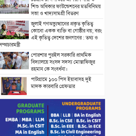
শিশু অধিকার ফাউন্ডেশনের মতবিনিময়
সভা ও খাদ্যসামগ্রী বিতরণ
জুলাই গণঅভ্যুত্থানের প্রকৃত কৃতিত্ব
কোনো একক ব্যক্তি বা গোষ্ঠীর নয়; বরং
এই কৃতিত্ব দেশের জনগণের : তথ্য ও
সম্প্রচারমন্ত্রী
পোরশার পুরইল সরকারি প্রাথমিক
বিদ্যালয়ে সংসদ সদস্য মোস্তাফিজুর
রহমান কে সংবর্ধনা।
পাটগ্রামে ১০০ পিস ইয়াবাসহ দুই
মাদক কারবারি গ্রেফতার
ড্যাবের ৩৭তম প্রতিষ্ঠাবার্ষিকীতে
প্রধানমন্ত্রী তারেক রহমান।
চন্দনাইশের হাশিমপুর ৪ নং ওয়ার্ডে
৫’শতাধিক হতদরিদ্র পরিবারের মাঝে