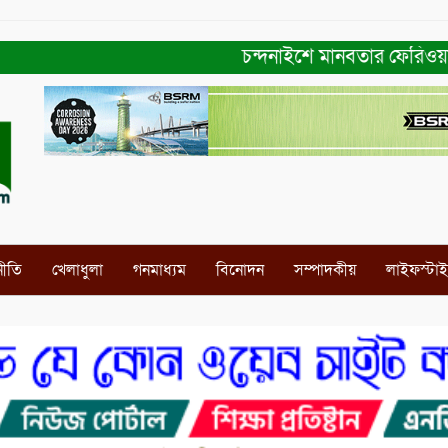
চন্দনাইশে মানবতার ফেরিওয়ালা সংগঠন
নীতি
খেলাধুলা
গনমাধ্যম
বিনোদন
সম্পাদকীয়
লাইফস্টা