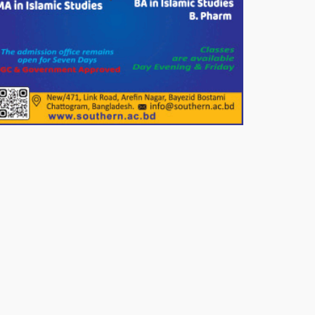
খাদ্যসামগ্রী বিতরণ করেন মনজুর
মোরশেদ
পরিবেশ রক্ষায় পাটগ্রামে ইহসান ইয়ুথ
সার্কেলের বৃক্ষরোপণ
মিরপুর-১১ নম্বরে দুর্বৃত্তদের গুলিতে
বিএনপি নেতা গুরুতর আহত
পাটগ্রামে চিকিৎসা সেবায় বীর
মুক্তিযোদ্ধা দবির উদ্দিন ফাউন্ডেশন