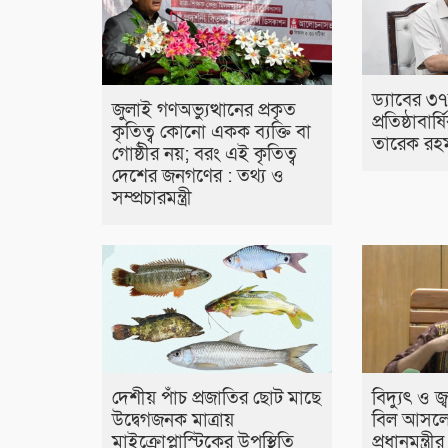
ড্যাবের ৩
জুলাই গণঅভ্যুত্থানের প্রকৃত
প্রতিষ্ঠাবার্
কৃতিত্ব কোনো একক ব্যক্তি বা
তারেক রহ
গোষ্ঠীর নয়; বরং এই কৃতিত্ব
দেশের জনগণের : তথ্য ও
সম্প্রচারমন্ত্রী
দেশীয় পাঁচ প্রজাতির ছোট মাছে
বিদ্যুৎ ও জ
উদ্বেগজনক মাত্রায়
বিল আসলে
মাইক্রোপ্লাস্টিকের উপস্থিতি
প্রধানমন্ত্র