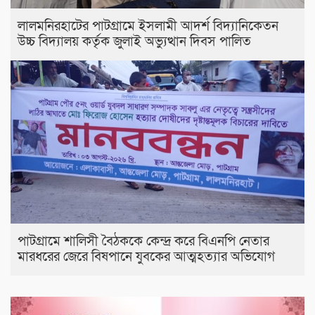
লালমনিরহাটের পাটগ্রামে ইসলামী আদর্শ বিদ্যানিকেতন
উচ্চ বিদ্যালয় কর্তৃক জুলাই অভ্যুত্থান দিবস পালিত
পাটগ্রামে শালিসী বৈঠককে কেন্দ্র করে বিএনপি নেতার
মারধরের জেরে বিষপানে যুবকের আত্মহত্যার অভিযোগ