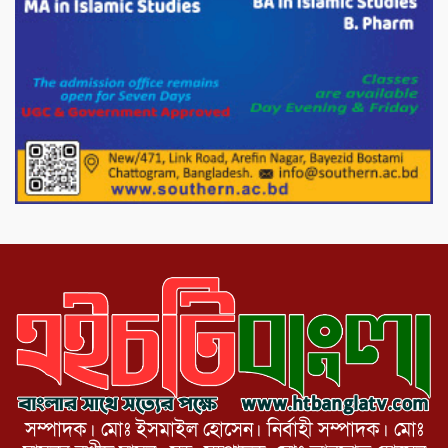
সরকারকে ব্যর্থ করতে দেশের বিরুদ্ধে একটি
দল চক্রান্ত চালিয়ে যাচ্ছে : রিজভী
দেশের বাজারে ভরিতে ১০ হাজার টাকা সোনার
দাম বাড়ানোর ঘোষণা।
ভারপ্রাপ্ত রাষ্ট্রপতি হাফিজ উদ্দিন আহমদের
সাথে এইচটি বাংলা অনলাইন পোর্টাল ও আইপি
টিভির সম্পাদক মোঃ ইসমাইল হোসেনের
সৌজন্য সাক্ষাৎ।
সম্পাদক। মোঃ ইসমাইল হোসেন। নির্বাহী সম্পাদক। মোঃ