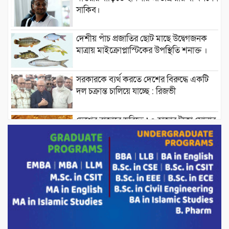
সাকিব।
দেশীয় পাঁচ প্রজাতির ছোট মাছে উদ্বেগজনক
মাত্রায় মাইক্রোপ্লাস্টিকের উপস্থিতি শনাক্ত ।
সরকারকে ব্যর্থ করতে দেশের বিরুদ্ধে একটি
দল চক্রান্ত চালিয়ে যাচ্ছে : রিজভী
দেশের বাজারে ভরিতে ১০ হাজার টাকা সোনার
দাম বাড়ানোর ঘোষণা।
ভারপ্রাপ্ত রাষ্ট্রপতি হাফিজ উদ্দিন আহমদের
সাথে এইচটি বাংলা অনলাইন পোর্টাল ও আইপি
টিভির সম্পাদক মোঃ ইসমাইল হোসেনের
সৌজন্য সাক্ষাৎ।
পাটগ্রামে জুলাই অভ্যুত্থান দিবস উপলক্ষে
১১দলীয় গণ মিছিল ও গণ সমাবেশ অনুষ্ঠিত