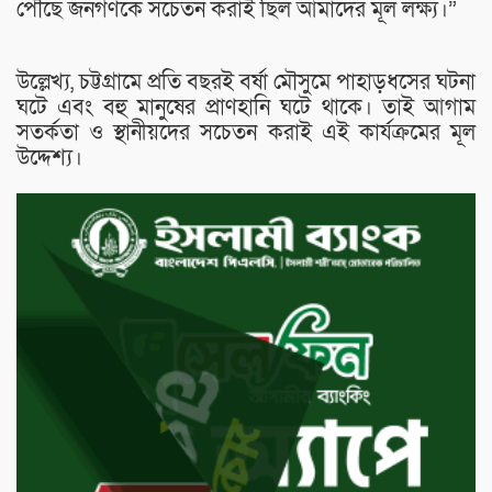
পৌঁছে জনগণকে সচেতন করাই ছিল আমাদের মূল লক্ষ্য।”
উল্লেখ্য, চট্টগ্রামে প্রতি বছরই বর্ষা মৌসুমে পাহাড়ধসের ঘটনা
ঘটে এবং বহু মানুষের প্রাণহানি ঘটে থাকে। তাই আগাম
সতর্কতা ও স্থানীয়দের সচেতন করাই এই কার্যক্রমের মূল
উদ্দেশ্য।