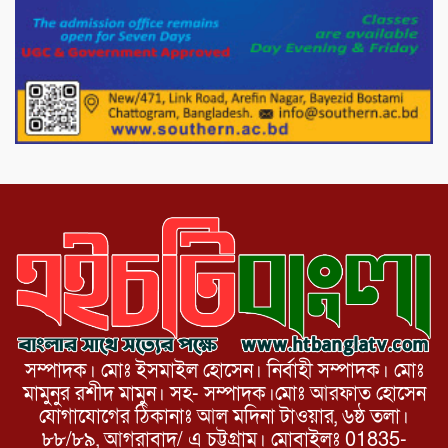
পোরশায় গণঅভ্যুত্থান দিবসে শহিদ ও জুলাই
যোদ্ধাদের সংবর্ধনা।
১১ দলীয় ঐক্য পোরশা উপজেলা শাখার
আয়োজনে ৫ আগস্ট জুলাই অভ্যুত্থানের দ্বিতীয়
বার্ষিকী পালন উপলক্ষে নিতপুর কপালের মোড়ে
মিছিল সমাবেশ অনুষ্ঠিত।
সম্পাদক। মোঃ ইসমাইল হোসেন। নির্বাহী সম্পাদক। মোঃ
মামুনুর রশীদ মামুন। সহ- সম্পাদক।মোঃ আরফাত হোসেন
যোগাযোগের ঠিকানাঃ আল মদিনা টাওয়ার, ৬ষ্ঠ তলা।
৮৮/৮৯, আগরাবাদ/ এ চট্টগ্রাম। মোবাইলঃ 01835-