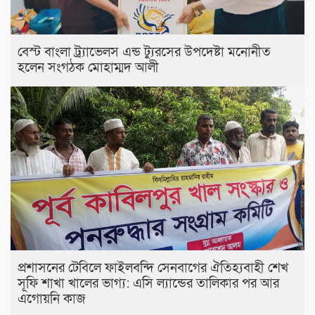
বেস্ট বাংলা ট্র্যাভেলস এন্ড ট্যুরসের উপদেষ্টা মনোনীত
হলেন সংগঠক মোহাম্মদ আলী
প্রশাসনের টেবিলে ফাইলবন্দি সেনবাগের ঐতিহ্যবাহী শেখ
সূফি শাখা খালের ভাগ্য: এসি ল্যান্ডের তালিকার পর আর
এগোয়নি কাজ