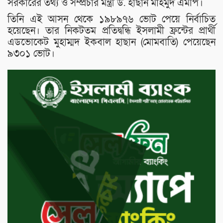
সরকারের তথ্য ও সম্প্রচার মন্ত্রী ড. হাছান মাহমুদ এমপি।
তিনি এই আসন থেকে ১৯৮৯৭৬ ভোট পেয়ে নির্বাচিত
হয়েছেন। তার নিকটতম প্রতিদ্বন্ধি ইসলামী ফ্রন্টের প্রার্থী
এডভোকেট মুহাম্মদ ইকবাল হাছান (মোমবাতি) পেয়েছেন
৯৩০১ ভোট।