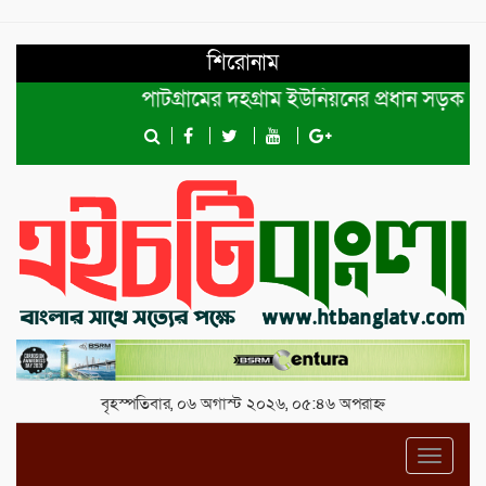
শিরোনাম
পাটগ্রামের দহগ্রাম ইউনিয়নের প্রধান সড়ক ভেঙ্গে 
বৃহস্পতিবার, ০৬ অগাস্ট ২০২৬, ০৫:৪৬ অপরাহ্ন
Toggl
navig