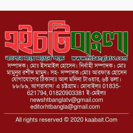
আয়োজনে ৫ আগস্ট জুলাই অভ্যুত্থানের দ্বিতীয়
বার্ষিকী পালন উপলক্ষে নিতপুর কপালের মোড়ে
মিছিল সমাবেশ অনুষ্ঠিত।
সম্পাদক। মোঃ ইসমাইল হোসেন। নির্বাহী সম্পাদক। মোঃ
মামুনুর রশীদ মামুন। সহ- সম্পাদক।মোঃ আরফাত হোসেন
যোগাযোগের ঠিকানাঃ আল মদিনা টাওয়ার, ৬ষ্ঠ তলা।
৮৮/৮৯, আগরাবাদ/ এ চট্টগ্রাম। মোবাইলঃ 01835-
621794, 01820903381 ই-মেইলঃ
newshtbanglatv@gmail.com
editorhtbangla@gmail.com
All rights reserved © 2020 kaabait.Com