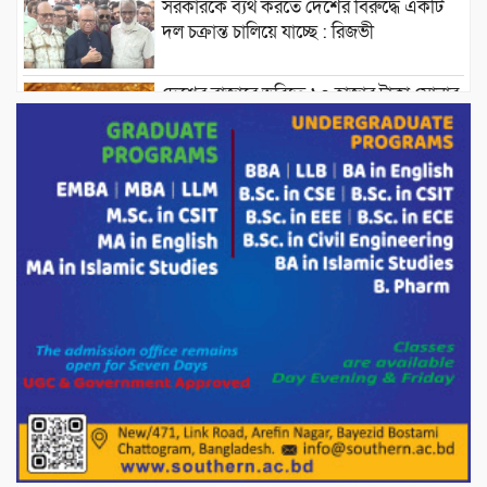
সরকারকে ব্যর্থ করতে দেশের বিরুদ্ধে একটি
দল চক্রান্ত চালিয়ে যাচ্ছে : রিজভী
দেশের বাজারে ভরিতে ১০ হাজার টাকা সোনার
দাম বাড়ানোর ঘোষণা।
ভারপ্রাপ্ত রাষ্ট্রপতি হাফিজ উদ্দিন আহমদের
সাথে এইচটি বাংলা অনলাইন পোর্টাল ও আইপি
টিভির সম্পাদক মোঃ ইসমাইল হোসেনের
সৌজন্য সাক্ষাৎ।
পাটগ্রামে জুলাই অভ্যুত্থান দিবস উপলক্ষে
১১দলীয় গণ মিছিল ও গণ সমাবেশ অনুষ্ঠিত
পোরশায় গণঅভ্যুত্থান দিবসে শহিদ ও জুলাই
যোদ্ধাদের সংবর্ধনা।
১১ দলীয় ঐক্য পোরশা উপজেলা শাখার