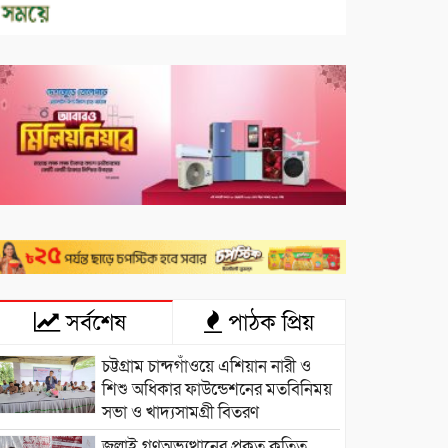
সর্বশেষ
পাঠক প্রিয়
চট্টগ্রাম চান্দগাঁওয়ে এশিয়ান নারী ও
শিশু অধিকার ফাউন্ডেশনের মতবিনিময়
সভা ও খাদ্যসামগ্রী বিতরণ
জুলাই গণঅভ্যুত্থানের প্রকৃত কৃতিত্ব