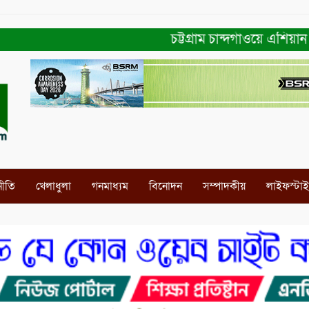
চট্টগ্রাম চান্দগাঁওয়ে এশিয়ান নার
নীতি
খেলাধুলা
গনমাধ্যম
বিনোদন
সম্পাদকীয়
লাইফস্টা