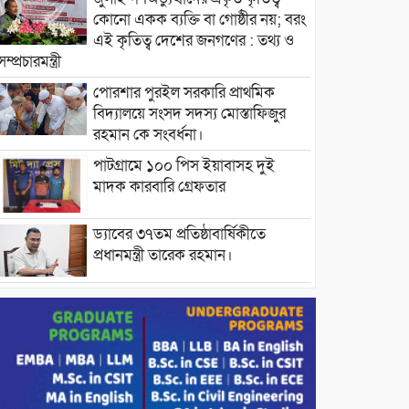
কোনো একক ব্যক্তি বা গোষ্ঠীর নয়; বরং
এই কৃতিত্ব দেশের জনগণের : তথ্য ও
সম্প্রচারমন্ত্রী
পোরশার পুরইল সরকারি প্রাথমিক
বিদ্যালয়ে সংসদ সদস্য মোস্তাফিজুর
রহমান কে সংবর্ধনা।
পাটগ্রামে ১০০ পিস ইয়াবাসহ দুই
মাদক কারবারি গ্রেফতার
ড্যাবের ৩৭তম প্রতিষ্ঠাবার্ষিকীতে
প্রধানমন্ত্রী তারেক রহমান।
চন্দনাইশের হাশিমপুর ৪ নং ওয়ার্ডে
৫’শতাধিক হতদরিদ্র পরিবারের মাঝে
খাদ্যসামগ্রী বিতরণ করেন মনজুর
মোরশেদ
পরিবেশ রক্ষায় পাটগ্রামে ইহসান ইয়ুথ