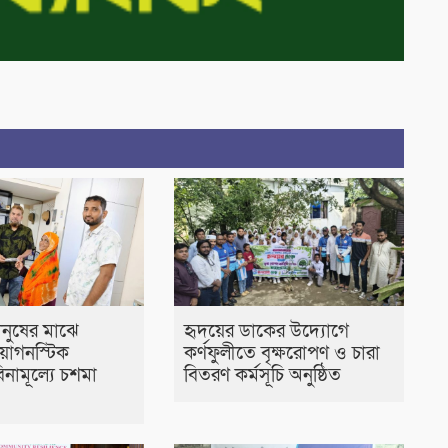
নুষের মাঝে
হৃদয়ের ডাকের উদ্যোগে
ায়াগনস্টিক
কর্ণফুলীতে বৃক্ষরোপণ ও চারা
বিনামূল্যে চশমা
বিতরণ কর্মসূচি অনুষ্ঠিত