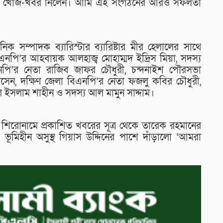
িনের খোঁজ-খবর নিলেন। আমি এই সংগঠনের আরও সফলতা
ক সম্পাদক ব্যারিস্টার ব্যারিষ্টার মীর হেলালের সাথে
িএনপি’র আহবায়ক আলহাজ্ব মোহাম্মদ ইদ্রিস মিয়া, সদস্য
এনপি’র নেতা রাজিব জাফর চৌধুরী, চন্দনাইশ পৌরসভা
সেন, দক্ষিণ জেলা বিএনপি’র নেতা ফজলু কবির চৌধুরী,
ুল ইসলাম শাহীন ও সদস্য আল মামুন সাদ্দাম।
ার” শিরোনামে প্রকাশিত খবরের সূত্র থেকে তারেক রহমানের
 ও ভূমিহীন অসুস্থ গিয়াস উদ্দিনের পাশে দাঁড়ালো ‘আমরা