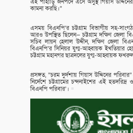
এই পাহাড়ি জনপদে এসে অসুস্থ গিয়াস উদ্দ
কামনা করছি।”
এসময় বিএনপি’র চট্টগ্রাম বিভাগীয় সহ-সাংগঠনি
আরও উপস্থিত ছিলেন— চট্টগ্রাম দক্ষিণ জেলা ব
সচিব লায়ন হেলাল উদ্দীন, দক্ষিণ জেলা বি
বিএনপি’র সিনিয়র যুগ্ম-আহ্বায়ক ইখতিয়ার হো
চট্টগ্রাম মহানগর ছাত্রদলের যুগ্ম-আহ্বায়ক ফখর
প্রসঙ্গত, “চরম দুর্দশায় গিয়াস উদ্দিনের পরিব
নির্দেশে চট্টগ্রামের চন্দনাইশের এই হতদরিদ্র
বিএনপি পরিবার’।