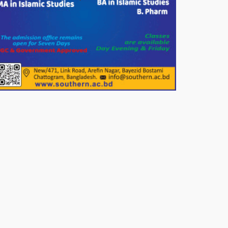
সার্কেলের বৃক্ষরোপণ
মিরপুর-১১ নম্বরে দুর্বৃত্তদের গুলিতে
বিএনপি নেতা গুরুতর আহত
পাটগ্রামে চিকিৎসা সেবায় বীর
মুক্তিযোদ্ধা দবির উদ্দিন ফাউন্ডেশন
পাটগ্রামের দহগ্রাম ইউনিয়নের প্রধান
সড়ক ভেঙ্গে যোগাযোগ বিছিন্ন