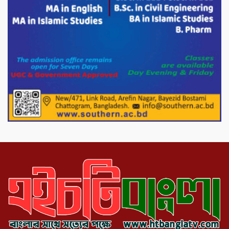
সরকারকে ব্যর্থ করতে দেশের বিরুদ্ধে একটি
দল চক্রান্ত চালিয়ে যাচ্ছে : রিজভী
দেশের বাজারে ভরিতে ১০ হাজার টাকা সোনার
দাম বাড়ানোর ঘোষণা।
ভারপ্রাপ্ত রাষ্ট্রপতি হাফিজ উদ্দিন আহমদের
সাথে এইচটি বাংলা অনলাইন পোর্টাল ও আইপি
টিভির সম্পাদক মোঃ ইসমাইল হোসেনের
সৌজন্য সাক্ষাৎ।