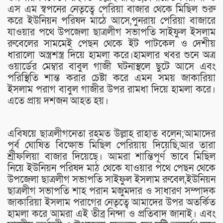
এস এম স্বপনের নেতৃত্বে পেরিয়া বাজার থেকে মিছিল শুরু
করে ইউনিয়ন পরিষদ মাঠে আসে,পুনরায় পেরিয়া বাজারে
যাওয়ার পথে উপজেলা ছাত্রলীগ সভাপতি সাইফুল ইসলাম
রুবেলের সামমেই পেছন থেকে ইট পাটকেল ও দেশীয়
ধারালো অস্ত্রশস্ত্র দিয়ে হামলা করে।হামলার খবর শুনে অত্র
ওয়ার্ডের মেম্বার বাবুল গাজী ঘটনাস্থলে ছুটে আসে এবং
পরিস্থিতি শান্ত করার চেষ্টা করে এমন সময় জাকারিয়া
ইসলাম পরাগ বাবুল গাজীর উপর রামধা দিয়ে হামলা করে।
এতে প্রায় দশজন আহত হয়।
এবিষয়ে ছাত্রলীগনেতা রহমত উল্লাহ রাহাত বলেন;আমাদের
পূর্ব ঘোষিত বিক্ষোভ মিছিল পেরিয়ায় দিয়েছি,আর তারা
শ্রীফলিয়া বাজার দিয়েছে। আমরা শান্তিপূর্ণ ভাবে মিছিল
নিয়ে ইউনিয়ন পরিষদ মাঠ থেকে যাওয়ার পথে পেছন থেকে
উপজেলা ছাত্রলীগ সভাপতি সাইফুল ইসলাম রুবেল,ইউনিয়ন
ছাত্রলীগ সভাপতি শাহ পরান মজুমদার ও সাধারণ সম্পাদক
জাকারিয়া ইসলাম পরাগের নেতৃত্বে আমাদের উপর অতর্কিত
হামলা করে আমরা এই তীব্র নিন্দা ও প্রতিবাদ জানাই। এবং