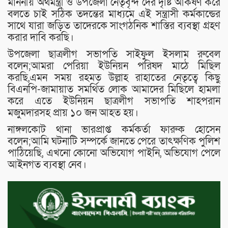
মাননীয় অর্থমন্ত্রী ও উপজেলা নেতৃবৃন্দ দের দৃষ্টি আকর্ষণ করে
বলতে চাই সঠিক তদন্তের মাধ্যমে এই সন্ত্রাসী কর্মকান্ডের
সাথে যারা জড়িত তাদেরকে সাংগঠনিক শাস্তির ব্যবস্থা গ্রহণ
করার দাবি করছি।
উপজেলা ছাত্রলীগ সভাপতি সাইফুল ইসলাম রুবেল
বলেন;আমরা পেরিয়া ইউনিয়ন পরিষদ মাঠে মিছিল
করছি,এমন সময় রহমত উল্লাহ রাহাতের নেতৃত্বে কিছু
বিএনপি-জামায়াত সমর্থিত লোক আমাদের মিছিলে হামলা
করে এতে ইউনিয়ন ছাত্রলীগ সভাপতি শাহপরান
মজুমদারসহ প্রায় ১০ জন আহত হয়।
নাঙ্গলকোট থানা ভারপ্রাপ্ত কর্মকর্তা ফারুক হোসেন
বলেন;আমি ঘটনাটি সম্পর্কে জানতে পেরে তাৎক্ষণিক পুলিশ
পাঠিয়েছি, এখনো কোনো অভিযোগ পাইনি, অভিযোগ পেলে
আইনগত ব্যবস্থা নেব।