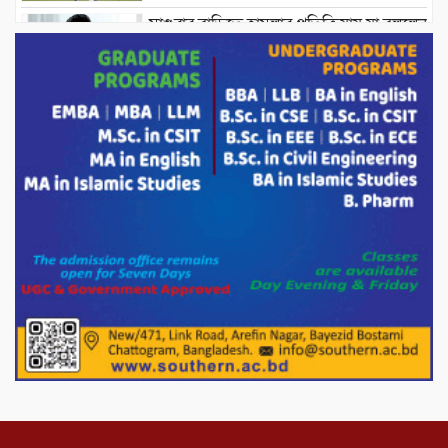
মাগুরার বাড়িতে হামলার প্রতিক্রিয়ায় যা বললেন
সাকিব।
দেশীয় পাঁচ প্রজাতির ছোট মাছে উদ্বেগজনক
মাত্রায় মাইক্রোপ্লাস্টিকের উপস্থিতি শনাক্ত ।
সরকারকে ব্যর্থ করতে দেশের বিরুদ্ধে একটি
দল চক্রান্ত চালিয়ে যাচ্ছে : রিজভী
দেশের বাজারে ভরিতে ১০ হাজার টাকা সোনার
দাম বাড়ানোর ঘোষণা।
ভারপ্রাপ্ত রাষ্ট্রপতি হাফিজ উদ্দিন আহমদের
সাথে এইচটি বাংলা অনলাইন পোর্টাল ও আইপি
টিভির সম্পাদক মোঃ ইসমাইল হোসেনের
সৌজন্য সাক্ষাৎ।