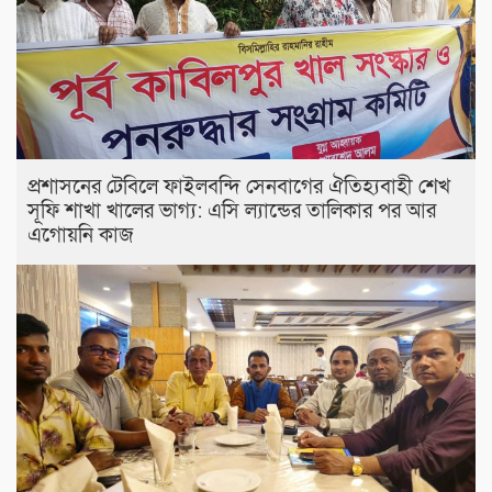
প্রশাসনের টেবিলে ফাইলবন্দি সেনবাগের ঐতিহ্যবাহী শেখ
সূফি শাখা খালের ভাগ্য: এসি ল্যান্ডের তালিকার পর আর
এগোয়নি কাজ