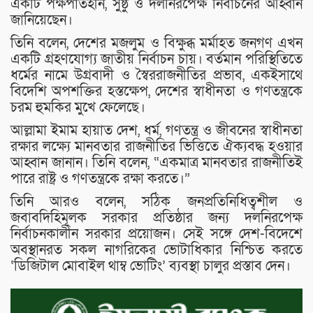
একটি পক্ষপাতহীন, সুষ্ঠু ও দলনিরপেক্ষ নির্বাচনের আহ্বান
জানিয়েছেন।
তিনি বলেন, দেশের মজলুম ও বিক্ষুব্ধ মর্মাহত জনগণ এখন
একটি গ্রহণযোগ্য জাতীয় নির্বাচন চায়। বর্তমান পরিস্থিতিতে
ধর্মের নামে উগ্রবাদী ও স্বৈররাজনীতির প্রভাব, একইসাথে
বিদেশি অপশক্তির হস্তক্ষেপ, দেশের স্বাধীনতা ও গণতন্ত্রকে
চরম হুমকির মুখে ফেলেছে।
আল্লামা ইমাম হায়াত দেশ, ধর্ম, গণতন্ত্র ও জীবনের স্বাধীনতা
রক্ষার লক্ষ্যে মানবতার রাজনীতির ভিত্তিতে ঐক্যবদ্ধ হওয়ার
আহ্বান জানান। তিনি বলেন, “একমাত্র মানবতার রাজনীতিই
পারে রাষ্ট্র ও গণতন্ত্রকে রক্ষা করতে।”
তিনি আরও বলেন, সঠিক জনপ্রতিনিধিত্বশীল ও
জবাবদিহিমূলক সরকার প্রতিষ্ঠার জন্য দলনিরপেক্ষ
নির্বাচনকালীন সরকার প্রয়োজন। সেই সঙ্গে দেশ-বিদেশে
অবস্থানরত সকল নাগরিকের ভোটাধিকার নিশ্চিত করতে
‘ডিজিটাল মোবাইল থাম্ব ভোটিং’ ব্যবস্থা চালুর প্রস্তাব দেন।