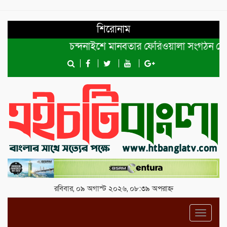
শিরোনাম
চন্দনাইশে মানবতার ফেরিওয়ালা সংগঠন কেন্দ্রীয় ক
রবিবার, ০৯ অগাস্ট ২০২৬, ০৮:৩৯ অপরাহ্ন
Toggl
navig