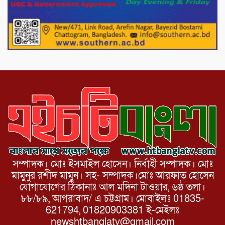
নেতা গুরুতর আহত
পাটগ্রামে চিকিৎসা সেবায় বীর মুক্তিযোদ্ধা দবির
উদ্দিন ফাউন্ডেশন
সম্পাদক। মোঃ ইসমাইল হোসেন। নির্বাহী সম্পাদক। মোঃ
মামুনুর রশীদ মামুন। সহ- সম্পাদক।মোঃ আরফাত হোসেন
যোগাযোগের ঠিকানাঃ আল মদিনা টাওয়ার, ৬ষ্ঠ তলা।
৮৮/৮৯, আগরাবাদ/ এ চট্টগ্রাম। মোবাইলঃ 01835-
621794, 01820903381 ই-মেইলঃ
newshtbanglatv@gmail.com