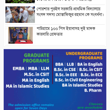
পোরশার পুরইল সরকারি প্রাথমিক বিদ্যালয়ে
সংসদ সদস্য মোস্তাফিজুর রহমান কে সংবর্ধনা।
পাটগ্রামে ১০০ পিস ইয়াবাসহ দুই মাদক
কারবারি গ্রেফতার
ড্যাবের ৩৭তম প্রতিষ্ঠাবার্ষিকীতে প্রধানমন্ত্রী
তারেক রহমান।
চন্দনাইশের হাশিমপুর ৪ নং ওয়ার্ডে ৫’শতাধিক
হতদরিদ্র পরিবারের মাঝে খাদ্যসামগ্রী বিতরণ
করেন মনজুর মোরশেদ
পরিবেশ রক্ষায় পাটগ্রামে ইহসান ইয়ুথ
সার্কেলের বৃক্ষরোপণ
মিরপুর-১১ নম্বরে দুর্বৃত্তদের গুলিতে বিএনপি