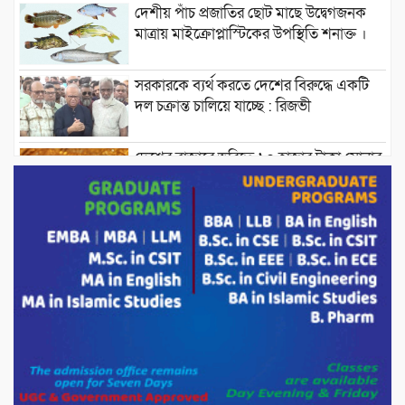
দেশীয় পাঁচ প্রজাতির ছোট মাছে উদ্বেগজনক
মাত্রায় মাইক্রোপ্লাস্টিকের উপস্থিতি শনাক্ত ।
সরকারকে ব্যর্থ করতে দেশের বিরুদ্ধে একটি
দল চক্রান্ত চালিয়ে যাচ্ছে : রিজভী
দেশের বাজারে ভরিতে ১০ হাজার টাকা সোনার
দাম বাড়ানোর ঘোষণা।
ভারপ্রাপ্ত রাষ্ট্রপতি হাফিজ উদ্দিন আহমদের
সাথে এইচটি বাংলা অনলাইন পোর্টাল ও আইপি
টিভির সম্পাদক মোঃ ইসমাইল হোসেনের
সৌজন্য সাক্ষাৎ।
পাটগ্রামে জুলাই অভ্যুত্থান দিবস উপলক্ষে
১১দলীয় গণ মিছিল ও গণ সমাবেশ অনুষ্ঠিত
পোরশায় গণঅভ্যুত্থান দিবসে শহিদ ও জুলাই