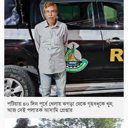
পটিয়ায় ৪০ দিন পূর্বে খেলায় ঝগড়া থেকে গৃহবধূকে খুন,
আজ সেই পলাতক আসামি গ্রেপ্তার