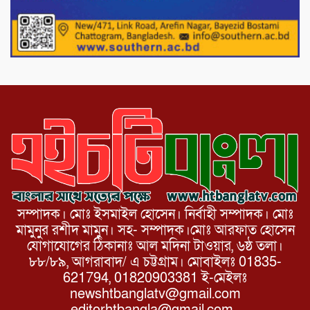
যোদ্ধাদের সংবর্ধনা।
১১ দলীয় ঐক্য পোরশা উপজেলা শাখার
আয়োজনে ৫ আগস্ট জুলাই অভ্যুত্থানের দ্বিতীয়
বার্ষিকী পালন উপলক্ষে নিতপুর কপালের মোড়ে
মিছিল সমাবেশ অনুষ্ঠিত।
সম্পাদক। মোঃ ইসমাইল হোসেন। নির্বাহী সম্পাদক। মোঃ
মামুনুর রশীদ মামুন। সহ- সম্পাদক।মোঃ আরফাত হোসেন
যোগাযোগের ঠিকানাঃ আল মদিনা টাওয়ার, ৬ষ্ঠ তলা।
৮৮/৮৯, আগরাবাদ/ এ চট্টগ্রাম। মোবাইলঃ 01835-
621794, 01820903381 ই-মেইলঃ
newshtbanglatv@gmail.com