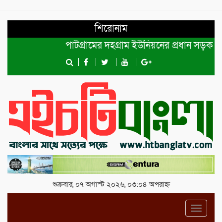
শিরোনাম
পাটগ্রামের দহগ্রাম ইউনিয়নের প্রধান সড়ক ভেঙ্গে 
শুক্রবার, ০৭ অগাস্ট ২০২৬, ০৩:০৪ অপরাহ্ন
Toggl
navig