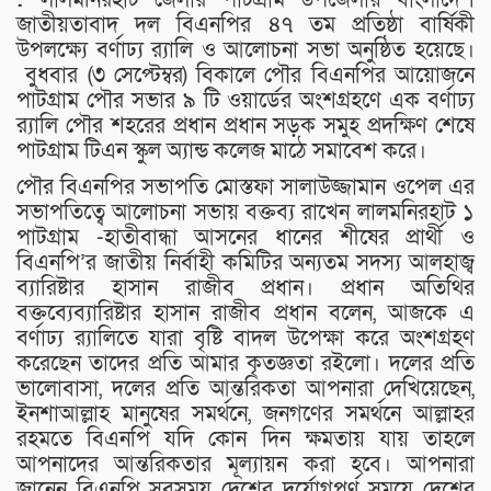
জাতীয়তাবাদ দল বিএনপির ৪৭ তম প্রতিষ্ঠা বার্ষিকী
উপলক্ষ্যে বর্ণাঢ্য র‍্যালি ও আলোচনা সভা অনুষ্ঠিত হয়েছে।
বুধবার (৩ সেপ্টেম্বর) বিকালে পৌর বিএনপির আয়োজনে
পাটগ্রাম পৌর সভার ৯ টি ওয়ার্ডের অংশগ্রহণে এক বর্ণাঢ্য
র‍্যালি পৌর শহরের প্রধান প্রধান সড়ক সমুহ প্রদক্ষিণ শেষে
পাটগ্রাম টিএন স্কুল অ্যান্ড কলেজ মাঠে সমাবেশ করে।
পৌর বিএনপির সভাপতি মোস্তফা সালাউজ্জামান ওপেল এর
সভাপতিত্বে আলোচনা সভায় বক্তব্য রাখেন লালমনিরহাট ১
পাটগ্রাম -হাতীবান্ধা আসনের ধানের শীষের প্রার্থী ও
বিএনপি’র জাতীয় নির্বাহী কমিটির অন্যতম সদস্য আলহাজ্ব
ব্যারিষ্টার হাসান রাজীব প্রধান। প্রধান অতিথির
বক্তব্যেব্যারিষ্টার হাসান রাজীব প্রধান বলেন, আজকে এ
বর্ণাঢ্য র‍্যালিতে যারা বৃষ্টি বাদল উপেক্ষা করে অংশগ্রহণ
করেছেন তাদের প্রতি আমার কৃতজ্ঞতা রইলো। দলের প্রতি
ভালোবাসা, দলের প্রতি আন্তরিকতা আপনারা দেখিয়েছেন,
ইনশাআল্লাহ মানুষের সমর্থনে, জনগণের সমর্থনে আল্লাহর
রহমতে বিএনপি যদি কোন দিন ক্ষমতায় যায় তাহলে
আপনাদের আন্তরিকতার মূল্যায়ন করা হবে। আপনারা
জানেন বিএনপি সবসময় দেশের দূর্যোগপূর্ণ সময়ে দেশের