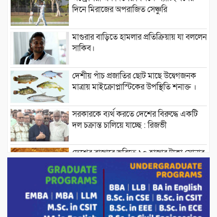
দিনে মিরাজের অপরাজিত সেঞ্চুরি
মাগুরার বাড়িতে হামলার প্রতিক্রিয়ায় যা বললেন
সাকিব।
দেশীয় পাঁচ প্রজাতির ছোট মাছে উদ্বেগজনক
মাত্রায় মাইক্রোপ্লাস্টিকের উপস্থিতি শনাক্ত ।
সরকারকে ব্যর্থ করতে দেশের বিরুদ্ধে একটি
দল চক্রান্ত চালিয়ে যাচ্ছে : রিজভী
দেশের বাজারে ভরিতে ১০ হাজার টাকা সোনার
দাম বাড়ানোর ঘোষণা।
ভারপ্রাপ্ত রাষ্ট্রপতি হাফিজ উদ্দিন আহমদের
সাথে এইচটি বাংলা অনলাইন পোর্টাল ও আইপি
টিভির সম্পাদক মোঃ ইসমাইল হোসেনের