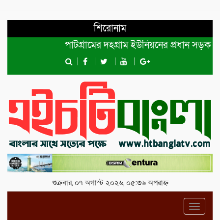
শিরোনাম
পাটগ্রামের দহগ্রাম ইউনিয়নের প্রধান সড়ক ভেঙ্গে য
শুক্রবার, ০৭ অগাস্ট ২০২৬, ০৫:৩৬ অপরাহ্ন
Toggl
navig